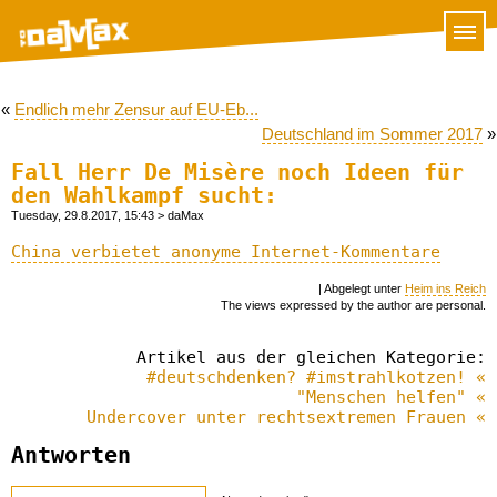
«
Endlich mehr Zensur auf EU-Eb...
Deutschland im Sommer 2017
»
Fall Herr De Misère noch Ideen für
den Wahlkampf sucht:
Tuesday, 29.8.2017, 15:43
> daMax
China verbietet anonyme Internet-Kommentare
| Abgelegt unter
Heim ins Reich
The views expressed by the author are personal.
Artikel aus der gleichen Kategorie:
#deutschdenken? #imstrahlkotzen! «
"Menschen helfen" «
Undercover unter rechtsextremen Frauen «
Antworten