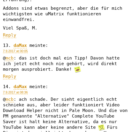
Addons sind etwas begrenzt, aber die für mich
wichtigsten wie uMatrix funktionieren
einwandfrei.
Viel Spaß, M.
Reply
daMax
meinte:
7.9.2017 at 00:05
@
mcb
: das ist doch mal ein Tipp! Davon hatte
ich jetzt echt noch nie gehört, wird direkt
morgen ausprobiert. Danke!
Reply
daMax
meinte:
7.9.2017 at 08:36
@
mcb
: ach schade. Der sieht eigentlich echt
schnieke aus, aber leider funktioniert Video
Download Helper nicht in Pale Moon. Und die von
PM genannte "Alternative" Complete YouTube
Saver ist halt keine Alternative, da es nur
YouTube kann aber keine andere Site
Fürs