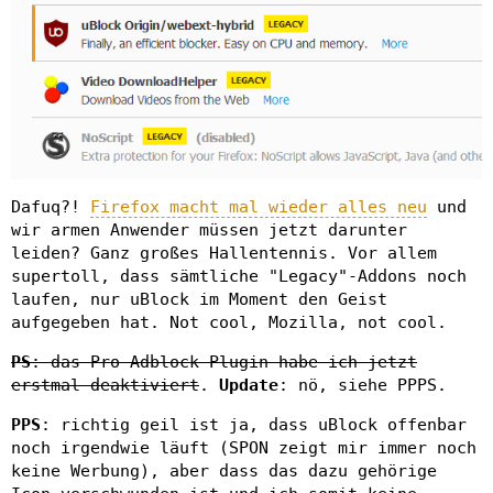
Dafuq?!
Firefox macht mal wieder alles neu
und
wir armen Anwender müssen jetzt darunter
leiden? Ganz großes Hallentennis. Vor allem
supertoll, dass sämtliche "Legacy"-Addons noch
laufen, nur uBlock im Moment den Geist
aufgegeben hat. Not cool, Mozilla, not cool.
PS
: das Pro-Adblock-Plugin habe ich jetzt
erstmal deaktiviert
.
Update
: nö, siehe PPPS.
PPS
: richtig geil ist ja, dass uBlock offenbar
noch irgendwie läuft (SPON zeigt mir immer noch
keine Werbung), aber dass das dazu gehörige