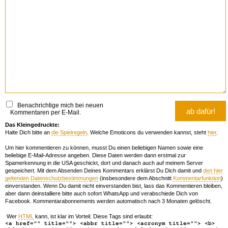
Benachrichtige mich bei neuen
Kommentaren per E-Mail.
Das Kleingedruckte:
Halte Dich bitte an
die Spielregeln
. Welche Emoticons du verwenden kannst, steht
hier
.
Um hier kommentieren zu können, musst Du einen beliebigen Namen sowie eine
beliebige E-Mail-Adresse angeben. Diese Daten werden dann erstmal zur
Spamerkennung in die USA geschickt, dort und danach auch auf meinem Server
gespeichert. Mit dem Absenden Deines Kommentars erklärst Du Dich damit und
den hier
geltenden Datenschutzbestimmungen
(insbesondere dem Abschnitt
Kommentarfunktion
)
einverstanden. Wenn Du damit nicht einverstanden bist, lass das Kommentieren bleiben,
aber dann deinstalliere bitte auch sofort WhatsApp und verabschiede Dich von
Facebook. Kommentarabonnements werden automatisch nach 3 Monaten gelöscht.
Wer
HTML
kann, ist klar im Vorteil. Diese Tags sind erlaubt:
<a href="" title=""> <abbr title=""> <acronym title=""> <b>