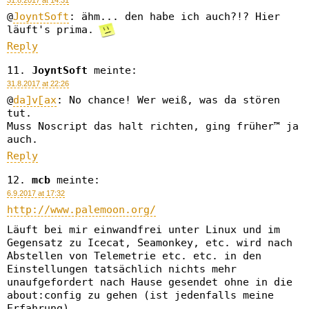
31.8.2017 at 14:31
@
JoyntSoft
: ähm... den habe ich auch?!? Hier
läuft's prima.
Reply
JoyntSoft
meinte:
31.8.2017 at 22:26
@
da]v[ax
: No chance! Wer weiß, was da stören
tut.
Muss Noscript das halt richten, ging früher™ ja
auch.
Reply
mcb
meinte:
6.9.2017 at 17:32
http://www.palemoon.org/
Läuft bei mir einwandfrei unter Linux und im
Gegensatz zu Icecat, Seamonkey, etc. wird nach
Abstellen von Telemetrie etc. etc. in den
Einstellungen tatsächlich nichts mehr
unaufgefordert nach Hause gesendet ohne in die
about:config zu gehen (ist jedenfalls meine
Erfahrung).