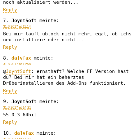
noch aktualisiert werden...
Reply
JoyntSoft
meinte:
31.8.2017 at 11:14
Bei mir läuft ublock nicht mehr, egal, ob ichs
neu installiere oder nicht...
Reply
da]v[ax
meinte:
31.8.2017 at 11:58
@
JoyntSoft
: ernsthaft? Welche FF Version hast
du? Bei mir hat ein beherztes
Drüberinstallieren des Add-Ons funktioniert.
Reply
JoyntSoft
meinte:
31.8.2017 at 14:21
55.0.3 64bit
Reply
da]v[ax
meinte: