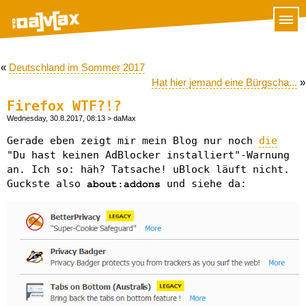
«
Deutschland im Sommer 2017
Hat hier jemand eine Bürgscha...
»
Firefox WTF?!?
Wednesday, 30.8.2017, 08:13
> daMax
Gerade eben zeigt mir mein Blog nur noch
die
"Du hast keinen AdBlocker installiert"-Warnung
an. Ich so: häh? Tatsache! uBlock läuft nicht.
Guckste also
und siehe da:
about:addons