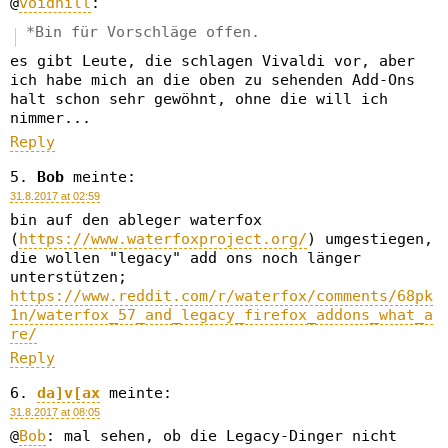
@
voidnill
:
*Bin für Vorschläge offen.
es gibt Leute, die schlagen Vivaldi vor, aber
ich habe mich an die oben zu sehenden Add-Ons
halt schon sehr gewöhnt, ohne die will ich
nimmer...
Reply
Bob
meinte:
31.8.2017 at 02:59
bin auf den ableger waterfox
(
https://www.waterfoxproject.org/
) umgestiegen,
die wollen "legacy" add ons noch länger
unterstützen;
https://www.reddit.com/r/waterfox/comments/68pk
1n/waterfox_57_and_legacy_firefox_addons_what_a
re/
Reply
da]v[ax
meinte:
31.8.2017 at 08:05
@
Bob
: mal sehen, ob die Legacy-Dinger nicht