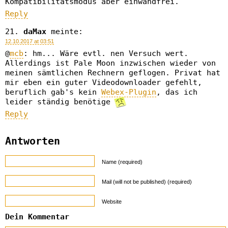
Kompatibilitätsmodus aber einwandfrei.
Reply
daMax
meinte:
12.10.2017 at 03:51
@
mcb
: hm... Wäre evtl. nen Versuch wert.
Allerdings ist Pale Moon inzwischen wieder von
meinen sämtlichen Rechnern geflogen. Privat hat
mir eben ein guter Videodownloader gefehlt,
beruflich gab's kein
Webex-Plugin
, das ich
leider ständig benötige
Reply
Antworten
Name (required)
Mail (will not be published) (required)
Website
Dein Kommentar