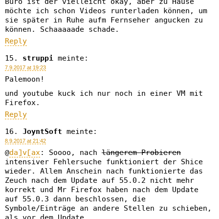
Büro ist der vielleicht okay, aber zu Hause
möchte ich schon Videos runterladen können, um
sie später in Ruhe aufm Fernseher angucken zu
können. Schaaaaade schade.
Reply
struppi
meinte:
7.9.2017 at 19:23
Palemoon!
und youtube kuck ich nur noch in einer VM mit
Firefox.
Reply
JoyntSoft
meinte:
8.9.2017 at 21:42
@
da]v[ax
: Soooo, nach
längerem Probieren
intensiver Fehlersuche funktioniert der Shice
wieder. Allem Anschein nach funktionierte das
Zeuch nach dem Update auf 55.0.2 nicht mehr
korrekt und Mr Firefox haben nach dem Update
auf 55.0.3 dann beschlossen, die
Symbole/Einträge an andere Stellen zu schieben,
als vor dem Update.