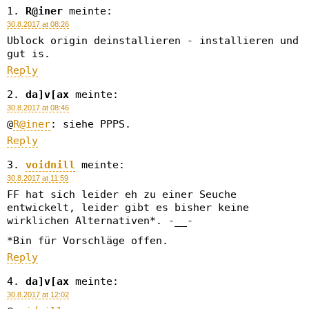
R@iner
meinte:
30.8.2017 at 08:26
Ublock origin deinstallieren - installieren und
gut is.
Reply
da]v[ax
meinte:
30.8.2017 at 08:46
@
R@iner
: siehe PPPS.
Reply
voidnill
meinte:
30.8.2017 at 11:59
FF hat sich leider eh zu einer Seuche
entwickelt, leider gibt es bisher keine
wirklichen Alternativen*. -__-
*Bin für Vorschläge offen.
Reply
da]v[ax
meinte:
30.8.2017 at 12:02