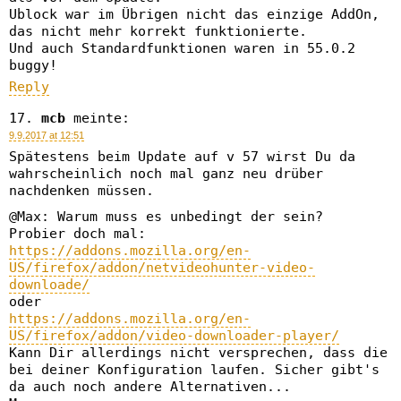
Ublock war im Übrigen nicht das einzige AddOn,
das nicht mehr korrekt funktionierte.
Und auch Standardfunktionen waren in 55.0.2
buggy!
Reply
mcb
meinte:
9.9.2017 at 12:51
Spätestens beim Update auf v 57 wirst Du da
wahrscheinlich noch mal ganz neu drüber
nachdenken müssen.
@Max: Warum muss es unbedingt der sein?
Probier doch mal:
https://addons.mozilla.org/en-
US/firefox/addon/netvideohunter-video-
downloade/
oder
https://addons.mozilla.org/en-
US/firefox/addon/video-downloader-player/
Kann Dir allerdings nicht versprechen, dass die
bei deiner Konfiguration laufen. Sicher gibt's
da auch noch andere Alternativen...