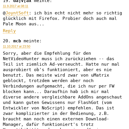
da]v[ax
meinte:
11.9.2017 at 08:11
@
JoyntSoft
: ich bin echt nicht mehr so richtig
glücklich mit Firefox. Probier doch auch mal
Pale Moon aus...
Reply
mcb
meinte:
11.10.2017 at 23:50
Sorry, aber die Empfehlung für den
NetVideoHunter muss ich zurückziehen -- das
Teil ist ziemlich Ad-verseucht. Hatte nur mal
ausprobiert ob's funktioniert, aber es nie
benutzt. Das meiste wird zwar von uMatrix
geblockt, trotzdem werden aber noch
Verbindungen aufgemacht, die ich nur per FW
blocken kann... Daraufhin hab ich mir mal
diverse andere vergleichbare AddOns angeschaut
und kann guten Gewissens nur FlashGot (vom
Entwickler von NoScript) empfehlen. Das ist
zwar komplizierter in der Bedienung, z.B.
braucht man noch einen externen Download-
Manager, dafür funktioniert's trotz