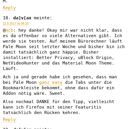
M.
Reply
da]v[ax
meinte:
11.9.2017 at 08:10
@
mcb
: hey danke! Okay mir war nicht klar, dass
es da offenbar so viele Alternativen gibt. Ich
werde sie testen. Auf meinem Bürorechner läuft
Pale Moon seit letzter Woche und bisher bin ich
damit tatsächlich ganz häppie. Bisher
installiert: Better Privacy, uBlock Origin,
NetVideoHunter und das Material Moon Theme.
Läuft.
Ach ja und gerade habe ich gesehen, dass man
bei Pale Moon
ganz easy
die Tabs unter die
Bookmarkleiste bekommt, ohne dass dafür ein
Addon nötig wäre. Sweet.
Also nochmal DANKE für den Tipp, vielleicht
kann ich Firefox mit seiner Featuritis
tatsächlich den Rücken kehren.
Reply