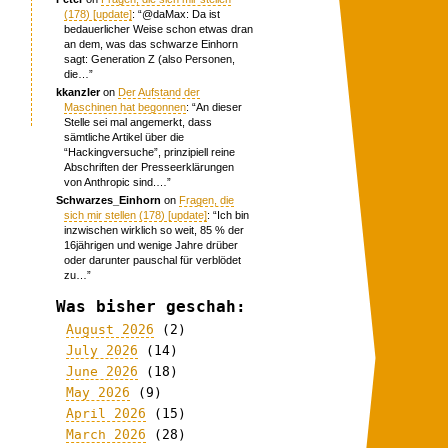
(178) [update]
: “
@daMax: Da ist
bedauerlicher Weise schon etwas dran
an dem, was das schwarze Einhorn
sagt: Generation Z (also Personen,
die…
”
kkanzler
on
Der Aufstand der
Maschinen hat begonnen
: “
An dieser
Stelle sei mal angemerkt, dass
sämtliche Artikel über die
“Hackingversuche”, prinzipiell reine
Abschriften der Presseerklärungen
von Anthropic sind.…
”
Schwarzes_Einhorn
on
Fragen, die
sich mir stellen (178) [update]
: “
Ich bin
inzwischen wirklich so weit, 85 % der
16jährigen und wenige Jahre drüber
oder darunter pauschal für verblödet
zu…
”
Was bisher geschah:
August 2026
(2)
July 2026
(14)
June 2026
(18)
May 2026
(9)
April 2026
(15)
March 2026
(28)