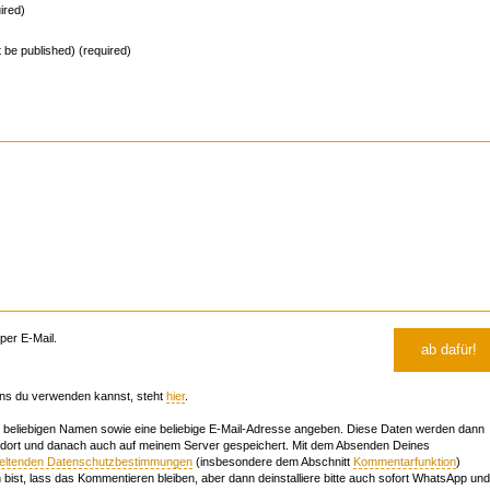
ired)
ot be published) (required)
er E-Mail.
ns du verwenden kannst, steht
hier
.
beliebigen Namen sowie eine beliebige E-Mail-Adresse angeben. Diese Daten werden dann
 dort und danach auch auf meinem Server gespeichert. Mit dem Absenden Deines
geltenden Datenschutzbestimmungen
(insbesondere dem Abschnitt
Kommentarfunktion
)
bist, lass das Kommentieren bleiben, aber dann deinstalliere bitte auch sofort WhatsApp und