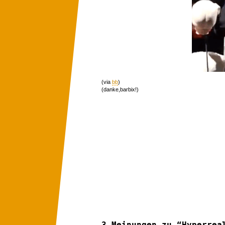
(via
bb
)
(danke,barbix!)
3 Meinungen zu “Hyperrea