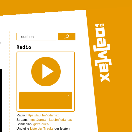
»
Radio
Radio:
https://laut.fm/todamax
Stream:
https://stream.laut.fm/todamax
Sendeplan:
gibt's auch
Und eine
Liste der Tracks
der letzten