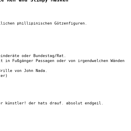
klichen phillipinischen Götzenfiguren.
einderäte oder Bundestag/Rat.
it in Fußgänger Passagen oder von irgendwelchen Wänden
Brille von John Nada.
ter)
er künstler! der hats drauf. absolut endgeil.