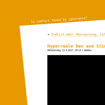
Is comfort found by ignorance?
«
Endlich mehr Überwachung, Fo
Hyperreale Ren and Sti
Wednesday, 12.4.2017, 20:14
> daMax