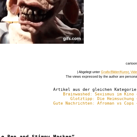
cartoo
| Abgelegt unter
Grafix/Bilder/Kunst
,
Vid
The views expressed by the author are persona
Artikel aus der gleichen Kategorie
Brainwashed: Sexismus im Kino 
Glotztipp: Die Heimsuchung 
Gute Nachrichten: Afroman vs Cops 
le Ren and Stimpy Masken”