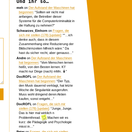
Und ihr so…
meh
on
Der Aufstand der Maschinen hat
begonnen
: “
Sollten wir nicht mal
anfangen, die Betreiber dieser
Systeme für die Computerkriminalität in
die Haftung zu nehmen?
”
Schwarzes_Einhorn
on
Fragen, die
sich mir stellen (178) [update]
: “
“…ich
denke auch, dass in diesem
Zusammenhang eine Reduzierung der
Bildschirmzeiten hilfreich wäre.” Da
hast du sicher recht, aber genauso…
”
Andre
on
Der Aufstand der Maschinen
hat begonnen
: “
Vom Menschen lernen
heißt, von den Besten lernen. K’I’
macht nur Dinge (nach) mMn. 🤷
”
DocROFL
on
Der Aufstand der
Maschinen hat begonnen
: “
Der Typ,
den Musk dauernd verklagt, hat letzte
Woche die Singularität ausgerufen.
Muss wohl dringend deren Aktien
kaufen, sonst entgeht…
”
DocROFL
on
Fragen, die sich mir
stellen (178) [update]
: “
Junge, Junge.
Das is hier mal wirklich n
Problemthread.
Machen wir es
kurz: die Pädagogik und Psychologie
misst in…
”
Peter
on
Fragen, die sich mir stellen