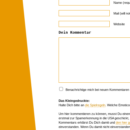
Name (requ
Mail (will n
Website
Dein Kommentar
Benachrichtige mich bei neuen Kommentaren p
Das Kleingedruckte:
Halte Dich bitte an
die Spielregeln
. Welche Emotico
Um hier kommentieren zu können, musst Du einen 
erstmal zur Spamerkennung in die USA geschickt,
Kommentars erklärst Du Dich damit und
den hier 
einverstanden. Wenn Du damit nicht einverstanden 