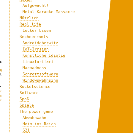
Aufgewacht!
Metal Karaoke Massacre
Nützlich
Real life
Lecker Essen
Rechnerrants
Androidaberwitz
IoT-Irrsinn
Künstliche Idiotie
Linuxlarifari
ns
Macmadness
eo
Schrottsoftware
l.
Windowswahnsinn
Rocketscience
:
«
Software
«
Spaß
«
Spiele
The power game
Abwahnwahn
Heim ins Reich
S21