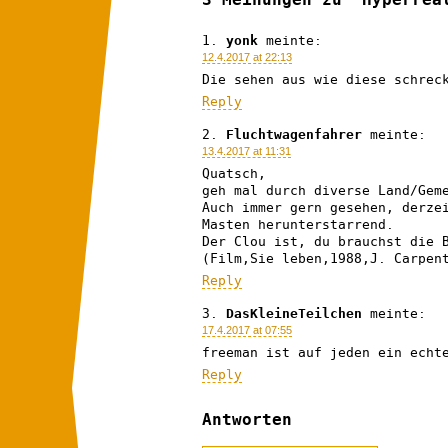
yonk
meinte:
12.4.2017 at 22:13
Die sehen aus wie diese schrec
Reply
Fluchtwagenfahrer
meinte:
13.4.2017 at 11:31
Quatsch,
geh mal durch diverse Land/Gem
Auch immer gern gesehen, derze
Masten herunterstarrend.
Der Clou ist, du brauchst die 
(Film,Sie leben,1988,J. Carpen
Reply
DasKleineTeilchen
meinte:
17.4.2017 at 07:55
freeman ist auf jeden ein echt
Reply
Antworten