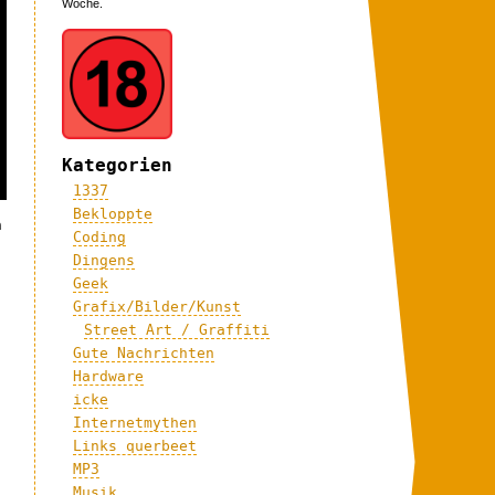
Woche.
Kategorien
1337
Bekloppte
n
Coding
Dingens
Geek
Grafix/Bilder/Kunst
Street Art / Graffiti
Gute Nachrichten
Hardware
icke
Internetmythen
Links querbeet
MP3
Musik