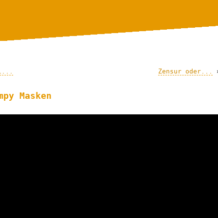
l...
Zensur oder...
mpy Masken