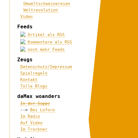
Umweltschweinereien
Weltrevolution
Video
Feeds
Artikel als RSS
Kommentare als RSS
noch mehr Feeds
Zeugs
Datenschutz/Impressum
Spielregeln
Kontakt
Tolle Blogs
daMax woanders
In der Suppe
-->
Bei Loforo
Im Radio
Auf Video
Im Trockner