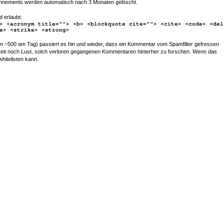
nements werden automatisch nach 3 Monaten gelöscht.
d erlaubt:
> <acronym title=""> <b> <blockquote cite=""> <cite> <code> <del
s> <strike> <strong>
~500 am Tag) passiert es hin und wieder, dass ein Kommentar vom Spamfilter gefressen
r Zeit noch Lust, solch verloren gegangenen Kommentaren hinterher zu forschen. Wenn das
whitelisten kann.