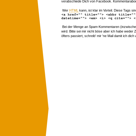
verabschiede Dich von Facebook. Kommentarabon
Wer
HTML
kann, ist klar im Vorteil. Diese Tags sin
<a href="" title=""> <abbr title=""
datetime=""> <em> <i> <q cite=""> <
Bei der Menge an Spam-Kommentaren (inzwischen 
wird. Bitte sei mir nicht böse aber ich habe wede
öfters passiert, schreib' mir 'ne Mail damit ich dich 