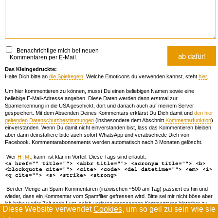
Benachrichtige mich bei neuen
Kommentaren per E-Mail.
Das Kleingedruckte:
Halte Dich bitte an
die Spielregeln
. Welche Emoticons du verwenden kannst, steht
hier
.
Um hier kommentieren zu können, musst Du einen beliebigen Namen sowie eine
beliebige E-Mail-Adresse angeben. Diese Daten werden dann erstmal zur
Spamerkennung in die USA geschickt, dort und danach auch auf meinem Server
gespeichert. Mit dem Absenden Deines Kommentars erklärst Du Dich damit und
den hier
geltenden Datenschutzbestimmungen
(insbesondere dem Abschnitt
Kommentarfunktion
)
einverstanden. Wenn Du damit nicht einverstanden bist, lass das Kommentieren bleiben,
aber dann deinstalliere bitte auch sofort WhatsApp und verabschiede Dich von
Facebook. Kommentarabonnements werden automatisch nach 3 Monaten gelöscht.
Wer
HTML
kann, ist klar im Vorteil. Diese Tags sind erlaubt:
<a href="" title=""> <abbr title=""> <acronym title=""> <b>
<blockquote cite=""> <cite> <code> <del datetime=""> <em> <i>
<q cite=""> <s> <strike> <strong>
Bei der Menge an Spam-Kommentaren (inzwischen ~500 am Tag) passiert es hin und
wieder, dass ein Kommentar vom Spamfilter gefressen wird. Bitte sei mir nicht böse aber
ich habe weder Zeit noch Lust, solch verloren gegangenen Kommentaren hinterher zu
Diese Website verwendet
Cookies
, um so geil zu sein wie sie
forschen. Wenn das öfters passiert, schreib' mir 'ne Mail damit ich dich whitelisten kann.