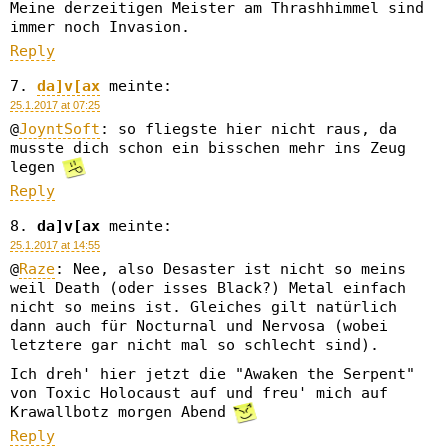
Meine derzeitigen Meister am Thrashhimmel sind
immer noch Invasion.
Reply
da]v[ax
meinte:
25.1.2017 at 07:25
@
JoyntSoft
: so fliegste hier nicht raus, da
musste dich schon ein bisschen mehr ins Zeug
legen
Reply
da]v[ax
meinte:
25.1.2017 at 14:55
@
Raze
: Nee, also Desaster ist nicht so meins
weil Death (oder isses Black?) Metal einfach
nicht so meins ist. Gleiches gilt natürlich
dann auch für Nocturnal und Nervosa (wobei
letztere gar nicht mal so schlecht sind).
Ich dreh' hier jetzt die "Awaken the Serpent"
von Toxic Holocaust auf und freu' mich auf
Krawallbotz morgen Abend
Reply