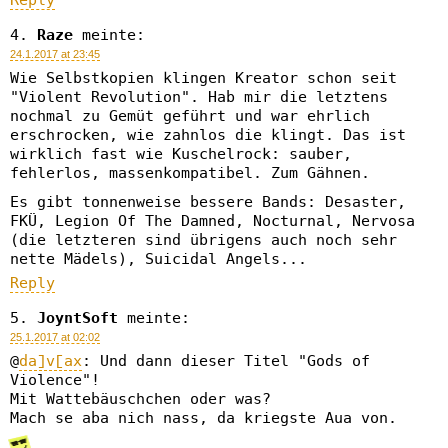
Reply
Raze
meinte:
24.1.2017 at 23:45
Wie Selbstkopien klingen Kreator schon seit
"Violent Revolution". Hab mir die letztens
nochmal zu Gemüt geführt und war ehrlich
erschrocken, wie zahnlos die klingt. Das ist
wirklich fast wie Kuschelrock: sauber,
fehlerlos, massenkompatibel. Zum Gähnen.
Es gibt tonnenweise bessere Bands: Desaster,
FKÜ, Legion Of The Damned, Nocturnal, Nervosa
(die letzteren sind übrigens auch noch sehr
nette Mädels), Suicidal Angels...
Reply
JoyntSoft
meinte:
25.1.2017 at 02:02
@
da]v[ax
: Und dann dieser Titel "Gods of
Violence"!
Mit Wattebäuschchen oder was?
Mach se aba nich nass, da kriegste Aua von.