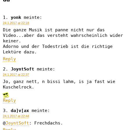
yonk
meinte:
24.1.2017 at 22:18
Die ganze Musik ist panne nicht nur das
Video...aber das versteht wahrscheinlich wider
keiner.
Adorno und der Todestrieb ist die richtige
Lektüre dazu.
Reply
JoyntSoft
meinte:
24.1.2017 at 22:37
Jo, ganz nett, n bissi lahm, is ja fast wie
Kuschelrock.
Reply
da]v[ax
meinte:
24.1.2017 at 22:44
@
JoyntSoft
: Frechdachs.