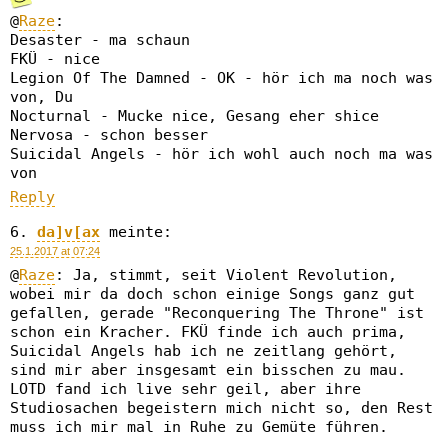
@
Raze
:
Desaster - ma schaun
FKÜ - nice
Legion Of The Damned - OK - hör ich ma noch was
von, Du
Nocturnal - Mucke nice, Gesang eher shice
Nervosa - schon besser
Suicidal Angels - hör ich wohl auch noch ma was
von
Reply
da]v[ax
meinte:
25.1.2017 at 07:24
@
Raze
: Ja, stimmt, seit Violent Revolution,
wobei mir da doch schon einige Songs ganz gut
gefallen, gerade "Reconquering The Throne" ist
schon ein Kracher. FKÜ finde ich auch prima,
Suicidal Angels hab ich ne zeitlang gehört,
sind mir aber insgesamt ein bisschen zu mau.
LOTD fand ich live sehr geil, aber ihre
Studiosachen begeistern mich nicht so, den Rest
muss ich mir mal in Ruhe zu Gemüte führen.