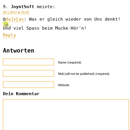
JoyntSoft
meinte:
25.1.2017 at 16:25
@
da]v[ax
: Was er gleich wieder von Uns denkt!
Und viel Spass beim Mucke-Hör'n!
Reply
Antworten
Name (required)
Mail (will not be published) (required)
Website
Dein Kommentar