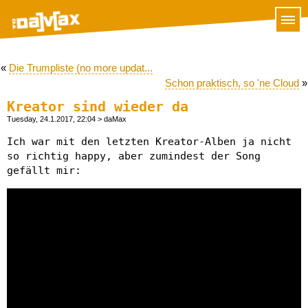
«
Die Trumpliste (no more updat...
Schon praktisch, so 'ne Cloud
»
Kreator sind wieder da
Tuesday, 24.1.2017, 22:04
> daMax
Ich war mit den letzten Kreator-Alben ja nicht
so richtig happy, aber zumindest der Song
gefällt mir: