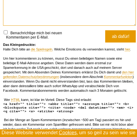
Benachrichtige mich bei neuen
Kommentaren per E-Mail.
Das Kleingedruckte:
Halte Dich bitte an
die Spielregeln
. Welche Emoticons du verwenden kannst, steht
hier
.
Um hier kommentieren zu können, musst Du einen beliebigen Namen sowie eine
beliebige E-Mail-Adresse angeben. Diese Daten werden dann erstmal zur
Spamerkennung in die USA geschickt, dort und danach auch auf meinem Server
gespeichert. Mit dem Absenden Deines Kommentars erklärst Du Dich damit und
den hier
geltenden Datenschutzbestimmungen
(insbesondere dem Abschnitt
Kommentarfunktion
)
einverstanden. Wenn Du damit nicht einverstanden bist, lass das Kommentieren bleiben,
aber dann deinstalliere bitte auch sofort WhatsApp und verabschiede Dich von
Facebook. Kommentarabonnements werden automatisch nach 3 Monaten gelöscht.
Wer
HTML
kann, ist klar im Vorteil. Diese Tags sind erlaubt:
<a href="" title=""> <abbr title=""> <acronym title=""> <b>
<blockquote cite=""> <cite> <code> <del datetime=""> <em> <i>
<q cite=""> <s> <strike> <strong>
Bei der Menge an Spam-Kommentaren (inzwischen ~500 am Tag) passiert es hin und
wieder, dass ein Kommentar vom Spamfilter gefressen wird. Bitte sei mir nicht böse aber
ich habe weder Zeit noch Lust, solch verloren gegangenen Kommentaren hinterher zu
Diese Website verwendet
Cookies
, um so geil zu sein wie sie
forschen. Wenn das öfters passiert, schreib' mir 'ne Mail damit ich dich whitelisten kann.