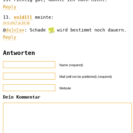
Reply
voidill
meinte:
24.5.2017 at 20:36
@
da]v[ax
: Schade
wird bestimmt noch dauern.
Reply
Antworten
Name (required)
Mail (will not be published) (required)
Website
Dein Kommentar