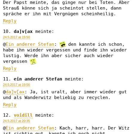
Der Papst meinte, das ginge nur bei Toten. Aber
Strauß könne sich ja scheintot stellen, dann
spräche er ihn mit Vergnügen scheinheilig.
Reply
da]v[ax
meinte:
24.5.2017 at 15:50
@
Ein anderer Stefan
:
den kannte ich schon,
habe ihn wieder vergessen und finde ihn wieder
lustig. Werde ihn aber sicher auch wieder
vergessen
Reply
ein anderer Stefan
meinte:
24.5.2017 at 19:56
@
da]v[ax
: Ja, ist uralt, aber immer wieder gut
und als Wanderwitz beliebig zu recyclen.
Reply
voidill
meinte:
24.5.2017 at 20:35
@
Ein anderer Stefan
: Kach, harr, harr. Der Witz
ist richtig gut, kannte ich noch nicht.