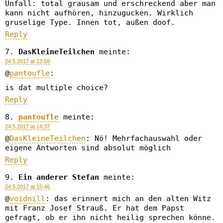
Unfall: total grausam und erschreckend aber man
kann nicht aufhören, hinzugucken. Wirklich
gruselige Type. Innen tot, außen doof.
Reply
DasKleineTeilchen
meinte:
24.5.2017 at 13:58
@
pantoufle
:
is dat multiple choice?
Reply
pantoufle
meinte:
24.5.2017 at 14:37
@
DasKleineTeilchen
: Nö! Mehrfachauswahl oder
eigene Antworten sind absolut möglich
Reply
Ein anderer Stefan
meinte:
24.5.2017 at 15:46
@
voidnill
: das erinnert mich an den alten Witz
mit Franz Josef Strauß. Er hat dem Papst
gefragt, ob er ihn nicht heilig sprechen könne.