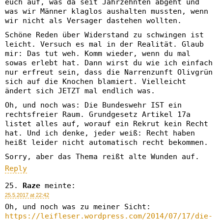
euch auf, was da seit Jahrzehnten abgeht und
was wir Männer klaglos aushalten mussten, wenn
wir nicht als Versager dastehen wollten.
Schöne Reden über Widerstand zu schwingen ist
leicht. Versuch es mal in der Realität. Glaub
mir: Das tut weh. Komm wieder, wenn du mal
sowas erlebt hat. Dann wirst du wie ich einfach
nur erfreut sein, dass die Narrenzunft Olivgrün
sich auf die Knochen blamiert. Vielleicht
ändert sich JETZT mal endlich was.
Oh, und noch was: Die Bundeswehr IST ein
rechtsfreier Raum. Grundgesetz Artikel 17a
listet alles auf, worauf ein Rekrut kein Recht
hat. Und ich denke, jeder weiß: Recht haben
heißt leider nicht automatisch recht bekommen.
Sorry, aber das Thema reißt alte Wunden auf.
Reply
Raze
meinte:
25.5.2017 at 22:42
Oh, und noch was zu meiner Sicht:
https://leifleser.wordpress.com/2014/07/17/die-