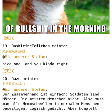
Reply
DasKleineTeilchen
meinte:
24.5.2017 at 17:03
@
Ein anderer Stefan
:
nice one. and you kinda right.
Reply
Raze
meinte:
24.5.2017 at 22:41
@
Ein anderer Stefan
:
Der Zusammenhang ist einfach: Soldaten sind
Mörder. Die meisten Menschen nicht. Also muss
man alle Hemmschwellen in normalen Menschen
beseitigen. Logisch gedacht. Aber komplett