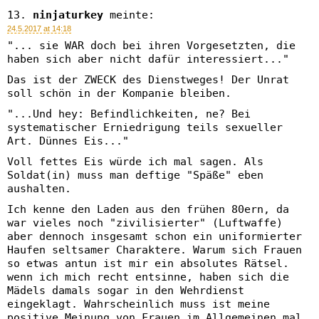
ninjaturkey
meinte:
24.5.2017 at 14:18
"... sie WAR doch bei ihren Vorgesetzten, die
haben sich aber nicht dafür interessiert..."
Das ist der ZWECK des Dienstweges! Der Unrat
soll schön in der Kompanie bleiben.
"...Und hey: Befindlichkeiten, ne? Bei
systematischer Erniedrigung teils sexueller
Art. Dünnes Eis..."
Voll fettes Eis würde ich mal sagen. Als
Soldat(in) muss man deftige "Späße" eben
aushalten.
Ich kenne den Laden aus den frühen 80ern, da
war vieles noch "zivilisierter" (Luftwaffe)
aber dennoch insgesamt schon ein uniformierter
Haufen seltsamer Charaktere. Warum sich Frauen
so etwas antun ist mir ein absolutes Rätsel.
wenn ich mich recht entsinne, haben sich die
Mädels damals sogar in den Wehrdienst
eingeklagt. Wahrscheinlich muss ist meine
positive Meinung von Frauen im Allgemeinen mal