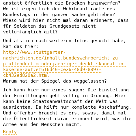
anstatt öffentlich die Brocken hinzuwerfen?
Wo ist eigentlich der Wehrbeauftragte des
Bundestags in der ganzen Sache geblieben?
Wieso wird hier nicht mal daran erinnert, dass
für Soldaten das Grundgesetz nicht
vollumfänglich gilt?
Und als ich nach weiteren Infos gesucht habe,
kam das hier:
http://www.stuttgarter-
nachrichten.de/inhalt.bundeswehrbericht-zu-
pfullendorf-minderjaehriger-deckt-skandal-in-
kaserne-auf.ef616d40-ce26-48d9-8897-
cb432ed820a2.html
Warum hat der Spiegel das weggelassen?
Ich kann hier nur eines sagen: Die Einstellung
der Ermittlungen geht völlig in Ordnung. Hier
kann keine Staatsanwaltschaft der Welt was
ausrichten. Da hilft nur komplette Abschaffung.
Und offenbar braucht es erst sowas, damit mal
die Öffentlichkeit daran erinnert wird, was die
Armee aus den Menschen macht.
Reply