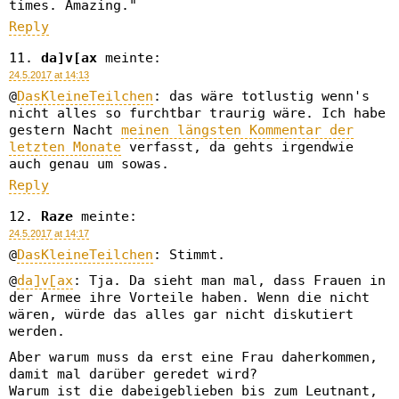
times. Amazing."
Reply
da]v[ax
meinte:
24.5.2017 at 14:13
@
DasKleineTeilchen
: das wäre totlustig wenn's
nicht alles so furchtbar traurig wäre. Ich habe
gestern Nacht
meinen längsten Kommentar der
letzten Monate
verfasst, da gehts irgendwie
auch genau um sowas.
Reply
Raze
meinte:
24.5.2017 at 14:17
@
DasKleineTeilchen
: Stimmt.
@
da]v[ax
: Tja. Da sieht man mal, dass Frauen in
der Armee ihre Vorteile haben. Wenn die nicht
wären, würde das alles gar nicht diskutiert
werden.
Aber warum muss da erst eine Frau daherkommen,
damit mal darüber geredet wird?
Warum ist die dabeigeblieben bis zum Leutnant,