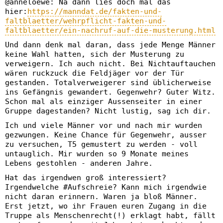
@anneloewe: Na dann lies doch mal das
hier:
https://manndat.de/fakten-und-
faltblaetter/wehrpflicht-fakten-und-
faltblaetter/ein-nachruf-auf-die-musterung.html
Und dann denk mal daran, dass jede Menge Männer
keine Wahl hatten, sich der Musterung zu
verweigern. Ich auch nicht. Bei Nichtauftauchen
wären ruckzuck die Feldjäger vor der Tür
gestanden. Totalverweigerer sind üblicherweise
ins Gefängnis gewandert. Gegenwehr? Guter Witz.
Schon mal als einziger Aussenseiter in einer
Gruppe dagestanden? Nicht lustig, sag ich dir.
Ich und viele Männer vor und nach mir wurden
gezwungen. Keine Chance für Gegenwehr, ausser
zu versuchen, T5 gemustert zu werden - voll
untauglich. Mir wurden so 9 Monate meines
Lebens gestohlen - anderen Jahre.
Hat das irgendwen groß interessiert?
Irgendwelche #Aufschreie? Kann mich irgendwie
nicht daran erinnern. Waren ja bloß Männer.
Erst jetzt, wo ihr Frauen euren Zugang in die
Truppe als Menschenrecht(!) erklagt habt, fällt