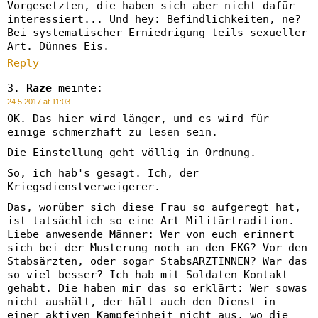
Vorgesetzten, die haben sich aber nicht dafür
interessiert... Und hey: Befindlichkeiten, ne?
Bei systematischer Erniedrigung teils sexueller
Art. Dünnes Eis.
Reply
Raze
meinte:
24.5.2017 at 11:03
OK. Das hier wird länger, und es wird für
einige schmerzhaft zu lesen sein.
Die Einstellung geht völlig in Ordnung.
So, ich hab's gesagt. Ich, der
Kriegsdienstverweigerer.
Das, worüber sich diese Frau so aufgeregt hat,
ist tatsächlich so eine Art Militärtradition.
Liebe anwesende Männer: Wer von euch erinnert
sich bei der Musterung noch an den EKG? Vor den
Stabsärzten, oder sogar StabsÄRZTINNEN? War das
so viel besser? Ich hab mit Soldaten Kontakt
gehabt. Die haben mir das so erklärt: Wer sowas
nicht aushält, der hält auch den Dienst in
einer aktiven Kampfeinheit nicht aus, wo die