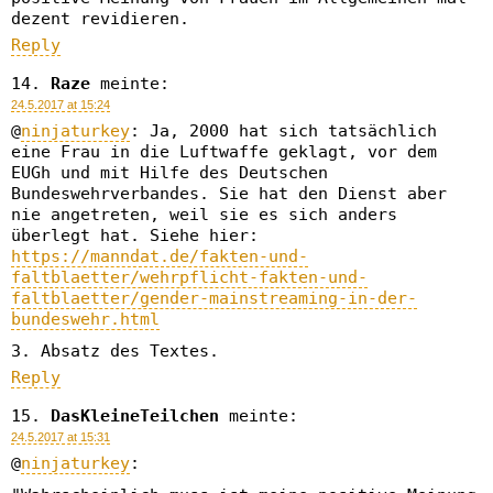
dezent revidieren.
Reply
Raze
meinte:
24.5.2017 at 15:24
@
ninjaturkey
: Ja, 2000 hat sich tatsächlich
eine Frau in die Luftwaffe geklagt, vor dem
EUGh und mit Hilfe des Deutschen
Bundeswehrverbandes. Sie hat den Dienst aber
nie angetreten, weil sie es sich anders
überlegt hat. Siehe hier:
https://manndat.de/fakten-und-
faltblaetter/wehrpflicht-fakten-und-
faltblaetter/gender-mainstreaming-in-der-
bundeswehr.html
3. Absatz des Textes.
Reply
DasKleineTeilchen
meinte:
24.5.2017 at 15:31
@
ninjaturkey
: