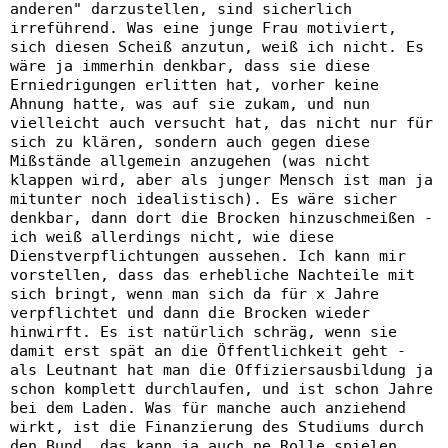
anderen" darzustellen, sind sicherlich
irreführend. Was eine junge Frau motiviert,
sich diesen Scheiß anzutun, weiß ich nicht. Es
wäre ja immerhin denkbar, dass sie diese
Erniedrigungen erlitten hat, vorher keine
Ahnung hatte, was auf sie zukam, und nun
vielleicht auch versucht hat, das nicht nur für
sich zu klären, sondern auch gegen diese
Mißstände allgemein anzugehen (was nicht
klappen wird, aber als junger Mensch ist man ja
mitunter noch idealistisch). Es wäre sicher
denkbar, dann dort die Brocken hinzuschmeißen -
ich weiß allerdings nicht, wie diese
Dienstverpflichtungen aussehen. Ich kann mir
vorstellen, dass das erhebliche Nachteile mit
sich bringt, wenn man sich da für x Jahre
verpflichtet und dann die Brocken wieder
hinwirft. Es ist natürlich schräg, wenn sie
damit erst spät an die Öffentlichkeit geht -
als Leutnant hat man die Offiziersausbildung ja
schon komplett durchlaufen, und ist schon Jahre
bei dem Laden. Was für manche auch anziehend
wirkt, ist die Finanzierung des Studiums durch
den Bund, das kann ja auch ne Rolle spielen.