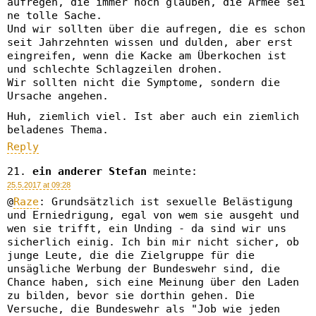
aufregen, die immer noch glauben, die Armee sei
ne tolle Sache.
Und wir sollten über die aufregen, die es schon
seit Jahrzehnten wissen und dulden, aber erst
eingreifen, wenn die Kacke am Überkochen ist
und schlechte Schlagzeilen drohen.
Wir sollten nicht die Symptome, sondern die
Ursache angehen.
Huh, ziemlich viel. Ist aber auch ein ziemlich
beladenes Thema.
Reply
ein anderer Stefan
meinte:
25.5.2017 at 09:28
@
Raze
: Grundsätzlich ist sexuelle Belästigung
und Erniedrigung, egal von wem sie ausgeht und
wen sie trifft, ein Unding - da sind wir uns
sicherlich einig. Ich bin mir nicht sicher, ob
junge Leute, die die Zielgruppe für die
unsägliche Werbung der Bundeswehr sind, die
Chance haben, sich eine Meinung über den Laden
zu bilden, bevor sie dorthin gehen. Die
Versuche, die Bundeswehr als "Job wie jeden