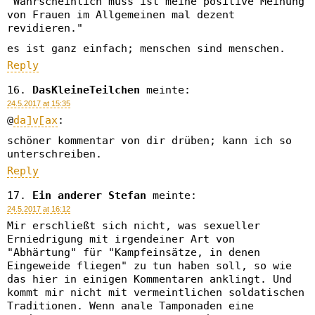
"Wahrscheinlich muss ist meine positive Meinung
von Frauen im Allgemeinen mal dezent
revidieren."
es ist ganz einfach; menschen sind menschen.
Reply
DasKleineTeilchen
meinte:
24.5.2017 at 15:35
@
da]v[ax
:
schöner kommentar von dir drüben; kann ich so
unterschreiben.
Reply
Ein anderer Stefan
meinte:
24.5.2017 at 16:12
Mir erschließt sich nicht, was sexueller
Erniedrigung mit irgendeiner Art von
"Abhärtung" für "Kampfeinsätze, in denen
Eingeweide fliegen" zu tun haben soll, so wie
das hier in einigen Kommentaren anklingt. Und
kommt mir nicht mit vermeintlichen soldatischen
Traditionen. Wenn anale Tamponaden eine