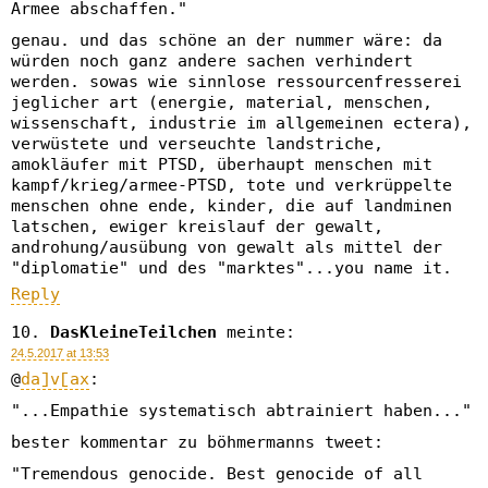
Armee abschaffen."
genau. und das schöne an der nummer wäre: da
würden noch ganz andere sachen verhindert
werden. sowas wie sinnlose ressourcenfresserei
jeglicher art (energie, material, menschen,
wissenschaft, industrie im allgemeinen ectera),
verwüstete und verseuchte landstriche,
amokläufer mit PTSD, überhaupt menschen mit
kampf/krieg/armee-PTSD, tote und verkrüppelte
menschen ohne ende, kinder, die auf landminen
latschen, ewiger kreislauf der gewalt,
androhung/ausübung von gewalt als mittel der
"diplomatie" und des "marktes"...you name it.
Reply
DasKleineTeilchen
meinte:
24.5.2017 at 13:53
@
da]v[ax
:
"...Empathie systematisch abtrainiert haben..."
bester kommentar zu böhmermanns tweet:
"Tremendous genocide. Best genocide of all