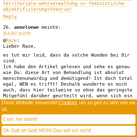
territoriale-wehrverwaltung-vs-feministische-
objektifizierungstheorie/
Reply
anneloewe
meinte:
25.5.2017 at 23:55
@
Raze
:
Lieber Raze,
es tut mir leid, dass da solche Wunden bei Dir
sind.
Ich habe den Artikel gelesen und sehe es genau
wie Du: diese Art von Behandlung ist absolut
menschenunwürdig und demütigend! Ist doch total
egal, WEN es trifft! Deshalb wunderte es mich
auch, dass hier teilweise so ohne das geringste
Mitgefühl darüber geurteilt wird, wenn sich ein
Mensch dagegen wehrt!
Diese Website verwendet
Cookies
, um so geil zu sein wie sie
ist.
Dass es damals nicht gelang sich zu wehren ist
doch schlimm genug, eigentlich müssten sich
Cool, her damit!
doch alle einig sein, dass es gut ist, wenn das
jetzt endlich möglich IST/wird.
Oh Gott oh Gott! NEIN! Das will ich nicht!
Wenn Du hier aber die Geschlechter Dimension