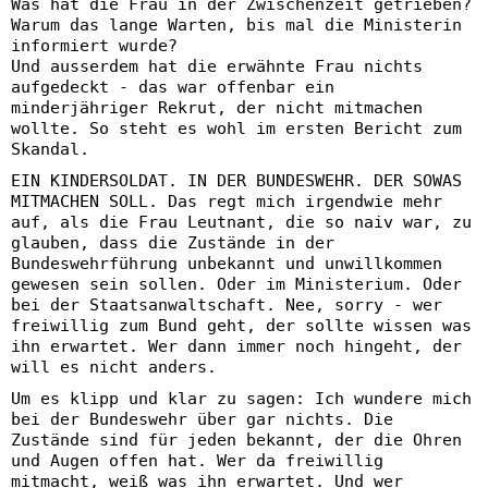
Was hat die Frau in der Zwischenzeit getrieben?
Warum das lange Warten, bis mal die Ministerin
informiert wurde?
Und ausserdem hat die erwähnte Frau nichts
aufgedeckt - das war offenbar ein
minderjähriger Rekrut, der nicht mitmachen
wollte. So steht es wohl im ersten Bericht zum
Skandal.
EIN KINDERSOLDAT. IN DER BUNDESWEHR. DER SOWAS
MITMACHEN SOLL. Das regt mich irgendwie mehr
auf, als die Frau Leutnant, die so naiv war, zu
glauben, dass die Zustände in der
Bundeswehrführung unbekannt und unwillkommen
gewesen sein sollen. Oder im Ministerium. Oder
bei der Staatsanwaltschaft. Nee, sorry - wer
freiwillig zum Bund geht, der sollte wissen was
ihn erwartet. Wer dann immer noch hingeht, der
will es nicht anders.
Um es klipp und klar zu sagen: Ich wundere mich
bei der Bundeswehr über gar nichts. Die
Zustände sind für jeden bekannt, der die Ohren
und Augen offen hat. Wer da freiwillig
mitmacht, weiß was ihn erwartet. Und wer