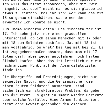
Ich will das nicht schönreden, aber mit "wer
hingeht, ist doof" macht man es sich glaube ich
etwas zu einfach. Mal ehrlich: wer kann das mit
18 so genau einschätzen, was einen dort
erwartet? Ich konnte es nicht.
Zum Thema Kindersoldaten: Das Mindestalter ist
17. Ich sehe jetzt nur einen graduellen
Unterschied, ob ich einen Menschen mit 17 oder
mit 18 zum Soldaten ausbilde. Ja, mit 18 ist
man volljährig. So what? Das lag mal bei 21. Es
ist zugegebenenmaßen absurd, dass man mit 17
töten darf, aber weder autofahren noch harten
Alkohol kaufen. Aber das ist letztlich nur ein
nachrangiger Punkt auf der Absurditätsliste,
finde ich.
Die Übergriffe und Erniedrigungen, nicht nur
sexueller Natur, und die Gehirnwäsche, die
einen "guten Soldaten" ausmachen, sind
sicherlich ein strukturelles Problem, da gebe
ich dir recht. Es gibt ja immer wieder Berichte
über solche Vorfälle. Eine Armee funktioniert
nicht ohne Gewalt gegenüber den eigenen