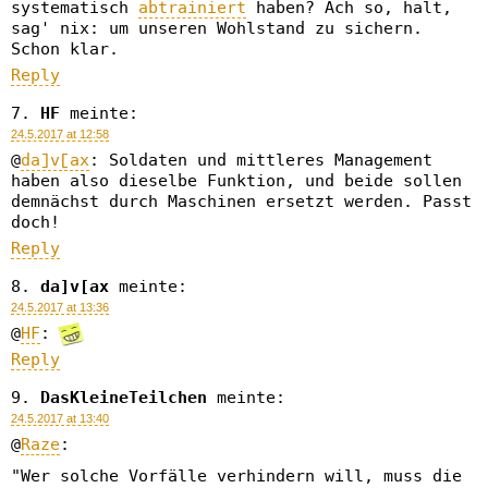
systematisch
abtrainiert
haben? Ach so, halt,
sag' nix: um unseren Wohlstand zu sichern.
Schon klar.
Reply
HF
meinte:
24.5.2017 at 12:58
@
da]v[ax
: Soldaten und mittleres Management
haben also dieselbe Funktion, und beide sollen
demnächst durch Maschinen ersetzt werden. Passt
doch!
Reply
da]v[ax
meinte:
24.5.2017 at 13:36
@
HF
:
Reply
DasKleineTeilchen
meinte:
24.5.2017 at 13:40
@
Raze
:
"Wer solche Vorfälle verhindern will, muss die