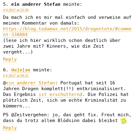
ein anderer Stefan
meinte:
4.9.2017 at 22:35
Da mach ich es mir mal einfach und verweise auf
meinen Kommentar von damals:
https://blog.todamax.net/2015/drogentote/#comme
nt-338884
(lese ich hier wirklich schon deutlich über
zwei Jahre mit? Kinners, wie die Zeit
vergeht...)
Reply
da]v[ax
meinte:
5.9.2017 at 08:21
@
ein anderer Stefan
: Portugal hat seit 16
Jahren Drogen komplett(!!) entkriminalisiert.
Das Ergebnis
ist erschütternd
. Die Polizei hat
plötzlich Zeit, sich um echte Kriminalität zu
kümmern...
PS @Zeitvergehen: jo, das geht fix. Freut mich,
dass du trotz allem Blödsinn dabei bleibst
Reply