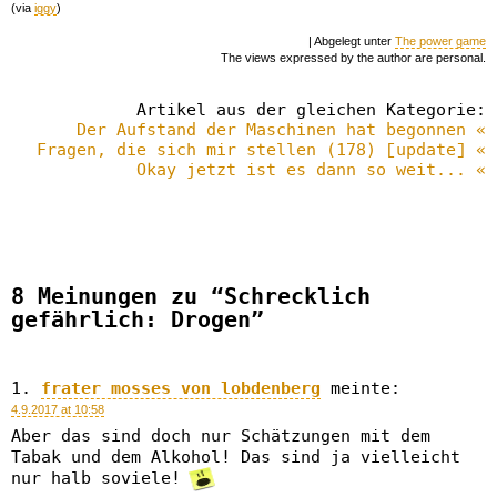
(via
iggy
)
| Abgelegt unter
The power game
The views expressed by the author are personal.
Artikel aus der gleichen Kategorie:
Der Aufstand der Maschinen hat begonnen «
Fragen, die sich mir stellen (178) [update] «
Okay jetzt ist es dann so weit... «
8 Meinungen zu “Schrecklich
gefährlich: Drogen”
frater mosses von lobdenberg
meinte:
4.9.2017 at 10:58
Aber das sind doch nur Schätzungen mit dem
Tabak und dem Alkohol! Das sind ja vielleicht
nur halb soviele!