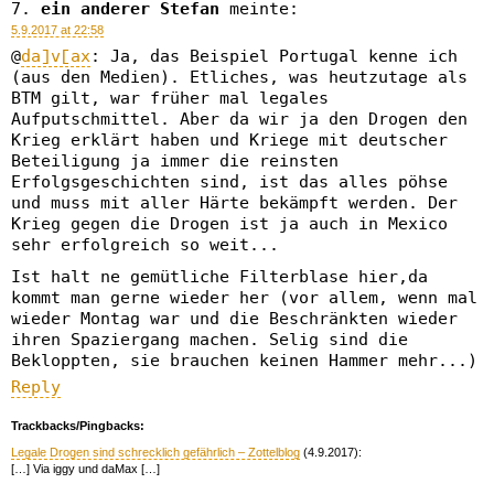
ein anderer Stefan
meinte:
5.9.2017 at 22:58
@
da]v[ax
: Ja, das Beispiel Portugal kenne ich
(aus den Medien). Etliches, was heutzutage als
BTM gilt, war früher mal legales
Aufputschmittel. Aber da wir ja den Drogen den
Krieg erklärt haben und Kriege mit deutscher
Beteiligung ja immer die reinsten
Erfolgsgeschichten sind, ist das alles pöhse
und muss mit aller Härte bekämpft werden. Der
Krieg gegen die Drogen ist ja auch in Mexico
sehr erfolgreich so weit...
Ist halt ne gemütliche Filterblase hier,da
kommt man gerne wieder her (vor allem, wenn mal
wieder Montag war und die Beschränkten wieder
ihren Spaziergang machen. Selig sind die
Bekloppten, sie brauchen keinen Hammer mehr...)
Reply
Trackbacks/Pingbacks:
Legale Drogen sind schrecklich gefährlich – Zottelblog
(4.9.2017):
[…] Via iggy und daMax […]