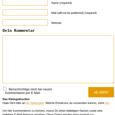
Name (required)
Mail (will not be published) (required)
Website
Dein Kommentar
Benachrichtige mich bei neuen
Kommentaren per E-Mail.
Das Kleingedruckte:
Halte Dich bitte an
die Spielregeln
. Welche Emoticons du verwenden kannst, steht
hier
.
Um hier kommentieren zu können, musst Du einen beliebigen Namen sowie eine
beliebige E-Mail-Adresse angeben. Diese Daten werden dann erstmal zur