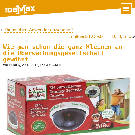
«
Thunderbird-Anwender anwesend?
Stuttgart21.Costs += 10^9; St...
»
Wie man schon die ganz Kleinen an
die Überwachungsgesellschaft
gewöhnt
Wednesday, 29.11.2017, 13:03
> daMax