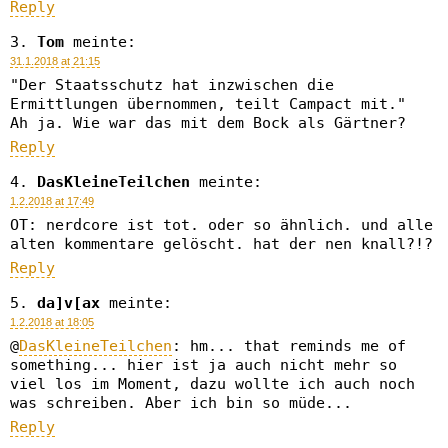
Reply
Tom
meinte:
31.1.2018 at 21:15
"Der Staatsschutz hat inzwischen die
Ermittlungen übernommen, teilt Campact mit."
Ah ja. Wie war das mit dem Bock als Gärtner?
Reply
DasKleineTeilchen
meinte:
1.2.2018 at 17:49
OT: nerdcore ist tot. oder so ähnlich. und alle
alten kommentare gelöscht. hat der nen knall?!?
Reply
da]v[ax
meinte:
1.2.2018 at 18:05
@
DasKleineTeilchen
: hm... that reminds me of
something... hier ist ja auch nicht mehr so
viel los im Moment, dazu wollte ich auch noch
was schreiben. Aber ich bin so müde...
Reply