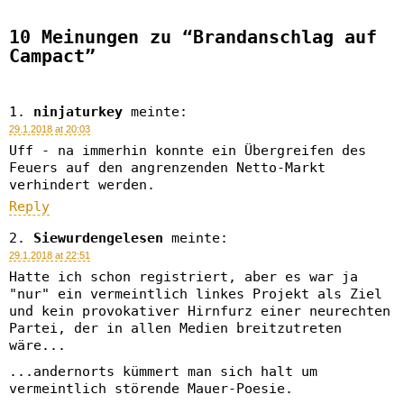
10 Meinungen zu “Brandanschlag auf
Campact”
ninjaturkey
meinte:
29.1.2018 at 20:03
Uff - na immerhin konnte ein Übergreifen des
Feuers auf den angrenzenden Netto-Markt
verhindert werden.
Reply
Siewurdengelesen
meinte:
29.1.2018 at 22:51
Hatte ich schon registriert, aber es war ja
"nur" ein vermeintlich linkes Projekt als Ziel
und kein provokativer Hirnfurz einer neurechten
Partei, der in allen Medien breitzutreten
wäre...
...andernorts kümmert man sich halt um
vermeintlich störende Mauer-Poesie.