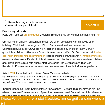
Benachrichtige mich bei neuen
Kommentaren per E-Mail.
Das Kleingedruckte:
Halte Dich bitte an
die Spielregeln
. Welche Emoticons du verwenden kannst, steht
hier
.
Um hier kommentieren zu können, musst Du einen beliebigen Namen sowie eine
beliebige E-Mail-Adresse angeben. Diese Daten werden dann erstmal zur
Spamerkennung in die USA geschickt, dort und danach auch auf meinem Server
gespeichert. Mit dem Absenden Deines Kommentars erklärst Du Dich damit und
den hier
geltenden Datenschutzbestimmungen
(insbesondere dem Abschnitt
Kommentarfunktion
)
einverstanden. Wenn Du damit nicht einverstanden bist, lass das Kommentieren bleiben,
aber dann deinstalliere bitte auch sofort WhatsApp und verabschiede Dich von
Facebook. Kommentarabonnements werden automatisch nach 3 Monaten gelöscht.
Wer
HTML
kann, ist klar im Vorteil. Diese Tags sind erlaubt:
<a href="" title=""> <abbr title=""> <acronym title=""> <b>
<blockquote cite=""> <cite> <code> <del datetime=""> <em> <i>
<q cite=""> <s> <strike> <strong>
Bei der Menge an Spam-Kommentaren (inzwischen ~500 am Tag) passiert es hin und
wieder, dass ein Kommentar vom Spamfilter gefressen wird. Bitte sei mir nicht böse aber
ich habe weder Zeit noch Lust, solch verloren gegangenen Kommentaren hinterher zu
Diese Website verwendet
Cookies
, um so geil zu sein wie sie
forschen. Wenn das öfters passiert, schreib' mir 'ne Mail damit ich dich whitelisten kann.
ist.
Willkommen in der Scrollwüste