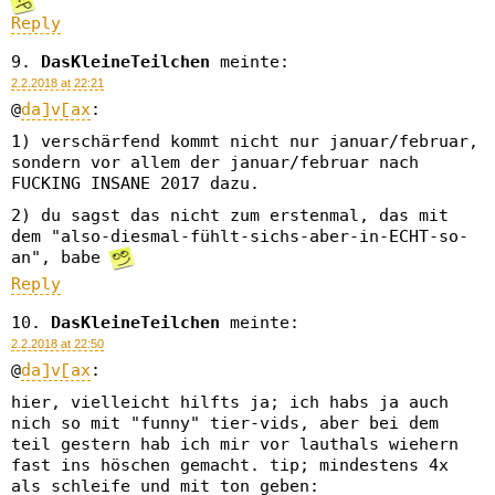
Reply
DasKleineTeilchen
meinte:
2.2.2018 at 22:21
@
da]v[ax
:
1) verschärfend kommt nicht nur januar/februar,
sondern vor allem der januar/februar nach
FUCKING INSANE 2017 dazu.
2) du sagst das nicht zum erstenmal, das mit
dem "also-diesmal-fühlt-sichs-aber-in-ECHT-so-
an", babe
Reply
DasKleineTeilchen
meinte:
2.2.2018 at 22:50
@
da]v[ax
:
hier, vielleicht hilfts ja; ich habs ja auch
nich so mit "funny" tier-vids, aber bei dem
teil gestern hab ich mir vor lauthals wiehern
fast ins höschen gemacht. tip; mindestens 4x
als schleife und mit ton geben: