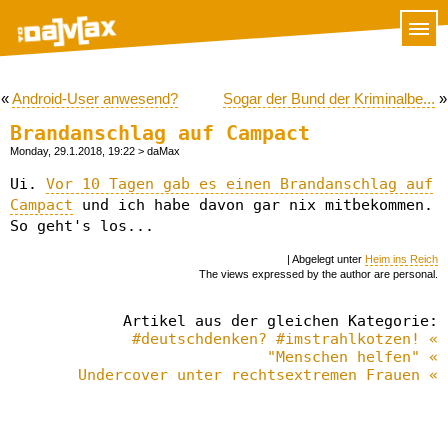
«
Android-User anwesend?
Sogar der Bund der Kriminalbe...
»
Brandanschlag auf Campact
Monday, 29.1.2018, 19:22
> daMax
Ui.
Vor 10 Tagen gab es einen Brandanschlag auf
Campact
und ich habe davon gar nix mitbekommen.
So geht's los...
| Abgelegt unter
Heim ins Reich
The views expressed by the author are personal.
Artikel aus der gleichen Kategorie:
#deutschdenken? #imstrahlkotzen! «
"Menschen helfen" «
Undercover unter rechtsextremen Frauen «