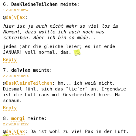
DasKleineTeilchen
meinte:
1.2.2018 at 18:57
@
da]v[ax
:
hier ist ja auch nicht mehr so viel los im
Moment, dazu wollte ich auch noch was
schreiben. Aber ich bin so müde...
jedes jahr die gleiche leier; es ist ende
JANUAR! voll normal, das.
Reply
da]v[ax
meinte:
2.2.2018 at 10:14
@
DasKleineTeilchen
: hm... ich weiß nicht.
Diesmal fühlt sich das "tiefer" an. Irgendwie
ist die Luft raus mit Geschreibsel hier. Ma
schaun.
Reply
morgi
meinte:
2.2.2018 at 12:22
@
da]v[ax
: Da ist wohl zu viel Pax in der Luft.