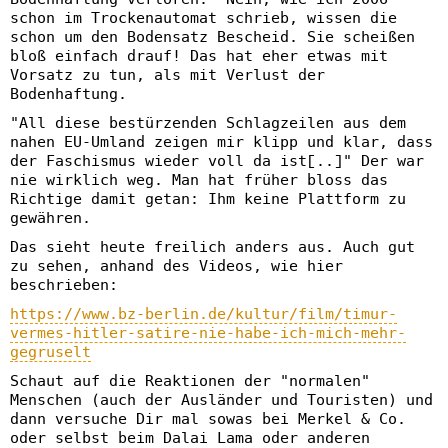
schon im Trockenautomat schrieb, wissen die
schon um den Bodensatz Bescheid. Sie scheißen
bloß einfach drauf! Das hat eher etwas mit
Vorsatz zu tun, als mit Verlust der
Bodenhaftung.
"All diese bestürzenden Schlagzeilen aus dem
nahen EU-Umland zeigen mir klipp und klar, dass
der Faschismus wieder voll da ist[..]" Der war
nie wirklich weg. Man hat früher bloss das
Richtige damit getan: Ihm keine Plattform zu
gewähren.
Das sieht heute freilich anders aus. Auch gut
zu sehen, anhand des Videos, wie hier
beschrieben:
https://www.bz-berlin.de/kultur/film/timur-
vermes-hitler-satire-nie-habe-ich-mich-mehr-
gegruselt
Schaut auf die Reaktionen der "normalen"
Menschen (auch der Ausländer und Touristen) und
dann versuche Dir mal sowas bei Merkel & Co.
oder selbst beim Dalai Lama oder anderen