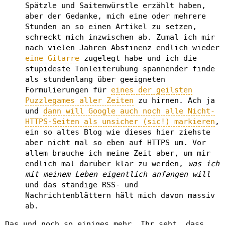
Spätzle und Saitenwürstle erzählt haben,
aber der Gedanke, mich eine oder mehrere
Stunden an so einen Artikel zu setzen,
schreckt mich inzwischen ab. Zumal ich mir
nach vielen Jahren Abstinenz endlich wieder
eine Gitarre
zugelegt habe und ich die
stupideste Tonleiterübung spannender finde
als stundenlang über geeigneten
Formulierungen für
eines der geilsten
Puzzlegames aller Zeiten
zu hirnen. Ach ja
und
dann will Google auch noch alle Nicht-
HTTPS-Seiten als unsicher (sic!) markieren
,
ein so altes Blog wie dieses hier ziehste
aber nicht mal so eben auf HTTPS um. Vor
allem brauche ich meine Zeit aber, um mir
endlich mal darüber klar zu werden,
was ich
mit meinem Leben eigentlich anfangen will
und das ständige RSS- und
Nachrichtenblättern hält mich davon massiv
ab.
Das und noch so einiges mehr. Ihr seht, dass