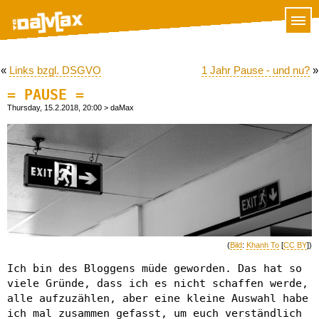
«
Links bzgl. DSGVO
1 Jahr Pause - und nu?
»
= PAUSE =
Thursday, 15.2.2018, 20:00
> daMax
(
Bild
:
Khanh To
[
CC BY
])
Ich bin des Bloggens müde geworden. Das hat so
viele Gründe, dass ich es nicht schaffen werde,
alle aufzuzählen, aber eine kleine Auswahl habe
ich mal zusammen gefasst, um euch verständlich