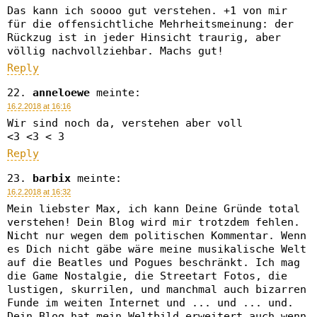
Das kann ich soooo gut verstehen. +1 von mir
für die offensichtliche Mehrheitsmeinung: der
Rückzug ist in jeder Hinsicht traurig, aber
völlig nachvollziehbar. Machs gut!
Reply
anneloewe
meinte:
16.2.2018 at 16:16
Wir sind noch da, verstehen aber voll
<3 <3 < 3
Reply
barbix
meinte:
16.2.2018 at 16:32
Mein liebster Max, ich kann Deine Gründe total
verstehen! Dein Blog wird mir trotzdem fehlen.
Nicht nur wegen dem politischen Kommentar. Wenn
es Dich nicht gäbe wäre meine musikalische Welt
auf die Beatles und Pogues beschränkt. Ich mag
die Game Nostalgie, die Streetart Fotos, die
lustigen, skurrilen, und manchmal auch bizarren
Funde im weiten Internet und ... und ... und.
Dein Blog hat mein Weltbild erweitert auch wenn