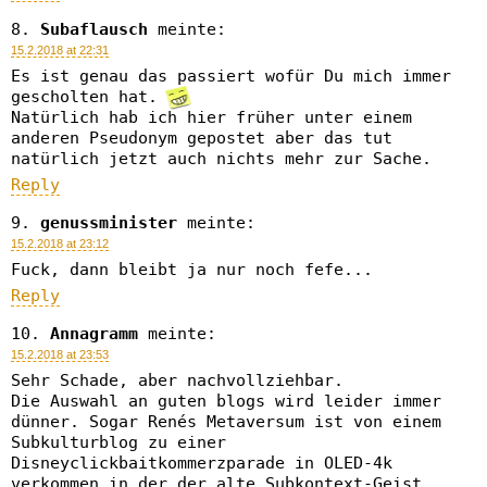
Subaflausch
meinte:
15.2.2018 at 22:31
Es ist genau das passiert wofür Du mich immer
gescholten hat.
Natürlich hab ich hier früher unter einem
anderen Pseudonym gepostet aber das tut
natürlich jetzt auch nichts mehr zur Sache.
Reply
genussminister
meinte:
15.2.2018 at 23:12
Fuck, dann bleibt ja nur noch fefe...
Reply
Annagramm
meinte:
15.2.2018 at 23:53
Sehr Schade, aber nachvollziehbar.
Die Auswahl an guten blogs wird leider immer
dünner. Sogar Renés Metaversum ist von einem
Subkulturblog zu einer
Disneyclickbaitkommerzparade in OLED-4k
verkommen in der der alte Subkontext-Geist