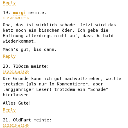
Reply
morgi
meinte:
16.2.2018 at 13:16
Oha, das ist wirklich schade. Jetzt wird das
Netz noch ein bisschen öder. Ich gebe die
Hoffnung allerdings nicht auf, dass Du bald
wiederkommst.
Mach's gut, bis dann.
Reply
718ccm
meinte:
16.2.2018 at 13:29
Die Gründe kann ich gut nachvollziehen, wollte
trotzdem (als nur 1x Kommentierer, aber
langjähriger Leser) trotzdem ein "Schade"
hierlassen.
Alles Gute!
Reply
OldFart
meinte:
16.2.2018 at 13:46