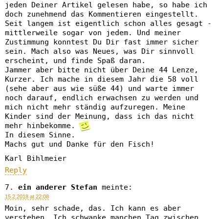
jeden Deiner Artikel gelesen habe, so habe ich
doch zunehmend das Kommentieren eingestellt.
Seit langem ist eigentlich schon alles gesagt -
mittlerweile sogar von jedem. Und meiner
Zustimmung konntest Du Dir fast immer sicher
sein. Mach also was Neues, was Dir sinnvoll
erscheint, und finde Spaß daran.
Jammer aber bitte nicht über Deine 44 Lenze,
Kurzer. Ich mache in diesem Jahr die 58 voll
(sehe aber aus wie süße 44) und warte immer
noch darauf, endlich erwachsen zu werden und
mich nicht mehr ständig aufzuregen. Meine
Kinder sind der Meinung, dass ich das nicht
mehr hinbekomme.
In diesem Sinne.
Machs gut und Danke für den Fisch!
Karl Bihlmeier
Reply
ein anderer Stefan
meinte:
15.2.2018 at 22:08
Moin, sehr schade, das. Ich kann es aber
verstehen. Ich schwanke manchen Tag zwischen