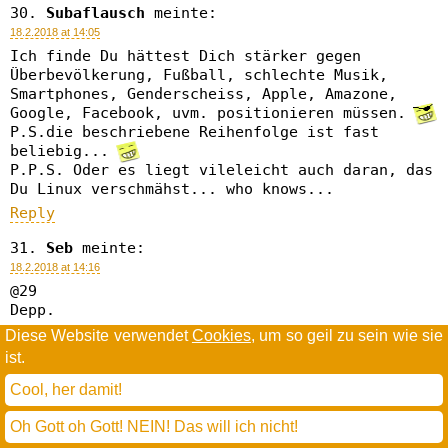
Subaflausch
meinte:
18.2.2018 at 14:05
Ich finde Du hättest Dich stärker gegen
Überbevölkerung, Fußball, schlechte Musik,
Smartphones, Genderscheiss, Apple, Amazone,
Google, Facebook, uvm. positionieren müssen.
P.S.die beschriebene Reihenfolge ist fast
beliebig...
P.P.S. Oder es liegt vileleicht auch daran, das
Du Linux verschmähst... who knows...
Reply
Seb
meinte:
18.2.2018 at 14:16
@29
Depp.
Diese Website verwendet
Cookies
, um so geil zu sein wie sie
@Max
ist.
Ich kann's verstehen, ich finde es
überraschend, dass noch nicht alle aufgegeben
Cool, her damit!
haben. Ohne weltweite "Katastrophe" die die
"oberen 5%" komplett auslöscht kann ich mir
Oh Gott oh Gott! NEIN! Das will ich nicht!
nicht mehr vorstellen, dass es nochmal was wird