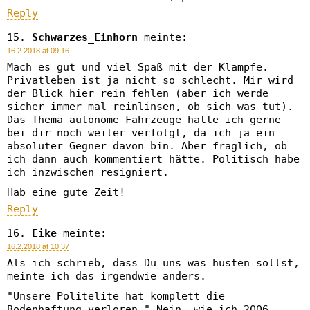
Reply
Schwarzes_Einhorn
meinte:
16.2.2018 at 09:16
Mach es gut und viel Spaß mit der Klampfe.
Privatleben ist ja nicht so schlecht. Mir wird
der Blick hier rein fehlen (aber ich werde
sicher immer mal reinlinsen, ob sich was tut).
Das Thema autonome Fahrzeuge hätte ich gerne
bei dir noch weiter verfolgt, da ich ja ein
absoluter Gegner davon bin. Aber fraglich, ob
ich dann auch kommentiert hätte. Politisch habe
ich inzwischen resigniert.
Hab eine gute Zeit!
Reply
Eike
meinte:
16.2.2018 at 10:37
Als ich schrieb, dass Du uns was husten sollst,
meinte ich das irgendwie anders.
"Unsere Politelite hat komplett die
Bodenhaftung verloren." Nein, wie ich 2006