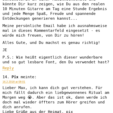
könnte Dir kurz zeigen, wie Du aus den realen
10 Minuten Gitarre am Tag eine Stunde Ergebnis
und jede Menge Spaß, Freude und spannende
Entdeckungen generieren kannst...
Meine persönliche Email habe ich ausnahmsweise
mal in dieses Kommentarfeld eingesetzt - es
würde mich freuen, von Dir zu hören!
Alles Gute, und Du machst es genau richtig!
JE
P.S.: Wie heißt eigentlich dieser wunderbare
und so gut lesbare Font, den Du verwendet hast?
Reply
Pix
meinte:
16.2.2018 at 08:01
Lieber Max, ich kann dich gut verstehen. Für
mich fällt dadurch ein liebgewonnenes Ritual am
Morgen weg 😭. Aber das ist ok, dann werde ich
doch mal wieder öffters zum Hörer greifen und
dich anrufen.
Liebe Grüße aus der Heimat, pix