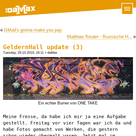
«
GMail's gonna make you pay
Matthias Reuter - Russische H...
»
GeldernHall update (3)
Tuesday, 29.10.2019, 18:11
> daMax
Ein echter Burner von ONE TAKE
Meine Fresse, da habe ich mir ja eine Aufgabe
gestellt. Freitag vor vier Tagen war ich da und
habe Fotos gemacht von Werken, die gestern
schon wieder übermalt waren. Jetzt mal im