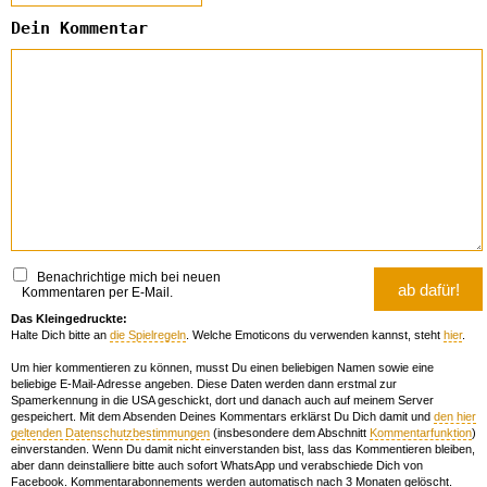
Dein Kommentar
Benachrichtige mich bei neuen
Kommentaren per E-Mail.
Das Kleingedruckte:
Halte Dich bitte an
die Spielregeln
. Welche Emoticons du verwenden kannst, steht
hier
.
Um hier kommentieren zu können, musst Du einen beliebigen Namen sowie eine
beliebige E-Mail-Adresse angeben. Diese Daten werden dann erstmal zur
Spamerkennung in die USA geschickt, dort und danach auch auf meinem Server
gespeichert. Mit dem Absenden Deines Kommentars erklärst Du Dich damit und
den hier
geltenden Datenschutzbestimmungen
(insbesondere dem Abschnitt
Kommentarfunktion
)
einverstanden. Wenn Du damit nicht einverstanden bist, lass das Kommentieren bleiben,
aber dann deinstalliere bitte auch sofort WhatsApp und verabschiede Dich von
Facebook. Kommentarabonnements werden automatisch nach 3 Monaten gelöscht.