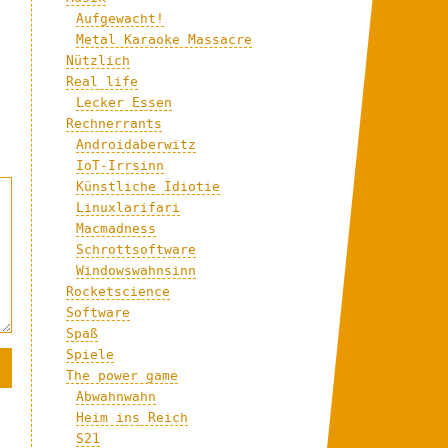
Aufgewacht!
Metal Karaoke Massacre
Nützlich
Real life
Lecker Essen
Rechnerrants
Androidaberwitz
IoT-Irrsinn
Künstliche Idiotie
Linuxlarifari
Macmadness
Schrottsoftware
Windowswahnsinn
Rocketscience
Software
Spaß
Spiele
The power game
Abwahnwahn
Heim ins Reich
S21