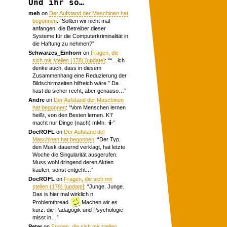
Und ihr so…
meh
on
Der Aufstand der Maschinen hat
begonnen
: “
Sollten wir nicht mal
anfangen, die Betreiber dieser
Systeme für die Computerkriminalität in
die Haftung zu nehmen?
”
Schwarzes_Einhorn
on
Fragen, die
sich mir stellen (178) [update]
: “
“…ich
denke auch, dass in diesem
Zusammenhang eine Reduzierung der
Bildschirmzeiten hilfreich wäre.” Da
hast du sicher recht, aber genauso…
”
Andre
on
Der Aufstand der Maschinen
hat begonnen
: “
Vom Menschen lernen
heißt, von den Besten lernen. K’I’
macht nur Dinge (nach) mMn. 🤷
”
DocROFL
on
Der Aufstand der
Maschinen hat begonnen
: “
Der Typ,
den Musk dauernd verklagt, hat letzte
Woche die Singularität ausgerufen.
Muss wohl dringend deren Aktien
kaufen, sonst entgeht…
”
DocROFL
on
Fragen, die sich mir
stellen (178) [update]
: “
Junge, Junge.
Das is hier mal wirklich n
Problemthread.
Machen wir es
kurz: die Pädagogik und Psychologie
misst in…
”
Peter
on
Fragen, die sich mir stellen