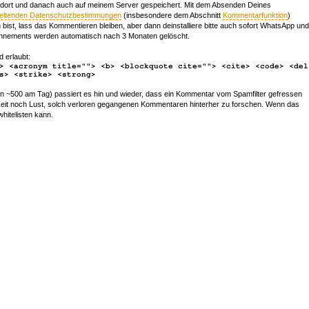
 dort und danach auch auf meinem Server gespeichert. Mit dem Absenden Deines
geltenden Datenschutzbestimmungen
(insbesondere dem Abschnitt
Kommentarfunktion
)
bist, lass das Kommentieren bleiben, aber dann deinstalliere bitte auch sofort WhatsApp und
nements werden automatisch nach 3 Monaten gelöscht.
d erlaubt:
> <acronym title=""> <b> <blockquote cite=""> <cite> <code> <del
s> <strike> <strong>
~500 am Tag) passiert es hin und wieder, dass ein Kommentar vom Spamfilter gefressen
r Zeit noch Lust, solch verloren gegangenen Kommentaren hinterher zu forschen. Wenn das
whitelisten kann.