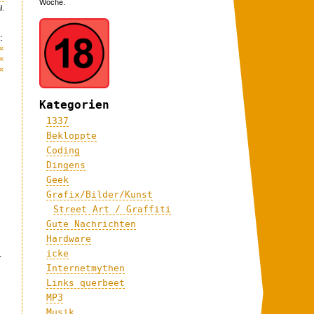
Woche.
l.
:
«
«
«
Kategorien
1337
Bekloppte
Coding
Dingens
Geek
Grafix/Bilder/Kunst
Street Art / Graffiti
Gute Nachrichten
Hardware
icke
r
Internetmythen
Links querbeet
MP3
Musik