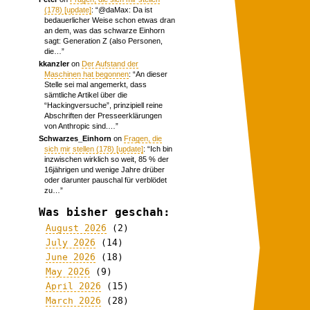
(178) [update]
: “
@daMax: Da ist
bedauerlicher Weise schon etwas dran
an dem, was das schwarze Einhorn
sagt: Generation Z (also Personen,
die…
”
kkanzler
on
Der Aufstand der
Maschinen hat begonnen
: “
An dieser
Stelle sei mal angemerkt, dass
sämtliche Artikel über die
“Hackingversuche”, prinzipiell reine
Abschriften der Presseerklärungen
von Anthropic sind.…
”
Schwarzes_Einhorn
on
Fragen, die
sich mir stellen (178) [update]
: “
Ich bin
inzwischen wirklich so weit, 85 % der
16jährigen und wenige Jahre drüber
oder darunter pauschal für verblödet
zu…
”
Was bisher geschah:
August 2026
(2)
July 2026
(14)
June 2026
(18)
May 2026
(9)
April 2026
(15)
March 2026
(28)