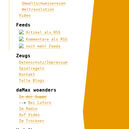
Umweltschweinereien
Weltrevolution
Video
Feeds
Artikel als RSS
Kommentare als RSS
noch mehr Feeds
Zeugs
Datenschutz/Impressum
Spielregeln
Kontakt
Tolle Blogs
daMax woanders
In der Suppe
-->
Bei Loforo
Im Radio
Auf Video
Im Trockner