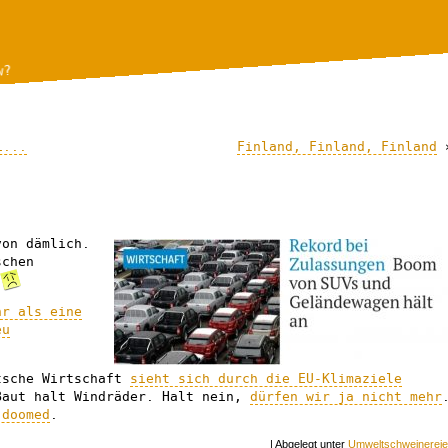
w?
i...
Finland, Finland, Finland
von dämlich.
schen
l
hr als eine
eu
tsche Wirtschaft
sieht sich durch die EU-Klimaziele
Baut halt Windräder. Halt nein,
dürfen wir ja nicht mehr
 doomed
.
| Abgelegt unter
Umweltschweinerei