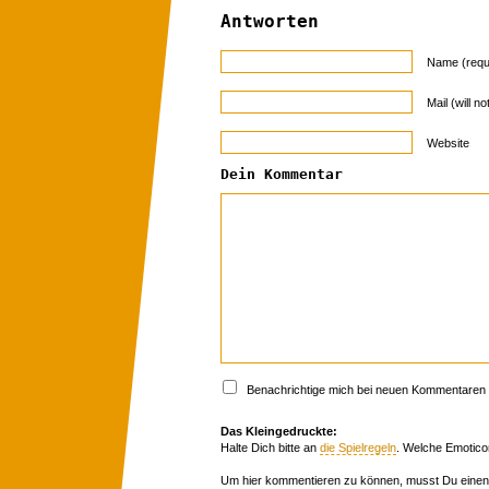
Antworten
Name (requ
Mail (will n
Website
Dein Kommentar
Benachrichtige mich bei neuen Kommentaren p
Das Kleingedruckte:
Halte Dich bitte an
die Spielregeln
. Welche Emotico
Um hier kommentieren zu können, musst Du einen 