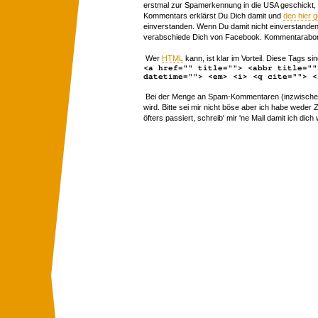
erstmal zur Spamerkennung in die USA geschickt,
Kommentars erklärst Du Dich damit und
den hier 
einverstanden. Wenn Du damit nicht einverstanden 
verabschiede Dich von Facebook. Kommentarabon
Wer
HTML
kann, ist klar im Vorteil. Diese Tags sin
<a href="" title=""> <abbr title=""
datetime=""> <em> <i> <q cite=""> <
Bei der Menge an Spam-Kommentaren (inzwischen 
wird. Bitte sei mir nicht böse aber ich habe wede
öfters passiert, schreib' mir 'ne Mail damit ich dich 