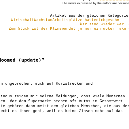
The views expressed by the author are persona
Artikel aus der gleichen Kategorie
WirtschaftWachstumArbeitsplätze hastenichgesehn... 
Wir sind wieder wer! 
Zum Glück ist der Klimawandel ja nur ein woker fake 
doomed (update)”
in ungebrochen, auch auf Kurzstrecken und
hinaus zeigen mir solche Meldungen, dass viele Menschen
ben. Vor dem Supermarkt stehen oft Autos im Gesamtwert
Die gehören dann meist den gleichen Menschen, die aus de
lecht es ihnen geht, weil es keine Zinsen mehr auf das