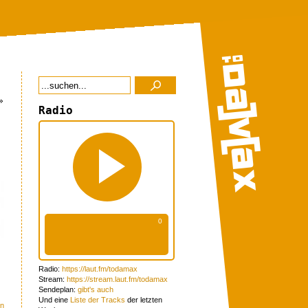
»
Radio
Radio:
https://laut.fm/todamax
.
Stream:
https://stream.laut.fm/todamax
Sendeplan:
gibt's auch
Und eine
Liste der Tracks
der letzten
en