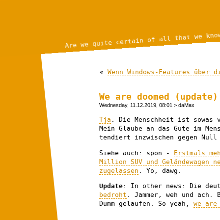
Are we quite certain of all that we kno
«
Wenn Windows-Features über d
We are doomed (update)
Wednesday, 11.12.2019, 08:01
> daMax
Tja
. Die Menschheit ist sowas 
Mein Glaube an das Gute im Men
tendiert inzwischen gegen Nul
Siehe auch: spon -
Erstmals me
Million SUV und Geländewagen n
zugelassen
. Yo, dawg.
Update
: In other news: Die deu
bedroht
. Jammer, weh und ach. 
Dumm gelaufen. So yeah,
we are