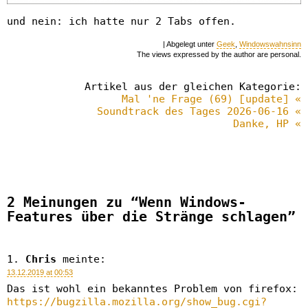
und nein: ich hatte nur 2 Tabs offen.
| Abgelegt unter
Geek
,
Windowswahnsinn
The views expressed by the author are personal.
Artikel aus der gleichen Kategorie:
Mal 'ne Frage (69) [update] «
Soundtrack des Tages 2026-06-16 «
Danke, HP «
2 Meinungen zu “Wenn Windows-
Features über die Stränge schlagen”
Chris
meinte:
13.12.2019 at 00:53
Das ist wohl ein bekanntes Problem von firefox:
https://bugzilla.mozilla.org/show_bug.cgi?