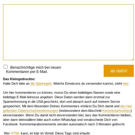
Benachrichtige mich bei neuen
Kommentaren per E-Mail.
Das Kleingedruckte:
Halte Dich bitte an
die Spielregeln
. Welche Emoticons du verwenden kannst, steht
hier
.
Um hier kommentieren zu können, musst Du einen beliebigen Namen sowie eine
beliebige E-Mail-Adresse angeben. Diese Daten werden dann erstmal zur
Spamerkennung in die USA geschickt, dort und danach auch auf meinem Server
gespeichert. Mit dem Absenden Deines Kommentars erklärst Du Dich damit und
den hier
geltenden Datenschutzbestimmungen
(insbesondere dem Abschnitt
Kommentarfunktion
)
einverstanden. Wenn Du damit nicht einverstanden bist, lass das Kommentieren bleiben,
aber dann deinstalliere bitte auch sofort WhatsApp und verabschiede Dich von
Facebook. Kommentarabonnements werden automatisch nach 3 Monaten gelöscht.
Wer
HTML
kann, ist klar im Vorteil. Diese Tags sind erlaubt: