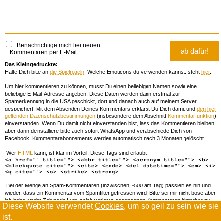
Benachrichtige mich bei neuen
Kommentaren per E-Mail.
Das Kleingedruckte:
Halte Dich bitte an
die Spielregeln
. Welche Emoticons du verwenden kannst, steht
hier
.
Um hier kommentieren zu können, musst Du einen beliebigen Namen sowie eine
beliebige E-Mail-Adresse angeben. Diese Daten werden dann erstmal zur
Spamerkennung in die USA geschickt, dort und danach auch auf meinem Server
gespeichert. Mit dem Absenden Deines Kommentars erklärst Du Dich damit und
den hier
geltenden Datenschutzbestimmungen
(insbesondere dem Abschnitt
Kommentarfunktion
)
einverstanden. Wenn Du damit nicht einverstanden bist, lass das Kommentieren bleiben,
aber dann deinstalliere bitte auch sofort WhatsApp und verabschiede Dich von
Facebook. Kommentarabonnements werden automatisch nach 3 Monaten gelöscht.
Wer
HTML
kann, ist klar im Vorteil. Diese Tags sind erlaubt:
<a href="" title=""> <abbr title=""> <acronym title=""> <b>
<blockquote cite=""> <cite> <code> <del datetime=""> <em> <i>
<q cite=""> <s> <strike> <strong>
Bei der Menge an Spam-Kommentaren (inzwischen ~500 am Tag) passiert es hin und
wieder, dass ein Kommentar vom Spamfilter gefressen wird. Bitte sei mir nicht böse aber
ich habe weder Zeit noch Lust, solch verloren gegangenen Kommentaren hinterher zu
Diese Website verwendet
Cookies
, um so geil zu sein wie sie
forschen. Wenn das öfters passiert, schreib' mir 'ne Mail damit ich dich whitelisten kann.
ist.
Willkommen in der Scrollwüste