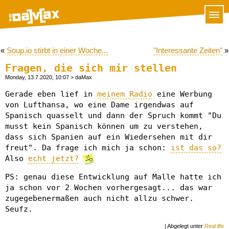
«
Soup.io stirbt in einer Woche...
"Interessante Zeiten"
»
Fragen, die sich mir stellen
Monday, 13.7.2020, 10:07
> daMax
Gerade eben lief in
meinem Radio
eine Werbung
von Lufthansa, wo eine Dame irgendwas auf
Spanisch quasselt und dann der Spruch kommt "Du
musst kein Spanisch können um zu verstehen,
dass sich Spanien auf ein Wiedersehen mit dir
freut". Da frage ich mich ja schon:
ist das so?
Also
echt jetzt?
PS: genau diese Entwicklung auf Malle hatte ich
ja schon vor 2 Wochen vorhergesagt... das war
zugegebenermaßen auch nicht allzu schwer.
Seufz.
| Abgelegt unter
Real life