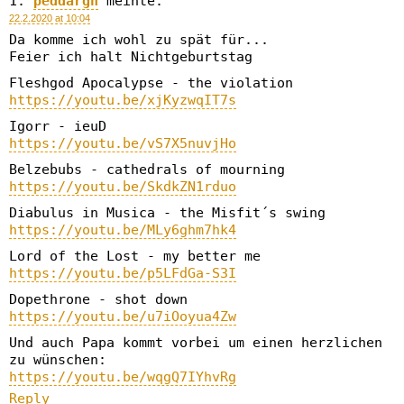
peddargh
meinte:
22.2.2020 at 10:04
Da komme ich wohl zu spät für...
Feier ich halt Nichtgeburtstag
Fleshgod Apocalypse - the violation
https://youtu.be/xjKyzwqIT7s
Igorr - ieuD
https://youtu.be/vS7X5nuvjHo
Belzebubs - cathedrals of mourning
https://youtu.be/SkdkZN1rduo
Diabulus in Musica - the Misfit´s swing
https://youtu.be/MLy6ghm7hk4
Lord of the Lost - my better me
https://youtu.be/p5LFdGa-S3I
Dopethrone - shot down
https://youtu.be/u7iOoyua4Zw
Und auch Papa kommt vorbei um einen herzlichen
zu wünschen:
https://youtu.be/wqgQ7IYhvRg
Reply