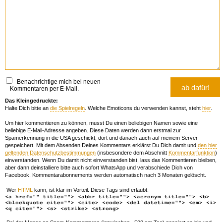
Benachrichtige mich bei neuen
Kommentaren per E-Mail.
Das Kleingedruckte:
Halte Dich bitte an
die Spielregeln
. Welche Emoticons du verwenden kannst, steht
hier
.
Um hier kommentieren zu können, musst Du einen beliebigen Namen sowie eine
beliebige E-Mail-Adresse angeben. Diese Daten werden dann erstmal zur
Spamerkennung in die USA geschickt, dort und danach auch auf meinem Server
gespeichert. Mit dem Absenden Deines Kommentars erklärst Du Dich damit und
den hier
geltenden Datenschutzbestimmungen
(insbesondere dem Abschnitt
Kommentarfunktion
)
einverstanden. Wenn Du damit nicht einverstanden bist, lass das Kommentieren bleiben,
aber dann deinstalliere bitte auch sofort WhatsApp und verabschiede Dich von
Facebook. Kommentarabonnements werden automatisch nach 3 Monaten gelöscht.
Wer
HTML
kann, ist klar im Vorteil. Diese Tags sind erlaubt:
<a href="" title=""> <abbr title=""> <acronym title=""> <b>
<blockquote cite=""> <cite> <code> <del datetime=""> <em> <i>
<q cite=""> <s> <strike> <strong>