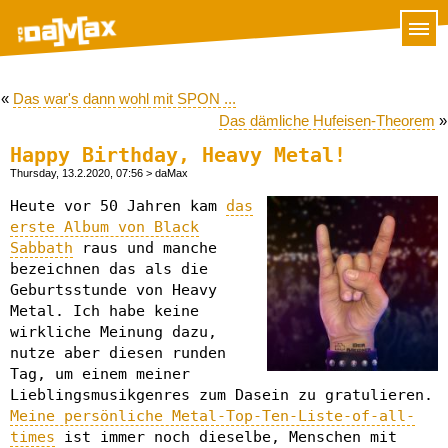
«
Das war's dann wohl mit SPON ...
Das dämliche Hufeisen-Theorem
»
Happy Birthday, Heavy Metal!
Thursday, 13.2.2020, 07:56
> daMax
Heute vor 50 Jahren kam
das
erste Album von Black
Sabbath
raus und manche
bezeichnen das als die
Geburtsstunde von Heavy
Metal. Ich habe keine
wirkliche Meinung dazu,
nutze aber diesen runden
Tag, um einem meiner
Lieblingsmusikgenres zum Dasein zu gratulieren.
Meine persönliche Metal-Top-Ten-Liste-of-all-
times
ist immer noch dieselbe, Menschen mit