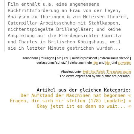
Film enthält u.a. eine angemessene
Rücktrittsforderung an Frau von der Leyen,
Analysen zu Thüringen & zum Hufeisen-Theorem,
Caterpillar-Arbeitsschuhe mit Stahlkappen,
nichtentspiegelte Brillengläser; und keine
Anspielung auf die Pferdegesichter Camilla
und Charles im Britischen Königshaus, weil
sie in letzter Minute gestrichen wurden...
sonneborn | thüringen | afd | cdu | ministerpräsident | extremismus theorie |
verfassungs"schutz" | siehe auch fefe
hier
und
hier
und
so weiter
| Abgelegt unter
Heim ins Reich
,
The power game
The views expressed by the author are personal.
Artikel aus der gleichen Kategorie:
Der Aufstand der Maschinen hat begonnen «
Fragen, die sich mir stellen (178) [update] «
Okay jetzt ist es dann so weit... «