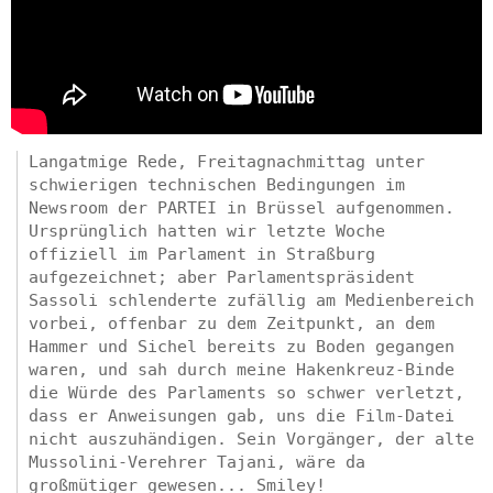
Langatmige Rede, Freitagnachmittag unter
schwierigen technischen Bedingungen im
Newsroom der PARTEI in Brüssel aufgenommen.
Ursprünglich hatten wir letzte Woche
offiziell im Parlament in Straßburg
aufgezeichnet; aber Parlamentspräsident
Sassoli schlenderte zufällig am Medienbereich
vorbei, offenbar zu dem Zeitpunkt, an dem
Hammer und Sichel bereits zu Boden gegangen
waren, und sah durch meine Hakenkreuz-Binde
die Würde des Parlaments so schwer verletzt,
dass er Anweisungen gab, uns die Film-Datei
nicht auszuhändigen. Sein Vorgänger, der alte
Mussolini-Verehrer Tajani, wäre da
großmütiger gewesen... Smiley!