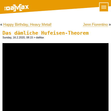
«
Happy Birthday, Heavy Metal!
Jenn Fiorentino
»
Das dämliche Hufeisen-Theorem
Sunday, 16.2.2020, 08:15
> daMax