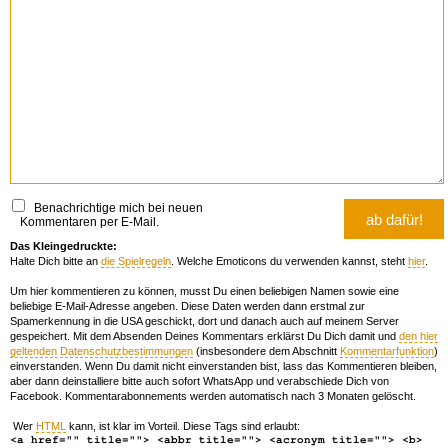
Benachrichtige mich bei neuen
Kommentaren per E-Mail.
Das Kleingedruckte:
Halte Dich bitte an
die Spielregeln
. Welche Emoticons du verwenden kannst, steht
hier
.
Um hier kommentieren zu können, musst Du einen beliebigen Namen sowie eine
beliebige E-Mail-Adresse angeben. Diese Daten werden dann erstmal zur
Spamerkennung in die USA geschickt, dort und danach auch auf meinem Server
gespeichert. Mit dem Absenden Deines Kommentars erklärst Du Dich damit und
den hier
geltenden Datenschutzbestimmungen
(insbesondere dem Abschnitt
Kommentarfunktion
)
einverstanden. Wenn Du damit nicht einverstanden bist, lass das Kommentieren bleiben,
aber dann deinstalliere bitte auch sofort WhatsApp und verabschiede Dich von
Facebook. Kommentarabonnements werden automatisch nach 3 Monaten gelöscht.
Wer
HTML
kann, ist klar im Vorteil. Diese Tags sind erlaubt:
<a href="" title=""> <abbr title=""> <acronym title=""> <b>