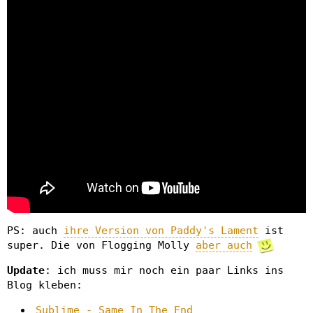
PS: auch
ihre Version von Paddy's Lament
ist
super. Die von Flogging Molly
aber auch
Update
: ich muss mir noch ein paar Links ins
Blog kleben:
Sublime - Same In The End