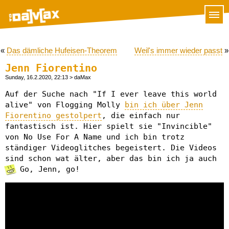
«
Das dämliche Hufeisen-Theorem
Weil's immer wieder passt
»
Jenn Fiorentino
Sunday, 16.2.2020, 22:13
> daMax
Auf der Suche nach "If I ever leave this world
alive" von Flogging Molly
bin ich über Jenn
Fiorentino gestolpert
, die einfach nur
fantastisch ist. Hier spielt sie "Invincible"
von No Use For A Name und ich bin trotz
ständiger Videoglitches begeistert. Die Videos
sind schon wat älter, aber das bin ich ja auch
Go, Jenn, go!