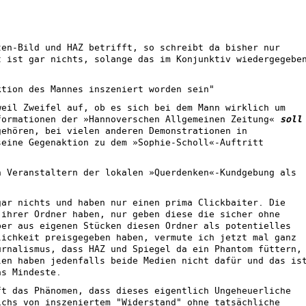
ten-Bild und HAZ betrifft, so schreibt da bisher nur
t ist gar nichts, solange das im Konjunktiv wiedergegebe
tion des Mannes inszeniert worden sein"
weil Zweifel auf, ob es sich bei dem Mann wirklich um
formationen der »Hannoverschen Allgemeinen Zeitung«
soll
gehören, bei vielen anderen Demonstrationen in
seine Gegenaktion zu dem »Sophie-Scholl«-Auftritt
 Veranstaltern der lokalen »Querdenken«-Kundgebung als
gar nichts und haben nur einen prima Clickbaiter. Die
 ihrer Ordner haben, nur geben diese die sicher ohne
ber aus eigenen Stücken diesen Ordner als potentielles
lichkeit preisgegeben haben, vermute ich jetzt mal ganz
urnalismus, dass HAZ und Spiegel da ein Phantom füttern,
len haben jedenfalls beide Medien nicht dafür und das is
as Mindeste.
ft das Phänomen, dass dieses eigentlich Ungeheuerliche
ichs von inszeniertem "Widerstand" ohne tatsächliche