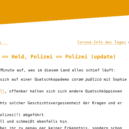
g...
Corona-Info des Tages
 == Held, Polizei == Polizei (update)
Minute auf, was im diesem Land alles schief läuft:
 sich auf einer Quatschkoppdemo
coram publico
mit Sophie
ll
, offenbar halten sich sich andere Quatschköppinnen
hts solcher Geschichtsvergessenheit der Kragen und er
olizei(!) abgeführt.
ll und schmeißt ebenfalls hin.
bei ihr zu genau gar keiner Erkenntnis, sondern schon