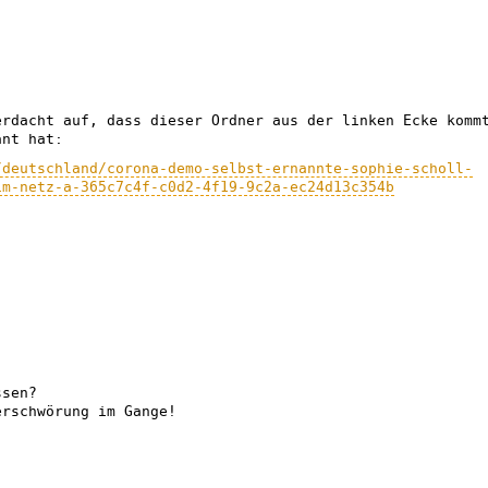
erdacht auf, dass dieser Ordner aus der linken Ecke komm
ant hat:
/deutschland/corona-demo-selbst-ernannte-sophie-scholl-
im-netz-a-365c7c4f-c0d2-4f19-9c2a-ec24d13c354b
ssen?
erschwörung im Gange!