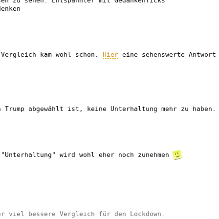
sen zu sehen. Entspannter mit Gedankenficks
denken
-Vergleich kam wohl schon.
Hier
eine sehenswerte Antwort
n Trump abgewählt ist, keine Unterhaltung mehr zu haben.
"Unterhaltung" wird wohl eher noch zunehmen
er viel bessere Vergleich für den Lockdown.