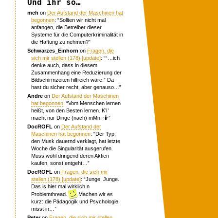
Und ihr so…
meh
on
Der Aufstand der Maschinen hat
begonnen
: “
Sollten wir nicht mal
anfangen, die Betreiber dieser
Systeme für die Computerkriminalität in
die Haftung zu nehmen?
”
Schwarzes_Einhorn
on
Fragen, die
sich mir stellen (178) [update]
: “
“…ich
denke auch, dass in diesem
Zusammenhang eine Reduzierung der
Bildschirmzeiten hilfreich wäre.” Da
hast du sicher recht, aber genauso…
”
Andre
on
Der Aufstand der Maschinen
hat begonnen
: “
Vom Menschen lernen
heißt, von den Besten lernen. K’I’
macht nur Dinge (nach) mMn. 🤷
”
DocROFL
on
Der Aufstand der
Maschinen hat begonnen
: “
Der Typ,
den Musk dauernd verklagt, hat letzte
Woche die Singularität ausgerufen.
Muss wohl dringend deren Aktien
kaufen, sonst entgeht…
”
DocROFL
on
Fragen, die sich mir
stellen (178) [update]
: “
Junge, Junge.
Das is hier mal wirklich n
Problemthread.
Machen wir es
kurz: die Pädagogik und Psychologie
misst in…
”
Peter
on
Fragen, die sich mir stellen