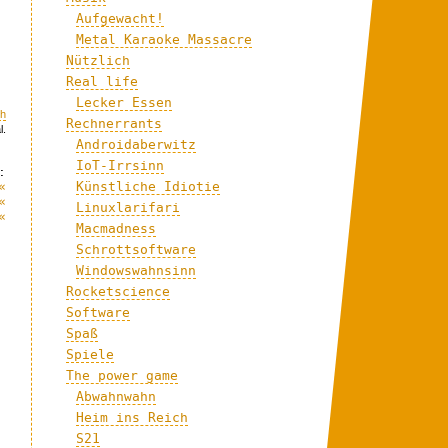
Aufgewacht!
Metal Karaoke Massacre
Nützlich
Real life
Lecker Essen
ch
Rechnerrants
l.
Androidaberwitz
IoT-Irrsinn
:
«
Künstliche Idiotie
«
Linuxlarifari
«
Macmadness
Schrottsoftware
Windowswahnsinn
Rocketscience
Software
Spaß
Spiele
The power game
Abwahnwahn
Heim ins Reich
S21