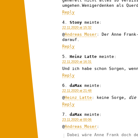
generell nicht alles so verbis
umgehen.Wenigerdenken als Quer
Reply
Stony
meinte:
22.11.2020 at 15:32
@
Andreas Moser
: Der Anne Frank
darauf.
Reply
Heinz Latte
meinte:
22.11.2020 at 16:31
Und ich habe schon Sorgen, wen
Reply
daMax
meinte:
22.11.2020 at 21:48
@
Heinz Latte
: keine Sorge,
die
Reply
daMax
meinte:
23.11.2020 at 00:06
@
Andreas Moser
:
Dabei wäre Anne Frank doch d