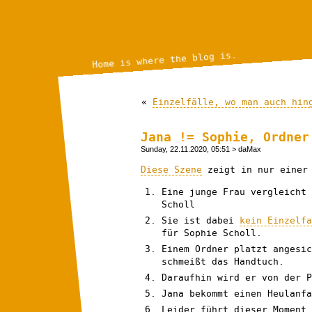
Home is where the blog is.
«
Einzelfälle, wo man auch hin
Jana != Sophie, Ordner
Sunday, 22.11.2020, 05:51
> daMax
Diese Szene
zeigt in nur einer 
Eine junge Frau vergleicht
Scholl
Sie ist dabei
kein Einzelfa
für Sophie Scholl.
Einem Ordner platzt angesic
schmeißt das Handtuch.
Daraufhin wird er von der P
Jana bekommt einen Heulanfa
Leider führt dieser Moment 