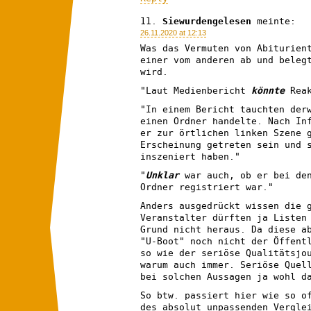
Siewurdengelesen
meinte:
26.11.2020 at 12:13
Was das Vermuten von Abiturien
einer vom anderen ab und beleg
wird.
"Laut Medienbericht
könnte
Reak
"In einem Bericht tauchten der
einen Ordner handelte. Nach In
er zur örtlichen linken Szene 
Erscheinung getreten sein und 
inszeniert haben."
"
Unklar
war auch, ob er bei den
Ordner registriert war."
Anders ausgedrückt wissen die 
Veranstalter dürften ja Listen
Grund nicht heraus. Da diese a
"U-Boot" noch nicht der Öffent
so wie der seriöse Qualitätsjo
warum auch immer. Seriöse Quel
bei solchen Aussagen ja wohl d
So btw. passiert hier wie so o
des absolut unpassenden Vergle