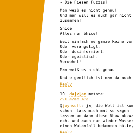
- Die Fiesen Fuzzis?
Man weiß es nicht genau!
Und man will es auch gar nicht
zusammen!
Shice!
Alles nur Shice!
Weil einfach ne ganze Reihe vo
Oder verängstigt.
Oder desinformiert.
Oder egoistisch.
Verwöhnt!
Man weiß es nicht genau.
Und eigentlich ist man da auch
Reply
da]v[ax
meinte:
25.11.2020 at 16:58
@
joynsoft
: ja, die Welt ist ko
schon. Lass mich mal so sagen:
lassen um dann diese Show abzu
echt und auch nur wieder Wasse
einen Wutanfall bekommen hätte
Reply