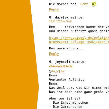
Die machen das.
Echt.
Reply
da]v[ax
meinte:
23.11.2020 at 06:44
Hmm.... inzwischen kommt der V
und diesen Auftritt quasi gepl
https://www.spiegel.de/politik
provoziert-heftige-reaktionen-
Das wäre schade...
Reply
joynsoft
meinte:
25.11.2020 at 12:49
@
da]v[ax
:
Hmmm!
Geplanter Auftritt.
Hmmm!
Was weiß der, was wir nicht wi
Das ist doch eine ganz große V
Aber wer ist es?
- Die Echsenmenschen
- Die Gutmenschen