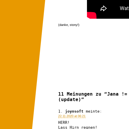
(danke, stony!)
11 Meinungen zu “Jana !=
(update)”
joynsoft
meinte:
22.11.2020 at 06:21
HERR!
Lass Hirn regnen!