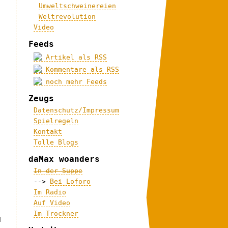
Umweltschweinereien
Weltrevolution
Video
Feeds
Artikel als RSS
Kommentare als RSS
noch mehr Feeds
Zeugs
Datenschutz/Impressum
Spielregeln
Kontakt
Tolle Blogs
daMax woanders
In der Suppe
-->
Bei Loforo
Im Radio
Auf Video
Im Trockner
d