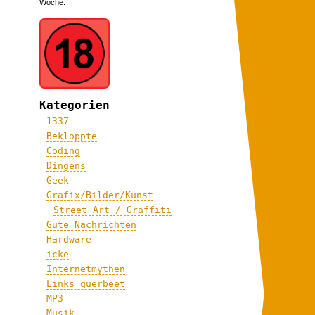
Woche.
Kategorien
1337
Bekloppte
Coding
Dingens
Geek
Grafix/Bilder/Kunst
Street Art / Graffiti
Gute Nachrichten
Hardware
icke
Internetmythen
Links querbeet
MP3
Musik