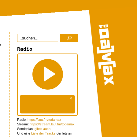
»
Radio
Radio:
https://laut.fm/todamax
Stream:
https://stream.laut.fm/todamax
Sendeplan:
gibt's auch
Und eine
Liste der Tracks
der letzten