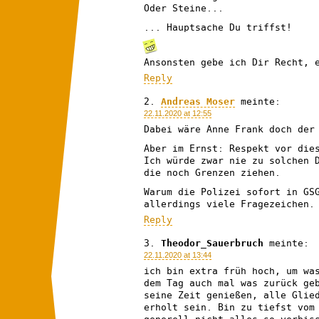
Oder Steine...
... Hauptsache Du triffst!
Ansonsten gebe ich Dir Recht, 
Reply
Andreas Moser
meinte:
22.11.2020 at 12:55
Dabei wäre Anne Frank doch der
Aber im Ernst: Respekt vor die
Ich würde zwar nie zu solchen 
die noch Grenzen ziehen.
Warum die Polizei sofort in GS
allerdings viele Fragezeichen.
Reply
Theodor_Sauerbruch
meinte:
22.11.2020 at 13:44
ich bin extra früh hoch, um wa
dem Tag auch mal was zurück ge
seine Zeit genießen, alle Glie
erholt sein. Bin zu tiefst vom