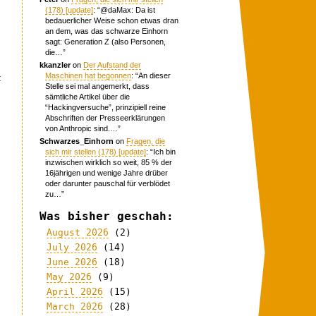
(178) [update]
: “
@daMax: Da ist
bedauerlicher Weise schon etwas dran
an dem, was das schwarze Einhorn
sagt: Generation Z (also Personen,
die…
”
kkanzler
on
Der Aufstand der
Maschinen hat begonnen
: “
An dieser
t
Stelle sei mal angemerkt, dass
sämtliche Artikel über die
“Hackingversuche”, prinzipiell reine
Abschriften der Presseerklärungen
von Anthropic sind.…
”
Schwarzes_Einhorn
on
Fragen, die
sich mir stellen (178) [update]
: “
Ich bin
inzwischen wirklich so weit, 85 % der
16jährigen und wenige Jahre drüber
oder darunter pauschal für verblödet
zu…
”
Was bisher geschah:
August 2026
(2)
July 2026
(14)
June 2026
(18)
May 2026
(9)
April 2026
(15)
March 2026
(28)