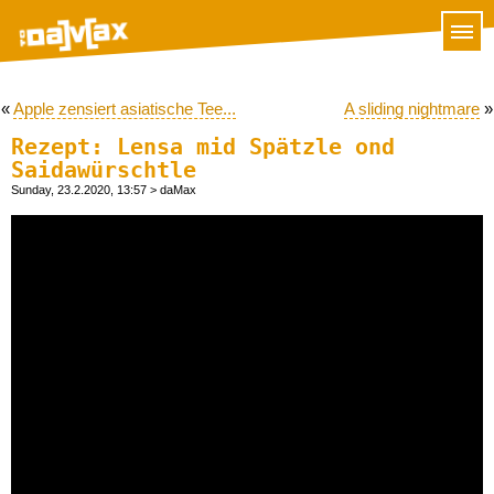
«
Apple zensiert asiatische Tee...
A sliding nightmare
»
Rezept: Lensa mid Spätzle ond
Saidawürschtle
Sunday, 23.2.2020, 13:57
> daMax