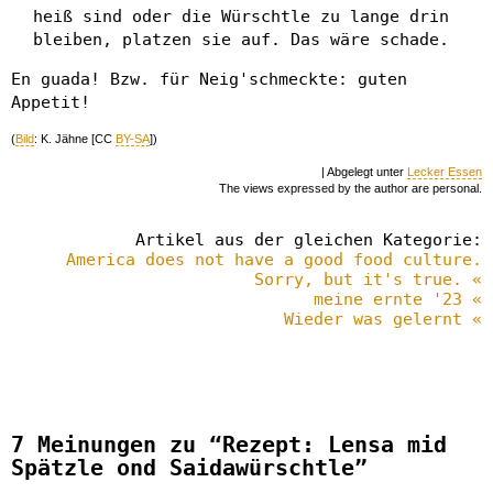
heiß sind oder die Würschtle zu lange drin
bleiben, platzen sie auf. Das wäre schade.
En guada! Bzw. für Neig'schmeckte: guten
Appetit!
(
Bild
: K. Jähne [CC
BY-SA
])
| Abgelegt unter
Lecker Essen
The views expressed by the author are personal.
Artikel aus der gleichen Kategorie:
America does not have a good food culture.
Sorry, but it's true. «
meine ernte '23 «
Wieder was gelernt «
7 Meinungen zu “Rezept: Lensa mid
Spätzle ond Saidawürschtle”