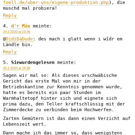
foell.de/uber-uns/eigene-produktion.php
), die
muschd mal probiera!
Reply
d'r Mäx
meinte:
24.2.2020 at 23:36
@
DidiDaDude
: des mach i glatt wenn i wîdr em
Ländle bin.
Reply
Siewurdengelesen
meinte:
25.2.2020 at 15:38
Sagen wir mal so: Als dieses urschwäbische
Gericht das erste Mal von mir in der
Betriebskantine zur Kenntnis genommen wurde,
hatte es bereits ein paar Stunden im
Warmhaltetopf hinter sich und eignete sich
prima dazu, den Teller kraftschlüssig mit der
Zimmerdecke zu verbinden beim Hochwerfen.
Zarten Gemütern ist das dann einen Verzicht auf
Lebenszeit wert.
Dann mache ich das immer so, dass wenigstens