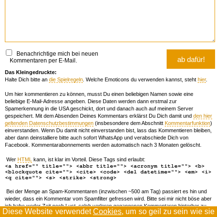
Benachrichtige mich bei neuen
Kommentaren per E-Mail.
Das Kleingedruckte:
Halte Dich bitte an
die Spielregeln
. Welche Emoticons du verwenden kannst, steht
hier
.
Um hier kommentieren zu können, musst Du einen beliebigen Namen sowie eine
beliebige E-Mail-Adresse angeben. Diese Daten werden dann erstmal zur
Spamerkennung in die USA geschickt, dort und danach auch auf meinem Server
gespeichert. Mit dem Absenden Deines Kommentars erklärst Du Dich damit und
den hier
geltenden Datenschutzbestimmungen
(insbesondere dem Abschnitt
Kommentarfunktion
)
einverstanden. Wenn Du damit nicht einverstanden bist, lass das Kommentieren bleiben,
aber dann deinstalliere bitte auch sofort WhatsApp und verabschiede Dich von
Facebook. Kommentarabonnements werden automatisch nach 3 Monaten gelöscht.
Wer
HTML
kann, ist klar im Vorteil. Diese Tags sind erlaubt:
<a href="" title=""> <abbr title=""> <acronym title=""> <b>
<blockquote cite=""> <cite> <code> <del datetime=""> <em> <i>
<q cite=""> <s> <strike> <strong>
Bei der Menge an Spam-Kommentaren (inzwischen ~500 am Tag) passiert es hin und
wieder, dass ein Kommentar vom Spamfilter gefressen wird. Bitte sei mir nicht böse aber
ich habe weder Zeit noch Lust, solch verloren gegangenen Kommentaren hinterher zu
Diese Website verwendet
Cookies
, um so geil zu sein wie sie
forschen. Wenn das öfters passiert, schreib' mir 'ne Mail damit ich dich whitelisten kann.