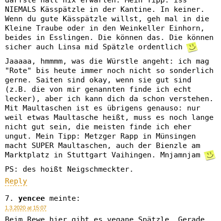
darfste halt nix erwarten. Mein Tipp: iss
NIEMALS Kässpätzle in der Kantine. In keiner.
Wenn du gute Kässpätzle willst, geh mal in die
Kleine Traube oder in den Weinkeller Einhorn,
beides in Esslingen. Die können das. Die können
sicher auch Linsa mid Spätzle ordentlich
Jaaaaa, hmmmm, was die Würstle angeht: ich mag
"Rote" bis heute immer noch nicht so sonderlich
gerne. Saiten sind okay, wenn sie gut sind
(z.B. die von mir genannten finde ich echt
lecker), aber ich kann dich da schon verstehen.
Mit Maultaschen ist es übrigens genauso: nur
weil etwas Maultasche heißt, muss es noch lange
nicht gut sein, die meisten finde ich eher
ungut. Mein Tipp: Metzger Rapp in Münsingen
macht SUPER Maultaschen, auch der Bienzle am
Marktplatz in Stuttgart Vaihingen. Mnjamnjam
PS: des hoißt Neigschmeckter.
Reply
yencee
meinte:
1.3.2020 at 15:07
Beim Rewe hier gibt es vegane Spätzle. Gerade