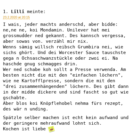
Lilli
meinte:
23.2.2020 at 20:15
I wais, jeder machts anderschd, aber bidde:
ne,ne ne, koi Mondamin. Unilever hat mei
grossmudder ned gekannt. Des kannsch vergessa,
aber sowas von. verzähl mir nix.
Wenns sämig willsch reibsch Grumbira nei, wie
sichs ghört. Und dei Worcester Sauce tauschste
gega n Ochsaschwanzstückle oder zwoi ei. Na
haschde gnug schmagges drin.
Wer ned schabe koh sollt a Presse verwenda. Am
besten nicht die mit den "einfachen löchern",
wie ne Kartofflpresse, sondern die mit den
"drei zusammenhängenden" löchern. Des gibt dann
in der midde dickere und sind fascht so gut wie
gschabte.
Aber blos koi Knöpflehobel nehma fürs rezept,
des wär n unding.
Spätzle selber machen ist echt kein aufwand und
der geringere mehraufwand lohnt sich.
Kochen ist liebe