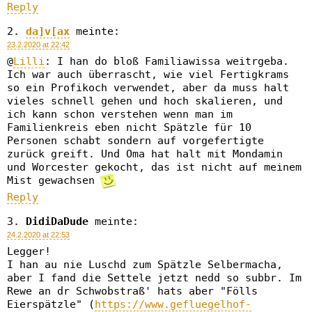
Reply
da]v[ax
meinte:
23.2.2020 at 22:42
@
Lilli
: I han do bloß Familiawissa weitrgeba.
Ich war auch überrascht, wie viel Fertigkrams
so ein Profikoch verwendet, aber da muss halt
vieles schnell gehen und hoch skalieren, und
ich kann schon verstehen wenn man im
Familienkreis eben nicht Spätzle für 10
Personen schabt sondern auf vorgefertigte
zurück greift. Und Oma hat halt mit Mondamin
und Worcester gekocht, das ist nicht auf meinem
Mist gewachsen
Reply
DidiDaDude
meinte:
24.2.2020 at 22:53
Legger!
I han au nie Luschd zum Spätzle Selbermacha,
aber I fand die Settele jetzt nedd so subbr. Im
Rewe an dr Schwobstraß' hats aber "Fölls
Eierspätzle" (
https://www.gefluegelhof-