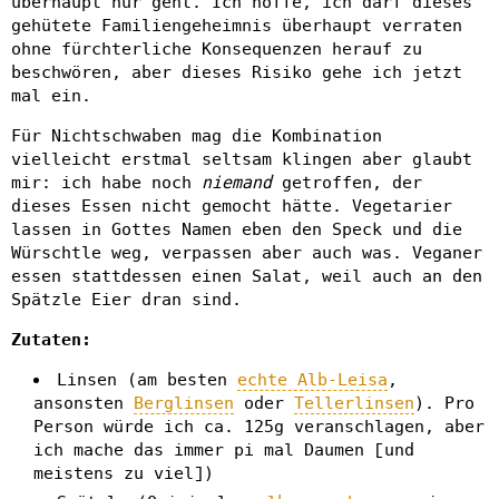
überhaupt nur geht. Ich hoffe, ich darf dieses
gehütete Familiengeheimnis überhaupt verraten
ohne fürchterliche Konsequenzen herauf zu
beschwören, aber dieses Risiko gehe ich jetzt
mal ein.
Für Nichtschwaben mag die Kombination
vielleicht erstmal seltsam klingen aber glaubt
mir: ich habe noch
niemand
getroffen, der
dieses Essen nicht gemocht hätte. Vegetarier
lassen in Gottes Namen eben den Speck und die
Würschtle weg, verpassen aber auch was. Veganer
essen stattdessen einen Salat, weil auch an den
Spätzle Eier dran sind.
Zutaten:
Linsen (am besten
echte Alb-Leisa
,
ansonsten
Berglinsen
oder
Tellerlinsen
). Pro
Person würde ich ca. 125g veranschlagen, aber
ich mache das immer pi mal Daumen [und
meistens zu viel])