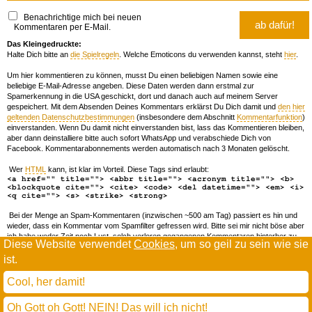
Benachrichtige mich bei neuen
Kommentaren per E-Mail.
Das Kleingedruckte:
Halte Dich bitte an
die Spielregeln
. Welche Emoticons du verwenden kannst, steht
hier
.
Um hier kommentieren zu können, musst Du einen beliebigen Namen sowie eine
beliebige E-Mail-Adresse angeben. Diese Daten werden dann erstmal zur
Spamerkennung in die USA geschickt, dort und danach auch auf meinem Server
gespeichert. Mit dem Absenden Deines Kommentars erklärst Du Dich damit und
den hier
geltenden Datenschutzbestimmungen
(insbesondere dem Abschnitt
Kommentarfunktion
)
einverstanden. Wenn Du damit nicht einverstanden bist, lass das Kommentieren bleiben,
aber dann deinstalliere bitte auch sofort WhatsApp und verabschiede Dich von
Facebook. Kommentarabonnements werden automatisch nach 3 Monaten gelöscht.
Wer
HTML
kann, ist klar im Vorteil. Diese Tags sind erlaubt:
<a href="" title=""> <abbr title=""> <acronym title=""> <b>
<blockquote cite=""> <cite> <code> <del datetime=""> <em> <i>
<q cite=""> <s> <strike> <strong>
Bei der Menge an Spam-Kommentaren (inzwischen ~500 am Tag) passiert es hin und
wieder, dass ein Kommentar vom Spamfilter gefressen wird. Bitte sei mir nicht böse aber
ich habe weder Zeit noch Lust, solch verloren gegangenen Kommentaren hinterher zu
Diese Website verwendet
Cookies
, um so geil zu sein wie sie
forschen. Wenn das öfters passiert, schreib' mir 'ne Mail damit ich dich whitelisten kann.
ist.
Willkommen in der Scrollwüste
todamax rennt auf
wordpress
Cool, her damit!
und schreibt in
dejavu mono book
(mit minimalen anpassungen in oberlängen und kerning)
Oh Gott oh Gott! NEIN! Das will ich nicht!
* daMax
entgendert nach Hermes Phettberg
.