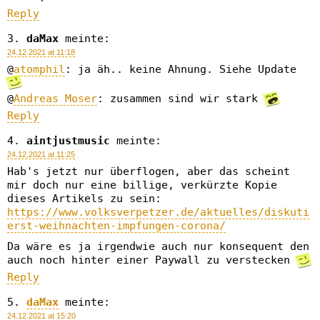
Reply
daMax
meinte:
24.12.2021 at 11:18
@
atomphil
: ja äh.. keine Ahnung. Siehe Update
@
Andreas Moser
: zusammen sind wir stark
Reply
aintjustmusic
meinte:
24.12.2021 at 11:25
Hab's jetzt nur überflogen, aber das scheint
mir doch nur eine billige, verkürzte Kopie
dieses Artikels zu sein:
https://www.volksverpetzer.de/aktuelles/diskuti
erst-weihnachten-impfungen-corona/
Da wäre es ja irgendwie auch nur konsequent den
auch noch hinter einer Paywall zu verstecken
Reply
daMax
meinte:
24.12.2021 at 15:20