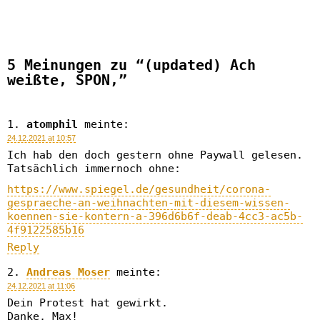
5 Meinungen zu “(updated) Ach
weißte, SPON,”
atomphil
meinte:
24.12.2021 at 10:57
Ich hab den doch gestern ohne Paywall gelesen.
Tatsächlich immernoch ohne:
https://www.spiegel.de/gesundheit/corona-
gespraeche-an-weihnachten-mit-diesem-wissen-
koennen-sie-kontern-a-396d6b6f-deab-4cc3-ac5b-
4f9122585b16
Reply
Andreas Moser
meinte:
24.12.2021 at 11:06
Dein Protest hat gewirkt.
Danke, Max!