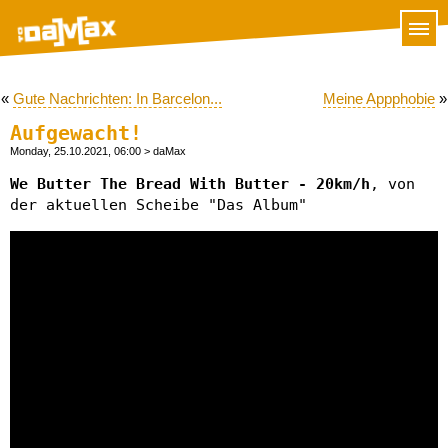
«
Gute Nachrichten: In Barcelon...
Meine Appphobie
»
Aufgewacht!
Monday, 25.10.2021, 06:00
> daMax
We Butter The Bread With Butter - 20km/h
, von
der aktuellen Scheibe "Das Album"