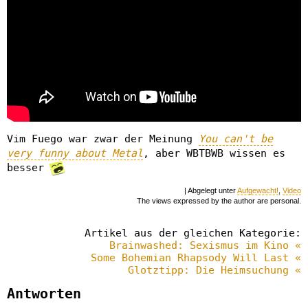
Vim Fuego war zwar der Meinung
You can't be
very funny about Metal
, aber WBTBWB wissen es
besser
| Abgelegt unter
Aufgewacht!
,
Video
The views expressed by the author are personal.
Artikel aus der gleichen Kategorie:
Brainwashed: Sexismus im Kino «
Some Bohemian Rhapsody Will Last «
Glotztipp: Die Heimsuchung «
Antworten