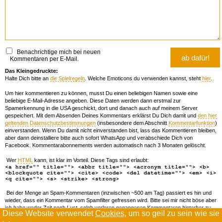
Benachrichtige mich bei neuen
Kommentaren per E-Mail.
Das Kleingedruckte:
Halte Dich bitte an
die Spielregeln
. Welche Emoticons du verwenden kannst, steht
hier
.
Um hier kommentieren zu können, musst Du einen beliebigen Namen sowie eine
beliebige E-Mail-Adresse angeben. Diese Daten werden dann erstmal zur
Spamerkennung in die USA geschickt, dort und danach auch auf meinem Server
gespeichert. Mit dem Absenden Deines Kommentars erklärst Du Dich damit und
den hier
geltenden Datenschutzbestimmungen
(insbesondere dem Abschnitt
Kommentarfunktion
)
einverstanden. Wenn Du damit nicht einverstanden bist, lass das Kommentieren bleiben,
aber dann deinstalliere bitte auch sofort WhatsApp und verabschiede Dich von
Facebook. Kommentarabonnements werden automatisch nach 3 Monaten gelöscht.
Wer
HTML
kann, ist klar im Vorteil. Diese Tags sind erlaubt:
<a href="" title=""> <abbr title=""> <acronym title=""> <b>
<blockquote cite=""> <cite> <code> <del datetime=""> <em> <i>
<q cite=""> <s> <strike> <strong>
Bei der Menge an Spam-Kommentaren (inzwischen ~500 am Tag) passiert es hin und
wieder, dass ein Kommentar vom Spamfilter gefressen wird. Bitte sei mir nicht böse aber
ich habe weder Zeit noch Lust, solch verloren gegangenen Kommentaren hinterher zu
Diese Website verwendet
Cookies
, um so geil zu sein wie sie
forschen. Wenn das öfters passiert, schreib' mir 'ne Mail damit ich dich whitelisten kann.