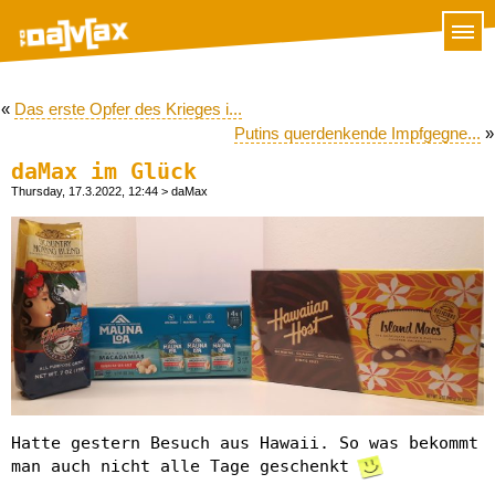
«
Das erste Opfer des Krieges i...
Putins querdenkende Impfgegne...
»
daMax im Glück
Thursday, 17.3.2022, 12:44
> daMax
Hatte gestern Besuch aus Hawaii. So was bekommt
man auch nicht alle Tage geschenkt