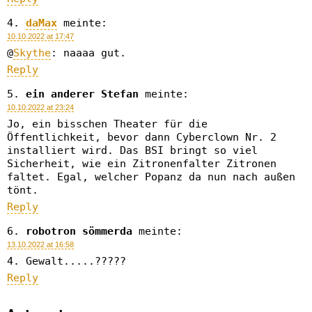
daMax
meinte:
10.10.2022 at 17:47
@
Skythe
: naaaa gut.
Reply
ein anderer Stefan
meinte:
10.10.2022 at 23:24
Jo, ein bisschen Theater für die
Öffentlichkeit, bevor dann Cyberclown Nr. 2
installiert wird. Das BSI bringt so viel
Sicherheit, wie ein Zitronenfalter Zitronen
faltet. Egal, welcher Popanz da nun nach außen
tönt.
Reply
robotron sömmerda
meinte:
13.10.2022 at 16:58
4. Gewalt.....?????
Reply