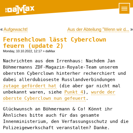
«
Aufgewacht!
Aus der Abteilung "Wenn wir d...
»
Fernsehclown lässt Cyberclown
feuern (update 2)
Monday, 10.10.2022, 12:17
> daMax
Nachrichten aus dem Irrenhaus: Nachdem Jan
Böhmermanns ZDF-Magazin-Royale-Team unserem
obersten Cyberclown hinterher recherchiert und
dabei allerdubioseste Russlandverbindungen
zutage gefördert hat
(die aber gar nicht mal
unbekannt waren, siehe
Punkt 4
),
wurde der
oberste Cyberclown nun gefeuert
.
Glückwunsch an Böhmermann & Co! Könnt ihr
Ähnliches bitte auch für das gesamte
Innenministerium, den Verfassungsschutz und die
Polizeigewerkschaft veranstalten? Danke.