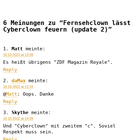
6 Meinungen zu “Fernsehclown lässt
Cyberclown feuern (update 2)”
Matt
meinte:
10.10.2022 at 13:09
Es heißt übrigens "ZDF Magazin Royale".
Reply
daMax
meinte:
10.10.2022 at 13:16
@
Matt
: Oops. Danke
Reply
Skythe
meinte:
10.10.2022 at 14:28
Und "Cyberclown" mit zweitem "c". Soviel
Respekt muss sein.
Reply