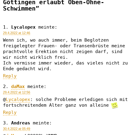
Göttingen erlaubt Oben-Ohne-
Schwimmen”
Lycalopex
meinte:
29.4.2022 at 12:46
Wenn ich, wo auch immer, beim Beglotzen
freigelegter Frauen- oder Transenbrüste meine
prachtvolle Erektion nicht zeigen darf, sind
wir nicht wirklich frei.
Ich vermisse immer wieder, das vieles nicht zu
Ende gedacht wird.
Reply
daMax
meinte:
29.4.2022 at 12:56
@
Lycalopex
: solche Probleme erledigen sich mit
fortschreitendem Alter ganz von alleine
Reply
Andreas
meinte:
30.4.2022 at 05:49