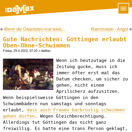
«
Wenn die Gitarristen mal wied...
Rammstein - Angst
»
Gute Nachrichten: Göttingen erlaubt
Oben-Ohne-Schwimmen
Friday, 29.4.2022, 07:20
> daMax
Wenn ich heutzutage in die
Zeitung gucke, muss ich
immer öfter erst mal das
Datum checken, um sicher zu
gehen, nicht einem
Aprilscherz aufzusitzen.
Wenn beispielsweise Göttingen in den
Schwimmbädern nun samstags und sonntags
erlaubt,
dass auch Frauen barbrüstig schwimmen
gehen dürfen
. Wegen Gleichberechtigung.
Allerdings tut Göttingen das nicht ganz
freiwillig. Es hatte eine trans Person geklagt,