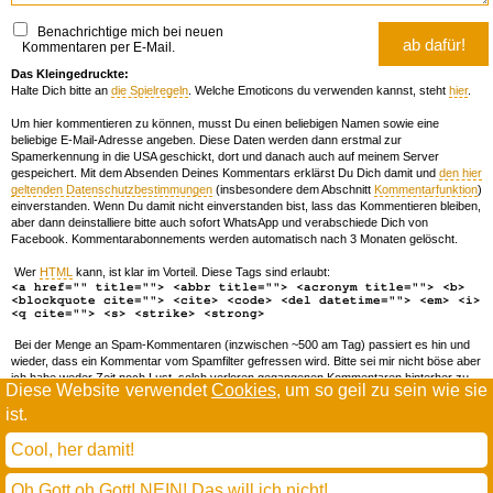
Benachrichtige mich bei neuen
Kommentaren per E-Mail.
Das Kleingedruckte:
Halte Dich bitte an
die Spielregeln
. Welche Emoticons du verwenden kannst, steht
hier
.
Um hier kommentieren zu können, musst Du einen beliebigen Namen sowie eine
beliebige E-Mail-Adresse angeben. Diese Daten werden dann erstmal zur
Spamerkennung in die USA geschickt, dort und danach auch auf meinem Server
gespeichert. Mit dem Absenden Deines Kommentars erklärst Du Dich damit und
den hier
geltenden Datenschutzbestimmungen
(insbesondere dem Abschnitt
Kommentarfunktion
)
einverstanden. Wenn Du damit nicht einverstanden bist, lass das Kommentieren bleiben,
aber dann deinstalliere bitte auch sofort WhatsApp und verabschiede Dich von
Facebook. Kommentarabonnements werden automatisch nach 3 Monaten gelöscht.
Wer
HTML
kann, ist klar im Vorteil. Diese Tags sind erlaubt:
<a href="" title=""> <abbr title=""> <acronym title=""> <b>
<blockquote cite=""> <cite> <code> <del datetime=""> <em> <i>
<q cite=""> <s> <strike> <strong>
Bei der Menge an Spam-Kommentaren (inzwischen ~500 am Tag) passiert es hin und
wieder, dass ein Kommentar vom Spamfilter gefressen wird. Bitte sei mir nicht böse aber
ich habe weder Zeit noch Lust, solch verloren gegangenen Kommentaren hinterher zu
Diese Website verwendet
Cookies
, um so geil zu sein wie sie
forschen. Wenn das öfters passiert, schreib' mir 'ne Mail damit ich dich whitelisten kann.
ist.
Willkommen in der Scrollwüste
todamax rennt auf
wordpress
Cool, her damit!
und schreibt in
dejavu mono book
(mit minimalen anpassungen in oberlängen und kerning)
Oh Gott oh Gott! NEIN! Das will ich nicht!