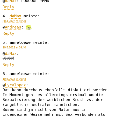
@
daMax
: LOOOOOL YMMD
Reply
daMax
meinte:
30.4.2022 at 10:20
@
Andreas
:
Reply
anneloewe
meinte:
10.5.2022 at 09:40
@
daMax
:
🤣🤣🤣
Reply
anneloewe
meinte:
10.5.2022 at 09:48
@
Lycalopex
:
Das kann durchaus ebenfalls diskutiert werden.
Im Moment geht es allerdings erstmal um die
Sexualisierung der weiblichen Brust vs. der
(angeblich) neutralen männlichen.
Busen sind ja nicht von Natur aus in
irgendeiner Weise mehr mit Sex verbunden als