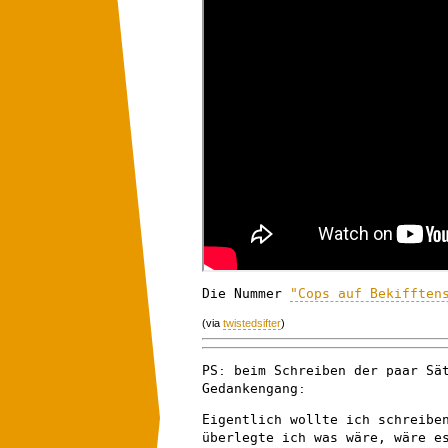
Die Nummer
"Cops auf Bekifften
(via
twistedsifter
)
PS: beim Schreiben der paar Sä
Gedankengang:
Eigentlich wollte ich schreibe
überlegte ich was wäre, wäre e