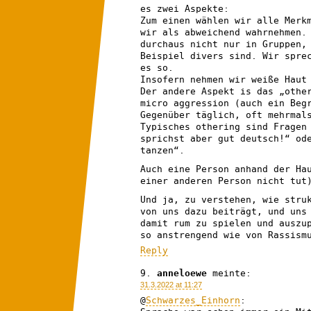
es zwei Aspekte:
Zum einen wählen wir alle Merk
wir als abweichend wahrnehmen.
durchaus nicht nur in Gruppen,
Beispiel divers sind. Wir spre
es so.
Insofern nehmen wir weiße Haut
Der andere Aspekt is das „othe
micro aggression (auch ein Beg
Gegenüber täglich, oft mehrmal
Typisches othering sind Fragen
sprichst aber gut deutsch!“ od
tanzen“.
Auch eine Person anhand der Ha
einer anderen Person nicht tut
Und ja, zu verstehen, wie stru
von uns dazu beiträgt, und uns
damit rum zu spielen und auszu
so anstrengend wie von Rassism
Reply
anneloewe
meinte:
31.3.2022 at 11:27
@
Schwarzes_Einhorn
: