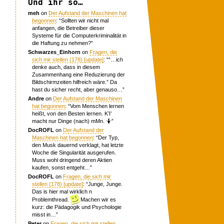
Und ihr so…
meh
on
Der Aufstand der Maschinen hat
begonnen
: “
Sollten wir nicht mal
anfangen, die Betreiber dieser
Systeme für die Computerkriminalität in
die Haftung zu nehmen?
”
Schwarzes_Einhorn
on
Fragen, die
sich mir stellen (178) [update]
: “
“…ich
denke auch, dass in diesem
Zusammenhang eine Reduzierung der
Bildschirmzeiten hilfreich wäre.” Da
hast du sicher recht, aber genauso…
”
Andre
on
Der Aufstand der Maschinen
hat begonnen
: “
Vom Menschen lernen
heißt, von den Besten lernen. K’I’
macht nur Dinge (nach) mMn. 🤷
”
DocROFL
on
Der Aufstand der
Maschinen hat begonnen
: “
Der Typ,
den Musk dauernd verklagt, hat letzte
Woche die Singularität ausgerufen.
Muss wohl dringend deren Aktien
kaufen, sonst entgeht…
”
DocROFL
on
Fragen, die sich mir
stellen (178) [update]
: “
Junge, Junge.
Das is hier mal wirklich n
Problemthread.
Machen wir es
kurz: die Pädagogik und Psychologie
misst in…
”
Peter
on
Fragen, die sich mir stellen