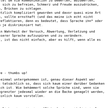
ttel um via Kommunikation zu bewerten, abzuwerten,
, sich zu befreien, Schmerz und Freude auszudrücken,
n, Brücken zu schlagen.
ötzlich kompliziert geworden und davor quasi eine Art
n, sollte ernsthaft (und das meine ich echt nicht
reflektieren, denn es bedeutet, dass Sprache ihn* oder
m je diskriminiert hat.
in Wahrheit der Versuch, Abwertung, Verletzung und
nserer Sprache aufzuspüren und zu verändern.
t, ist das nicht einfach, aber es hilft, wenn alle es
re - thumbs up!
 einmal untergekommen ist, genau dieser Aspekt war
s tatsächlich so, dass sich kaum einer darüber Gedanken
ich ist. Wie behämmert solche Sprüche sind, wenn sie
egrenzter jedesmal wieder an die Backe genagelt werden,
einlich kaum vorstellen.