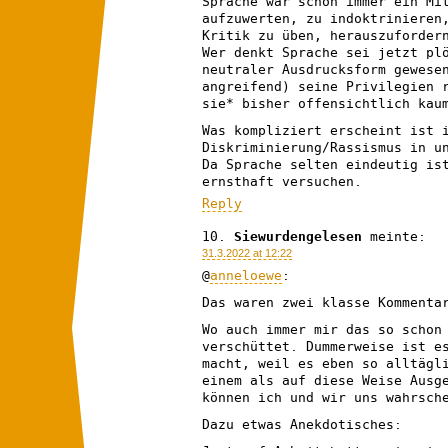
Sprache war schon immer ein Mi
aufzuwerten, zu indoktrinieren
Kritik zu üben, herauszuforder
Wer denkt Sprache sei jetzt pl
neutraler Ausdrucksform gewese
angreifend) seine Privilegien 
sie* bisher offensichtlich kau
Was kompliziert erscheint ist 
Diskriminierung/Rassismus in u
Da Sprache selten eindeutig is
ernsthaft versuchen.
Reply
Siewurdengelesen
meinte:
31.3.2022 at 12:22
@
anneloewe
:
Das waren zwei klasse Kommenta
Wo auch immer mir das so schon
verschüttet. Dummerweise ist e
macht, weil es eben so alltägl
einem als auf diese Weise Ausg
können ich und wir uns wahrsch
Dazu etwas Anekdotisches: