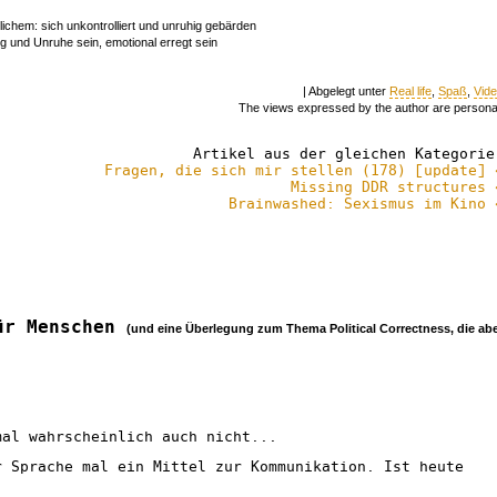
ichem: sich unkontrolliert und unruhig gebärden
g und Unruhe sein, emotional erregt sein
| Abgelegt unter
Real life
,
Spaß
,
Vid
The views expressed by the author are persona
Artikel aus der gleichen Kategorie
Fragen, die sich mir stellen (178) [update] 
Missing DDR structures 
Brainwashed: Sexismus im Kino 
für Menschen
(und eine Überlegung zum Thema Political Correctness, die ab
mal wahrscheinlich auch nicht...
r Sprache mal ein Mittel zur Kommunikation. Ist heute