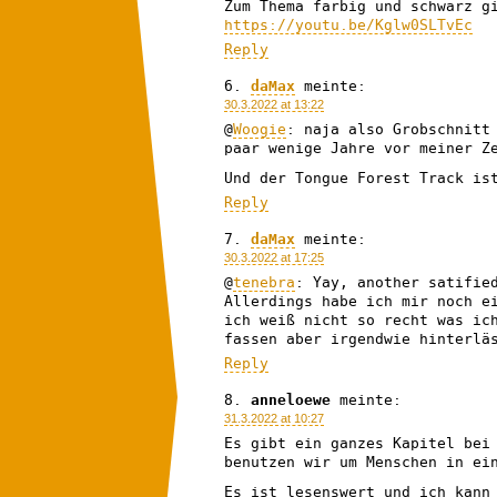
Zum Thema farbig und schwarz g
https://youtu.be/Kglw0SLTvEc
Reply
daMax
meinte:
30.3.2022 at 13:22
@
Woogie
: naja also Grobschnitt
paar wenige Jahre vor meiner 
Und der Tongue Forest Track is
Reply
daMax
meinte:
30.3.2022 at 17:25
@
tenebra
: Yay, another satifie
Allerdings habe ich mir noch e
ich weiß nicht so recht was ic
fassen aber irgendwie hinterlä
Reply
anneloewe
meinte:
31.3.2022 at 10:27
Es gibt ein ganzes Kapitel bei
benutzen wir um Menschen in ei
Es ist lesenswert und ich kann