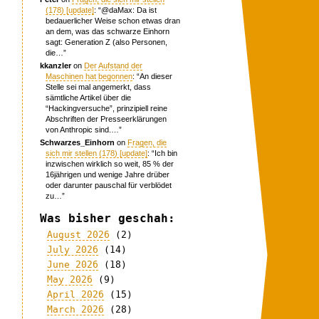
(178) [update]
: “
@daMax: Da ist
bedauerlicher Weise schon etwas dran
an dem, was das schwarze Einhorn
sagt: Generation Z (also Personen,
die…
”
kkanzler
on
Der Aufstand der
Maschinen hat begonnen
: “
An dieser
Stelle sei mal angemerkt, dass
sämtliche Artikel über die
“Hackingversuche”, prinzipiell reine
Abschriften der Presseerklärungen
von Anthropic sind.…
”
Schwarzes_Einhorn
on
Fragen, die
sich mir stellen (178) [update]
: “
Ich bin
inzwischen wirklich so weit, 85 % der
16jährigen und wenige Jahre drüber
oder darunter pauschal für verblödet
zu…
”
Was bisher geschah:
.
August 2026
(2)
July 2026
(14)
June 2026
(18)
May 2026
(9)
April 2026
(15)
March 2026
(28)