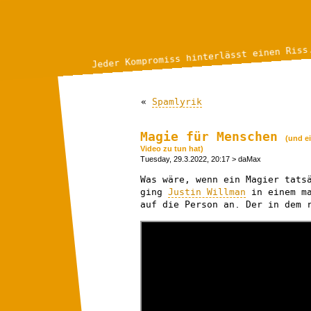
Jeder Kompromiss hinterlässt einen Riss
«
Spamlyrik
Magie für Menschen
(und e
Video zu tun hat)
Tuesday, 29.3.2022, 20:17
> daMax
Was wäre, wenn ein Magier tats
ging
Justin Willman
in einem ma
auf die Person an. Der in dem 