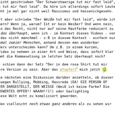
nicht geschrieben "Der Schwarzhaarige tut mir fast leid"
e tut mir fast leid". Da höre ich allerdings sofort Leut
eht ja mal gar nicht weil Rassismus und hassenichgesehn.
zt aber schriebe "Der
Weiße
tut mir fast leid", würde ic
ern? Wenn ja, warum? Ist er kein Weißer? Und wenn nein,
so das Recht, nicht nur auf seine Hautfarbe reduziert zu
 das überhaupt
, wenn ich - im Kontext dieses Videos - vo
 das nicht
manchmal
- z.B in diesem Kontext - einfach nu
kmal zweier Menschen
, anhand dessen man wunderbar
derx unterscheiden kann? Um z.B. in einem kurzen,
Video zu nehmen in einer Art und Weise, dass
sofort
klar
mmt die Kommasetzung im letzten Satz überhaupt noch?
t schien dann der Satz "Der in dem rosa Shirt tut mir
*
ere Version zu sein. Aber das
pfupfert
mich jetzt
ie nächsten eine Diskussion darüber anzetteln, ob dieser
 wegen Bullying, Mobbing, Hassrede (DA! DIE PERSON OF
TER DARGESTELLT, DER WEISSE (Weiß ist keine Farbe? Die
NSWERTES OPFER!! WAAAH!!1!) oder Gaslighting
iese Welt echt zu kompliziert geworden.
deo vielleicht
noch etwas ganz anderes
als zu sehen wir