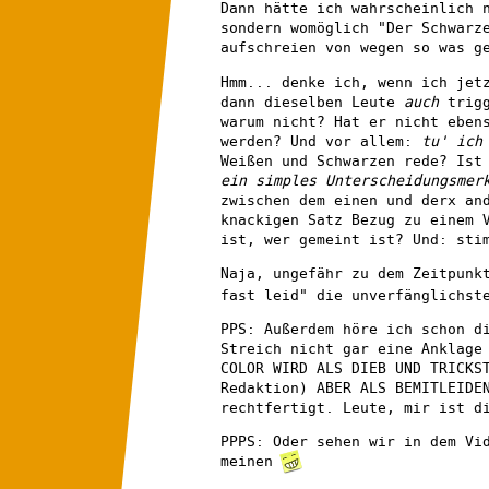
Dann hätte ich wahrscheinlich 
sondern womöglich "Der Schwarz
aufschreien von wegen so was g
Hmm... denke ich, wenn ich jet
dann dieselben Leute
auch
trigg
warum nicht? Hat er nicht eben
werden? Und vor allem:
tu' ich
Weißen und Schwarzen rede? Ist
ein simples Unterscheidungsmer
zwischen dem einen und derx an
knackigen Satz Bezug zu einem 
ist, wer gemeint ist? Und: sti
Naja, ungefähr zu dem Zeitpunk
fast leid" die unverfänglichst
PPS: Außerdem höre ich schon d
Streich nicht gar eine Anklage
COLOR WIRD ALS DIEB UND TRICKS
Redaktion) ABER ALS BEMITLEIDE
rechtfertigt. Leute, mir ist d
PPPS: Oder sehen wir in dem Vi
meinen