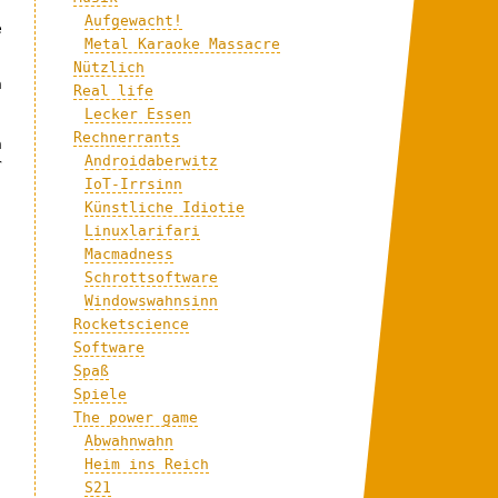
,
Aufgewacht!
e
Metal Karaoke Massacre
Nützlich
h
Real life
Lecker Essen
Rechnerrants
n
Androidaberwitz
r
IoT-Irrsinn
Künstliche Idiotie
Linuxlarifari
Macmadness
Schrottsoftware
Windowswahnsinn
Rocketscience
Software
Spaß
Spiele
The power game
Abwahnwahn
Heim ins Reich
S21