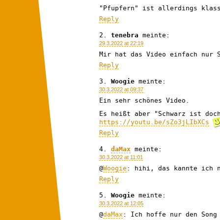
"Pfupfern" ist allerdings klas
Reply
tenebra
meinte:
29.3.2022 at 22:19
Mir hat das Video einfach nur 
Reply
Woogie
meinte:
30.3.2022 at 09:37
Ein sehr schönes Video.
Es heißt aber "Schwarz ist doc
https://youtu.be/sZo3jLIbXCs
Reply
daMax
meinte:
30.3.2022 at 11:01
@
Woogie
: hihi, das kannte ich 
Reply
Woogie
meinte:
30.3.2022 at 12:05
@
daMax
: Ich hoffe nur den Song