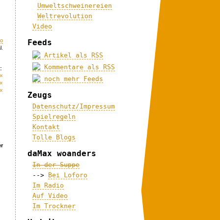
Umweltschweinereien
Weltrevolution
Video
eo
Feeds
l.
Artikel als RSS
Kommentare als RSS
:
«
noch mehr Feeds
«
«
Zeugs
Datenschutz/Impressum
Spielregeln
Kontakt
Tolle Blogs
er
daMax woanders
In der Suppe
-->
Bei Loforo
Im Radio
Auf Video
Im Trockner