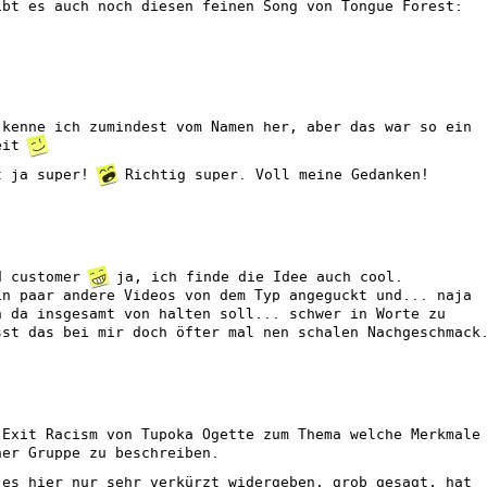
ibt es auch noch diesen feinen Song von Tongue Forest:
 kenne ich zumindest vom Namen her, aber das war so ein
Zeit
t ja super!
Richtig super. Voll meine Gedanken!
d customer
ja, ich finde die Idee auch cool.
in paar andere Videos von dem Typ angeguckt und... naja
h da insgesamt von halten soll... schwer in Worte zu
sst das bei mir doch öfter mal nen schalen Nachgeschmack
 Exit Racism von Tupoka Ogette zum Thema welche Merkmale
ner Gruppe zu beschreiben.
 es hier nur sehr verkürzt widergeben, grob gesagt, hat