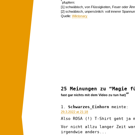
*
pfupfern:
[1] schwäbisch, von Flüssigkeiten, Feuer oder Ähnl
[2] schwäbisch, unpersönlich: voll innerer Spannun
Quelle:
Wiktionary
25 Meinungen zu “Magie 
”
fast gar nichts mit dem Video zu tun hat)
Schwarzes_Einhorn
meinte:
29.3.2022 at 21:18
Also ROSA (!) T-Shirt geht ja 
Vor nicht allzu langer Zeit wa
irgendwie anders...