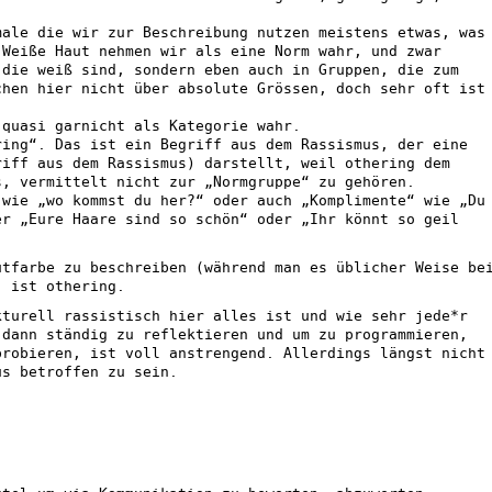
male die wir zur Beschreibung nutzen meistens etwas, was
 Weiße Haut nehmen wir als eine Norm wahr, und zwar
 die weiß sind, sondern eben auch in Gruppen, die zum
chen hier nicht über absolute Grössen, doch sehr oft ist
 quasi garnicht als Kategorie wahr.
ring“. Das ist ein Begriff aus dem Rassismus, der eine
riff aus dem Rassismus) darstellt, weil othering dem
s, vermittelt nicht zur „Normgruppe“ zu gehören.
 wie „wo kommst du her?“ oder auch „Komplimente“ wie „Du
er „Eure Haare sind so schön“ oder „Ihr könnt so geil
utfarbe zu beschreiben (während man es üblicher Weise be
) ist othering.
kturell rassistisch hier alles ist und wie sehr jede*r
 dann ständig zu reflektieren und um zu programmieren,
probieren, ist voll anstrengend. Allerdings längst nicht
us betroffen zu sein.