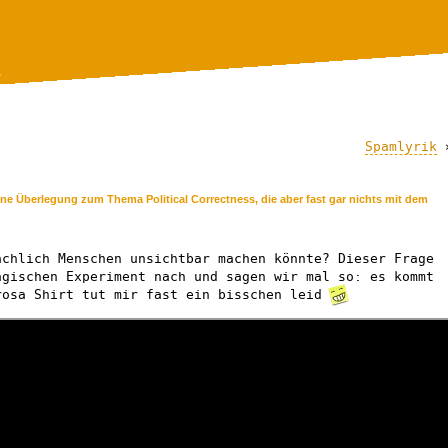
.
Spamlyrik
ine Überlegung zum Thema Political Correctness, die aber fast gar nichts mit dem
ächlich Menschen unsichtbar machen könnte? Dieser Frage
gischen Experiment nach und sagen wir mal so: es kommt
rosa Shirt tut mir fast ein bisschen leid