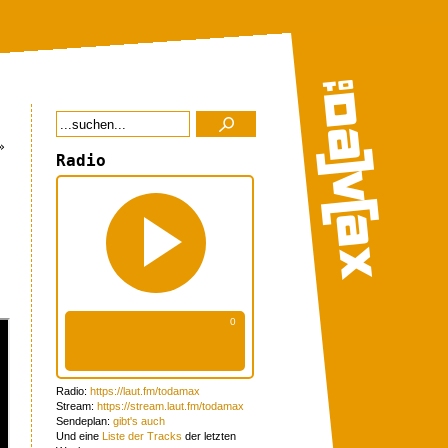
»
Radio
Radio:
https://laut.fm/todamax
Stream:
https://stream.laut.fm/todamax
Sendeplan:
gibt's auch
Und eine
Liste der Tracks
der letzten