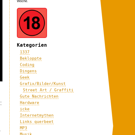
Woche.
Kategorien
1337
Bekloppte
Coding
Dingens
Geek
Grafix/Bilder/Kunst
Street Art / Graffiti
Gute Nachrichten
Hardware
icke
Internetmythen
Links querbeet
MP3
?
Musik