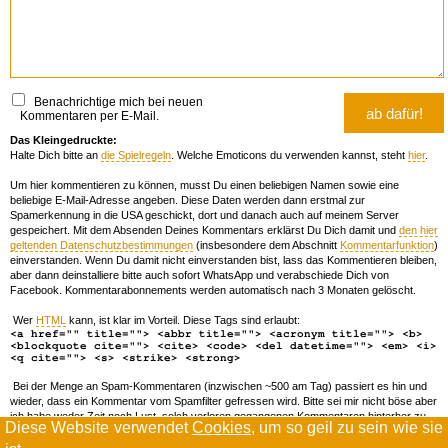
Benachrichtige mich bei neuen
Kommentaren per E-Mail.
Das Kleingedruckte:
Halte Dich bitte an
die Spielregeln
. Welche Emoticons du verwenden kannst, steht
hier
.
Um hier kommentieren zu können, musst Du einen beliebigen Namen sowie eine
beliebige E-Mail-Adresse angeben. Diese Daten werden dann erstmal zur
Spamerkennung in die USA geschickt, dort und danach auch auf meinem Server
gespeichert. Mit dem Absenden Deines Kommentars erklärst Du Dich damit und
den hier
geltenden Datenschutzbestimmungen
(insbesondere dem Abschnitt
Kommentarfunktion
)
einverstanden. Wenn Du damit nicht einverstanden bist, lass das Kommentieren bleiben,
aber dann deinstalliere bitte auch sofort WhatsApp und verabschiede Dich von
Facebook. Kommentarabonnements werden automatisch nach 3 Monaten gelöscht.
Wer
HTML
kann, ist klar im Vorteil. Diese Tags sind erlaubt:
<a href="" title=""> <abbr title=""> <acronym title=""> <b>
<blockquote cite=""> <cite> <code> <del datetime=""> <em> <i>
<q cite=""> <s> <strike> <strong>
Bei der Menge an Spam-Kommentaren (inzwischen ~500 am Tag) passiert es hin und
wieder, dass ein Kommentar vom Spamfilter gefressen wird. Bitte sei mir nicht böse aber
ich habe weder Zeit noch Lust, solch verloren gegangenen Kommentaren hinterher zu
Diese Website verwendet
Cookies
, um so geil zu sein wie sie
forschen. Wenn das öfters passiert, schreib' mir 'ne Mail damit ich dich whitelisten kann.