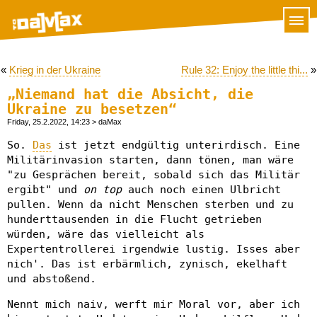
«
Krieg in der Ukraine
Rule 32: Enjoy the little thi...
»
„Niemand hat die Absicht, die
Ukraine zu besetzen“
Friday, 25.2.2022, 14:23
> daMax
So.
Das
ist jetzt endgültig unterirdisch. Eine
Militärinvasion starten, dann tönen, man wäre
"zu Gesprächen bereit, sobald sich das Militär
ergibt" und
on top
auch noch einen Ulbricht
pullen. Wenn da nicht Menschen sterben und zu
hunderttausenden in die Flucht getrieben
würden, wäre das vielleicht als
Expertentrollerei irgendwie lustig. Isses aber
nich'. Das ist erbärmlich, zynisch, ekelhaft
und abstoßend.
Nennt mich naiv, werft mir Moral vor, aber ich