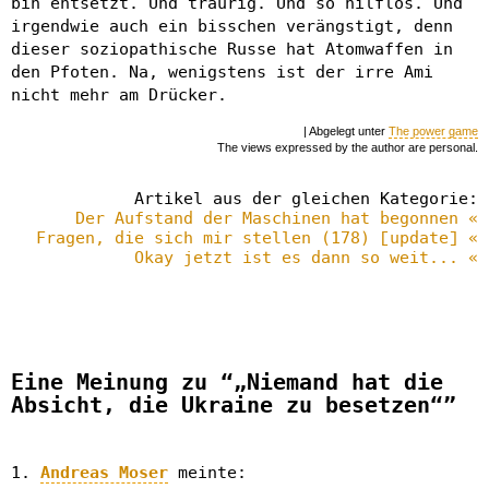
bin entsetzt. Und traurig. Und so hilflos. Und
irgendwie auch ein bisschen verängstigt, denn
dieser soziopathische Russe hat Atomwaffen in
den Pfoten. Na, wenigstens ist der irre Ami
nicht mehr am Drücker.
| Abgelegt unter
The power game
The views expressed by the author are personal.
Artikel aus der gleichen Kategorie:
Der Aufstand der Maschinen hat begonnen «
Fragen, die sich mir stellen (178) [update] «
Okay jetzt ist es dann so weit... «
Eine Meinung zu “„Niemand hat die
Absicht, die Ukraine zu besetzen“”
Andreas Moser
meinte: