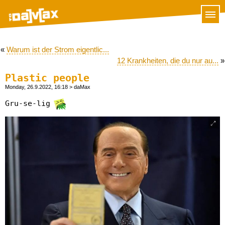
«
Warum ist der Strom eigentlic...
12 Krankheiten, die du nur au...
»
Plastic people
Monday, 26.9.2022, 16:18
> daMax
Gru-se-lig