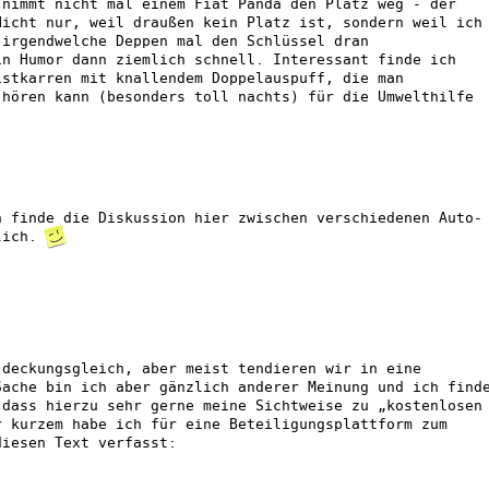
 nimmt nicht mal einem Fiat Panda den Platz weg - der
Nicht nur, weil draußen kein Platz ist, sondern weil ich
 irgendwelche Deppen mal den Schlüssel dran
in Humor dann ziemlich schnell. Interessant finde ich
istkarren mit knallendem Doppelauspuff, die man
 hören kann (besonders toll nachts) für die Umwelthilfe
h finde die Diskussion hier zwischen verschiedenen Auto-
rlich.
 deckungsgleich, aber meist tendieren wir in eine
Sache bin ich aber gänzlich anderer Meinung und ich find
 dass hierzu sehr gerne meine Sichtweise zu „kostenlosen
r kurzem habe ich für eine Beteiligungsplattform zum
diesen Text verfasst: