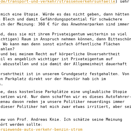
/de/transport-und-verkehr/strassenverkehrsunfaelle
) sehr
 mich eine Utopie. Würde es das nicht geben, dann hätten
s Blech und damit Gefährdungspotential für schwächere
ich der Meinung: 360 € für das Anwohnerparken sind immer
nd, dass sie mit ihrem Privateigentum weiterhin so viel
ichtigen) Raum in Anspruch nehmen können, dann Bitteschö
! Wo kann man denn sonst einfach öffentliche Flächen
zahlen?
 und bei meinem Recht auf körperliche Unversehrtheit
eil es angeblich wichtiger ist Privateigentum auf
n abzustellen und sie damit der Allgemeinheit dauerhaft
ersehrtheit ist in unserem Grundgesetz festgehalten. Von
en Parkplatz direkt vor der Haustür hab ich im
n…
he, dass kostenlose Parkplätze eine unglaubliche Utopie
tsetzen wird. Nur dann schaffen wir es dieses Autofahrer
genau davon reden ja unsere Politiker neuerdings immer
 dieser Politiker hat mich zwar etwas irritiert, aber se
iew von Prof. Andreas Knie. Ich schätze seine Meinung
hört werden sollte:
ergiewende-auto-verkehr-benzin-strom