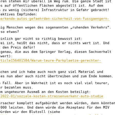
eren stehen mir überall im Weg rum. Die ganze Stadt ist
es auf öffentlichen Flächen abgestellt ist. Auf dem
h zu wenig (sichere) Infrastruktur in Gefahr gebracht!
jektives Empfinden:
parkende-autos-gefaehrden-sicherheit-von-fussgaengern-
ßig Menschen wegen des sogenannten „ruhenden Verkehrs“.
 so etwas?
einlich gar nicht so richtig bewusst ist:
rei ist, heißt das nicht, dass er nichts wert ist. Und
t den Preis dafür!
(genau, die aus dem Springer Verlag, diesen Sachverhalt
swert):
rticle156401584/Warum-teure-Parkplaetze-gerechter-
achen und ich habe auch noch ganz viel Material und
 es nun aber auch nicht übertreiben und zum Ende kommen.
n Fall. Aber in Wahrheit ist es noch viel viel teurer,
ür bezahlen muss.
em ungeheuren Ausmaß an den Kosten beteiligt:
/2022-01/soziale-kosten-strassenverkehr-auto-studie
ursacher komplett aufgebürdet werden würden, dann könnte
.000 leisten. Und dann würde die Akzeptanz für den MIV
würden wir den Blutzoll (siehe