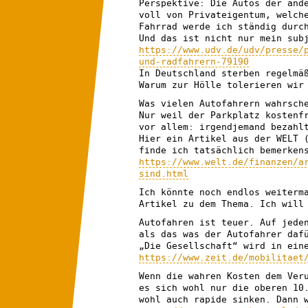
Perspektive: Die Autos der and
voll von Privateigentum, welch
Fahrrad werde ich ständig durc
Und das ist nicht nur mein sub
https://www.udv.de/udv/presse/
und-radfahrern-79190
In Deutschland sterben regelmä
Warum zur Hölle tolerieren wir
Was vielen Autofahrern wahrsch
Nur weil der Parkplatz kostenf
vor allem: irgendjemand bezahl
Hier ein Artikel aus der WELT 
finde ich tatsächlich bemerken
https://www.welt.de/finanzen/a
sind.html
Ich könnte noch endlos weiterm
Artikel zu dem Thema. Ich will
Autofahren ist teuer. Auf jede
als das was der Autofahrer daf
„Die Gesellschaft“ wird in ein
https://www.zeit.de/mobilitaet
Wenn die wahren Kosten dem Ver
es sich wohl nur die oberen 10
wohl auch rapide sinken. Dann 