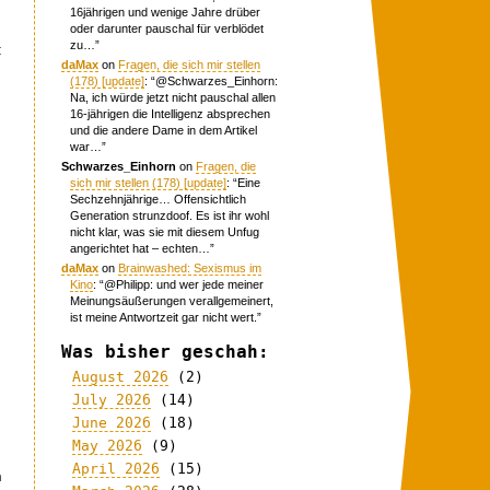
16jährigen und wenige Jahre drüber
oder darunter pauschal für verblödet
zu…
”
t
daMax
on
Fragen, die sich mir stellen
(178) [update]
: “
@Schwarzes_Einhorn:
Na, ich würde jetzt nicht pauschal allen
16-jährigen die Intelligenz absprechen
und die andere Dame in dem Artikel
war…
”
Schwarzes_Einhorn
on
Fragen, die
sich mir stellen (178) [update]
: “
Eine
Sechzehnjährige… Offensichtlich
Generation strunzdoof. Es ist ihr wohl
nicht klar, was sie mit diesem Unfug
angerichtet hat – echten…
”
daMax
on
Brainwashed: Sexismus im
Kino
: “
@Philipp: und wer jede meiner
Meinungsäußerungen verallgemeinert,
ist meine Antwortzeit gar nicht wert.
”
Was bisher geschah:
August 2026
(2)
July 2026
(14)
June 2026
(18)
May 2026
(9)
April 2026
(15)
n