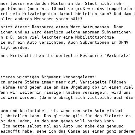
mmer teurer werdenden Mieten in der Stadt nicht mehr
ige Flächen (mehr als 10 mal so groß wie das Tempelhofer
frei sein Privateigentum darauf abstellen kann? Und dami
 allen anderen Menschen vorenthält?
chritt dieser Ressource einen Wert beizumessen. Dann
lichen und es wird deutlich welche enormen Subventionen
an z.B. auch viel leichter eine Mobilitätsprämie
die auf ein Auto verzichten. Auch Subventionen im ÖPNV
rtigt werden.
enes Preisschild an die wertvolle Ressource "Parkplatz"
eiteres wichtiges Argument kennengelernt:
ich unsere Städte immer mehr auf. Versiegelte Flächen
e Wärme (und geben sie an die Umgebung ab) in einem viel
Wenn wir weiterhin riesige Flächen versiegeln, wird uns
 zu warm werden. (dann erübrigt sich vielleicht auch die
quem und komfortabel ist, wenn man sein Auto einfach
i) abstellen kann. Das gleiche gilt für den Zielort: es
vor dem Laden, in den man gehen will parken kann.
. Ich hatte selbst mal ein Auto und habe das genauso
geschafft habe, sehe ich das Ganze aus einer ganz andere