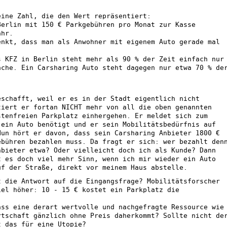
eine Zahl, die den Wert repräsentiert:
Berlin mit 150 € Parkgebühren pro Monat zur Kasse
ahr.
enkt, dass man als Anwohner mit eigenem Auto gerade mal
s KFZ in Berlin steht mehr als 90 % der Zeit einfach nur
äche. Ein Carsharing Auto steht dagegen nur etwa 70 % de
eschafft, weil er es in der Stadt eigentlich nicht
tiert er fortan NICHT mehr von all die oben genannten
stenfreien Parkplatz einhergehen. Er meldet sich zum
 ein Auto benötigt und er sein Mobilitätsbedürfnis auf
Nun hört er davon, dass sein Carsharing Anbieter 1800 €
ebühren bezahlen muss. Da fragt er sich: wer bezahlt den
nbieter etwa? Oder vielleicht doch ich als Kunde? Dann
t es doch viel mehr Sinn, wenn ich mir wieder ein Auto
uf der Straße, direkt vor meinem Haus abstelle.
t die Antwort auf die Eingangsfrage? Mobilitätsforscher
iel höher: 10 - 15 € kostet ein Parkplatz die
ass eine derart wertvolle und nachgefragte Ressource wie
rtschaft gänzlich ohne Preis daherkommt? Sollte nicht de
t das für eine Utopie?