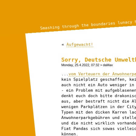
Smashing through the boundaries lunacy 
«
Aufgewacht!
Sorry, Deutsche Umwelt
Monday, 25.4.2022, 07:32
> daMax
...
vom Verteuern der Anwohnerp
kein Spielplatz geschaffen, ke
auch nicht ein Auto weniger in
- ein Problem mit aufgeblasene
denkt euch doch bitte drakonis
aus, aber bestraft nicht die A
wenigen Parkplätzen in der Cit
Typen mit den dicken Karren la
Anwohnerparkgebühren und stell
und die nicht wirklich vorhand
Fiat Pandas sich sowas viellei
können.