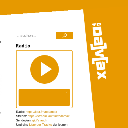
»
Radio
Radio:
https://laut.fm/todamax
Stream:
https://stream.laut.fm/todamax
Sendeplan:
gibt's auch
Und eine
Liste der Tracks
der letzten