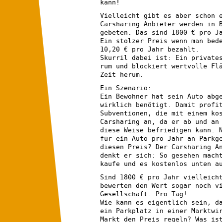
kann!
Vielleicht gibt es aber schon 
Carsharing Anbieter werden in 
gebeten. Das sind 1800 € pro J
Ein stolzer Preis wenn man bed
10,20 € pro Jahr bezahlt.
Skurril dabei ist: Ein private
rum und blockiert wertvolle Fl
Zeit herum.
Ein Szenario:
Ein Bewohner hat sein Auto abg
wirklich benötigt. Damit profi
Subventionen, die mit einem ko
Carsharing an, da er ab und an
diese Weise befriedigen kann. 
für ein Auto pro Jahr an Parkg
diesen Preis? Der Carsharing A
denkt er sich: So gesehen mach
kaufe und es kostenlos unten a
Sind 1800 € pro Jahr vielleich
bewerten den Wert sogar noch v
Gesellschaft. Pro Tag!
Wie kann es eigentlich sein, d
ein Parkplatz in einer Marktwi
Markt den Preis regeln? Was is