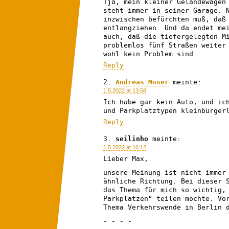
Tja, mein kleiner Geländewagen
steht immer in seiner Garage. 
inzwischen befürchten muß, daß
entlangziehen. Und da endet me
auch, daß die tiefergelegten M
problemlos fünf Straßen weiter
wohl kein Problem sind.
Reply
Andreas Moser
meinte:
1.5.2022 at 13:58
Ich habe gar kein Auto, und ic
und Parkplatztypen kleinbürge
Reply
seilinho
meinte:
1.5.2022 at 16:12
Lieber Max,
unsere Meinung ist nicht immer
ähnliche Richtung. Bei dieser 
das Thema für mich so wichtig,
Parkplätzen“ teilen möchte. Vo
Thema Verkehrswende in Berlin 
- - - -