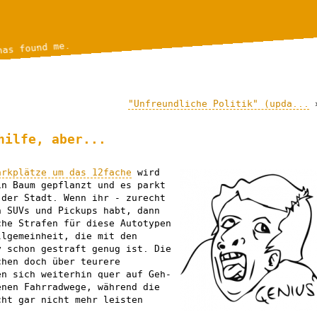
has found me.
"Unfreundliche Politik" (upda...
hilfe, aber...
arkplätze um das 12fache
wird
in Baum gepflanzt und es parkt
 der Stadt. Wenn ihr - zurecht
n SUVs und Pickups habt, dann
che Strafen für diese Autotypen
llgemeinheit, die mit den
y schon gestraft genug ist. Die
chen doch über teurere
en sich weiterhin quer auf Geh-
enen Fahrradwege, während die
cht gar nicht mehr leisten