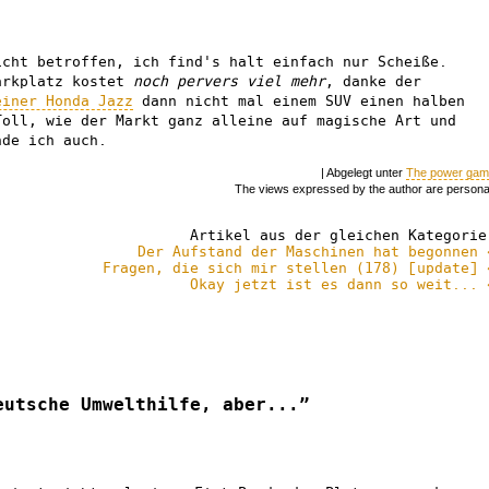
icht betroffen, ich find's halt einfach nur Scheiße.
arkplatz kostet
noch pervers viel mehr
, danke der
einer Honda Jazz
dann nicht mal einem SUV einen halben
Toll, wie der Markt ganz alleine auf magische Art und
nde ich auch.
| Abgelegt unter
The power ga
The views expressed by the author are persona
Artikel aus der gleichen Kategorie
Der Aufstand der Maschinen hat begonnen 
Fragen, die sich mir stellen (178) [update] 
Okay jetzt ist es dann so weit... 
eutsche Umwelthilfe, aber...”