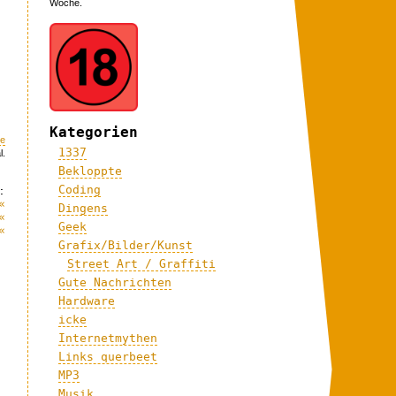
Woche.
Kategorien
me
1337
l.
Bekloppte
Coding
:
«
Dingens
«
Geek
«
Grafix/Bilder/Kunst
Street Art / Graffiti
Gute Nachrichten
Hardware
icke
Internetmythen
Links querbeet
MP3
Musik