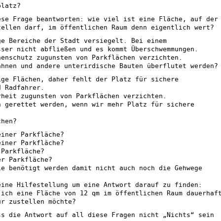
platz?
ese Frage beantworten: wie viel ist eine Fläche, auf der
tellen darf, im öffentlichen Raum denn eigentlich wert?
ge Bereiche der Stadt versiegelt. Bei einem
sser nicht abfließen und es kommt Überschwemmungen.
henschutz zugunsten von Parkflächen verzichten.
ahnen und andere unterirdische Bauten überflutet werden?
ige Flächen, daher fehlt der Platz für sichere
d Radfahrer.
rheit zugunsten von Parkflächen verzichten.
n gerettet werden, wenn wir mehr Platz für sichere
chen?
einer Parkfläche?
einer Parkfläche?
 Parkfläche?
er Parkfläche?
ie benötigt werden damit nicht auch noch die Gehwege
eine Hilfestellung um eine Antwort darauf zu finden:
 ich eine Fläche von 12 qm im öffentlichen Raum dauerhaf
ur zustellen möchte?
ss die Antwort auf all diese Fragen nicht „Nichts“ sein