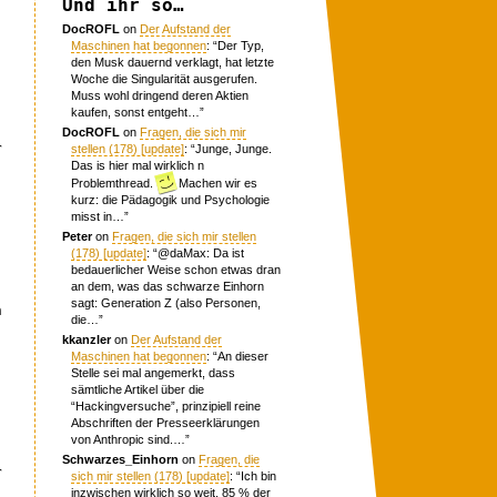
Und ihr so…
DocROFL
on
Der Aufstand der
Maschinen hat begonnen
: “
Der Typ,
den Musk dauernd verklagt, hat letzte
Woche die Singularität ausgerufen.
Muss wohl dringend deren Aktien
kaufen, sonst entgeht…
”
DocROFL
on
Fragen, die sich mir
r
stellen (178) [update]
: “
Junge, Junge.
Das is hier mal wirklich n
Problemthread.
Machen wir es
kurz: die Pädagogik und Psychologie
misst in…
”
Peter
on
Fragen, die sich mir stellen
(178) [update]
: “
@daMax: Da ist
bedauerlicher Weise schon etwas dran
an dem, was das schwarze Einhorn
sagt: Generation Z (also Personen,
n
die…
”
kkanzler
on
Der Aufstand der
Maschinen hat begonnen
: “
An dieser
Stelle sei mal angemerkt, dass
sämtliche Artikel über die
“Hackingversuche”, prinzipiell reine
Abschriften der Presseerklärungen
von Anthropic sind.…
”
Schwarzes_Einhorn
on
Fragen, die
r
sich mir stellen (178) [update]
: “
Ich bin
inzwischen wirklich so weit, 85 % der