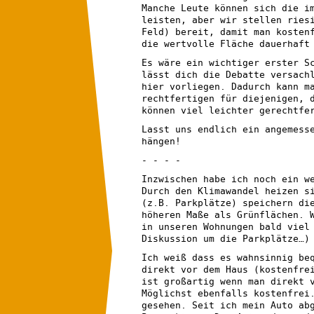
Manche Leute können sich die i
leisten, aber wir stellen ries
Feld) bereit, damit man kosten
die wertvolle Fläche dauerhaft
Es wäre ein wichtiger erster S
lässt dich die Debatte versach
hier vorliegen. Dadurch kann m
rechtfertigen für diejenigen, 
können viel leichter gerechtfe
Lasst uns endlich ein angemess
hängen!
- - - -
Inzwischen habe ich noch ein w
Durch den Klimawandel heizen s
(z.B. Parkplätze) speichern di
höheren Maße als Grünflächen. 
in unseren Wohnungen bald viel
Diskussion um die Parkplätze…)
Ich weiß dass es wahnsinnig be
direkt vor dem Haus (kostenfre
ist großartig wenn man direkt 
Möglichst ebenfalls kostenfrei
gesehen. Seit ich mein Auto ab