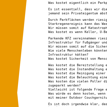
Was kostet eigentlich ein Park
Es ist essentiell, dass wir di
jemand sein Privateigentum abs
Durch Parkflächen werden riesi
Starkregenereignis kann das Wa
Wir müssen somit auf Katastrop
Was kostet es wenn Keller, U-B
Parkende KFZ vereinnahmen ries
Infrastruktur für Fußgänger un
Wir müssen somit auf die Siche
Wie viele Menschenleben könnte
Infrastruktur hätten?
Was kostet Sicherheit von Mens
Was kostet die Bereitstellung 
Was kostet die Instandhaltung 
Was kostet die Reinigung einer
Was kostet die Beleuchtung ein
Was kosten die vielen Poller d
zugeparkt werden?
Vielleicht ist folgende Frage 
Was würde es denn kosten, wenn
mit meiner Outdoor Couchgarnit
Es ist doch irgendwie klar, da