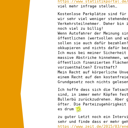
https://www.statistikportal.de
viel mehr infrage stellen…
Kostenlose Parkplätze sind für
wir sehr viel weniger stehende
Verkehrsteilnehmer. Daher bin 
noch viel zu billig!
Wenn Autofahrer der Meinung si
öffentlichen (wertvollen und w
sollen sie auch dafür bezahlen
okkupieren und nichts dafür be
Ich muss bei meiner Sicherheit
massive Abstriche hinnehmen, w
öffentlich finanzierten Fläche
vorzuenthalten? Ernsthaft?
Mein Recht auf körperliche Unv
einem Recht auf den kostenfrei
Grundgesetz noch nichts gelese
Ich hoffe dass sich die Tatsac
sind, in immer mehr Köpfen fes
Bullerbü zurückzudrehen. Aber 
öfter. Die Parteizugehörigkeit
es drum
zu guter Letzt noch ein Interv
sehr und finde dass er mehr ge
https://www.zeit.de/2015/03/en