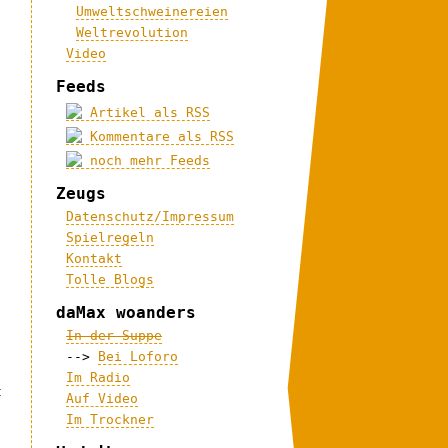
Umweltschweinereien
Weltrevolution
Video
Feeds
Artikel als RSS
Kommentare als RSS
noch mehr Feeds
Zeugs
Datenschutz/Impressum
Spielregeln
Kontakt
Tolle Blogs
daMax woanders
In der Suppe
-->
Bei Loforo
Im Radio
t
Auf Video
Im Trockner