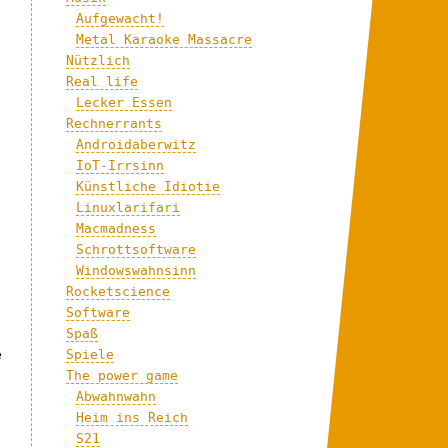
Aufgewacht!
Metal Karaoke Massacre
Nützlich
Real life
Lecker Essen
Rechnerrants
Androidaberwitz
IoT-Irrsinn
Künstliche Idiotie
Linuxlarifari
Macmadness
Schrottsoftware
Windowswahnsinn
Rocketscience
Software
Spaß
e
Spiele
The power game
Abwahnwahn
Heim ins Reich
S21