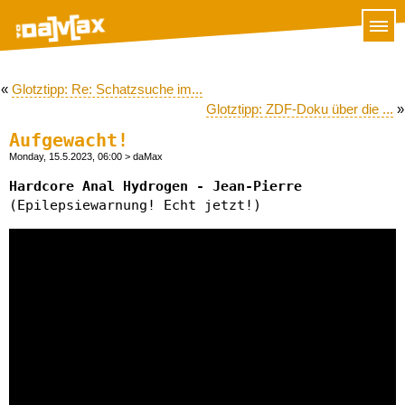
«
Glotztipp: Re: Schatzsuche im...
Glotztipp: ZDF-Doku über die ...
»
Aufgewacht!
Monday, 15.5.2023, 06:00
> daMax
Hardcore Anal Hydrogen - Jean-Pierre
(Epilepsiewarnung! Echt jetzt!)