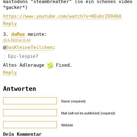
mastodons "steambreather" (so ein schönes video
*gacker*)
https://www.youtube.com/watch?v=HEubrZV04b0
Reply
daMax
meinte:
15.5.2023 at 11:44
@
DasKleineTeilchen
:
Epi-lespie?
Altes Adlerauge
Fixed.
Reply
Antworten
Name (required)
Mail (will not be published) (required)
Website
Dein Kommentar