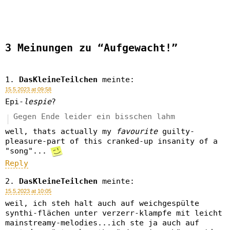
3 Meinungen zu “Aufgewacht!”
DasKleineTeilchen
meinte:
15.5.2023 at 09:58
Epi-
lespie
?
Gegen Ende leider ein bisschen lahm
well, thats actually my
favourite
guilty-
pleasure-part of this cranked-up insanity of a
"song"...
Reply
DasKleineTeilchen
meinte:
15.5.2023 at 10:05
weil, ich steh halt auch auf weichgespülte
synthi-flächen unter verzerr-klampfe mit leicht
mainstreamy-melodies...ich ste ja auch auf