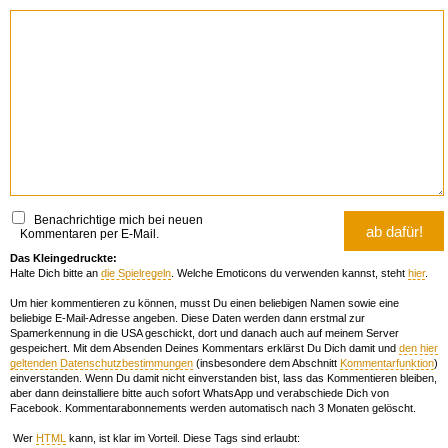
Benachrichtige mich bei neuen
Kommentaren per E-Mail.
Das Kleingedruckte:
Halte Dich bitte an
die Spielregeln
. Welche Emoticons du verwenden kannst, steht
hier
.
Um hier kommentieren zu können, musst Du einen beliebigen Namen sowie eine
beliebige E-Mail-Adresse angeben. Diese Daten werden dann erstmal zur
Spamerkennung in die USA geschickt, dort und danach auch auf meinem Server
gespeichert. Mit dem Absenden Deines Kommentars erklärst Du Dich damit und
den hier
geltenden Datenschutzbestimmungen
(insbesondere dem Abschnitt
Kommentarfunktion
)
einverstanden. Wenn Du damit nicht einverstanden bist, lass das Kommentieren bleiben,
aber dann deinstalliere bitte auch sofort WhatsApp und verabschiede Dich von
Facebook. Kommentarabonnements werden automatisch nach 3 Monaten gelöscht.
Wer
HTML
kann, ist klar im Vorteil. Diese Tags sind erlaubt: