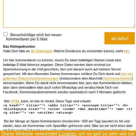
Benachrichtige mich bei neuen
Kommentaren per E-Mail.
Das Kleingedruckte:
Halte Dich bitte an
die Spielregeln
. Welche Emoticons du verwenden kannst, steht
hier
.
Um hier kommentieren zu können, musst Du einen beliebigen Namen sowie eine
beliebige E-Mail-Adresse angeben. Diese Daten werden dann erstmal zur
Spamerkennung in die USA geschickt, dort und danach auch auf meinem Server
gespeichert. Mit dem Absenden Deines Kommentars erklärst Du Dich damit und
den hier
geltenden Datenschutzbestimmungen
(insbesondere dem Abschnitt
Kommentarfunktion
)
einverstanden. Wenn Du damit nicht einverstanden bist, lass das Kommentieren bleiben,
aber dann deinstalliere bitte auch sofort WhatsApp und verabschiede Dich von
Facebook. Kommentarabonnements werden automatisch nach 3 Monaten gelöscht.
Wer
HTML
kann, ist klar im Vorteil. Diese Tags sind erlaubt:
<a href="" title=""> <abbr title=""> <acronym title=""> <b>
<blockquote cite=""> <cite> <code> <del datetime=""> <em> <i>
<q cite=""> <s> <strike> <strong>
Bei der Menge an Spam-Kommentaren (inzwischen ~500 am Tag) passiert es hin und
wieder, dass ein Kommentar vom Spamfilter gefressen wird. Bitte sei mir nicht böse aber
ich habe weder Zeit noch Lust, solch verloren gegangenen Kommentaren hinterher zu
Diese Website verwendet
Cookies
, um so geil zu sein wie sie
forschen. Wenn das öfters passiert, schreib' mir 'ne Mail damit ich dich whitelisten kann.