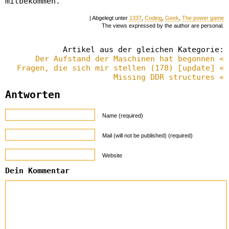
mitbekommen.
| Abgelegt unter
1337
,
Coding
,
Geek
,
The power game
The views expressed by the author are personal.
Artikel aus der gleichen Kategorie:
Der Aufstand der Maschinen hat begonnen «
Fragen, die sich mir stellen (178) [update] «
Missing DDR structures «
Antworten
Name (required)
Mail (will not be published) (required)
Website
Dein Kommentar