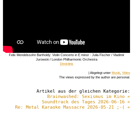
Felix Mendelssohn Bartholdy: Violin Concerto in E minor - Julia Fischer / Vladimir
Jurowski / London Philharmonic Orchestra
Direktlink
| Abgelegt unter
Musik
,
Video
The views expressed by the author are personal.
Artikel aus der gleichen Kategorie:
Brainwashed: Sexismus im Kino «
Soundtrack des Tages 2026-06-16 «
Re: Metal Karaoke Massacre 2026-05-21 ;-( «