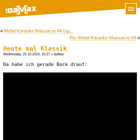
«
Metal Karaoke Massacre #4 (up...
Re: Metal Karaoke Massacre #4
»
Heute mal Klassik
Wednesday, 25.10.2023, 10:27
> daMax
Da habe ich gerade Bock drauf: