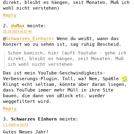
direkt, bleibt es hängen, seit Monaten. Muß ich
wohl nicht verstehen)
Reply
daMax
meinte:
25.10.2023 at 22:40
@
Schwarzes_Einhorn
: Wenn du weißt, wann das
Konzert wo zu sehen ist, sag ruhig Bescheid.
Schon komisch, hier läuft Youtube - gehe ich
direkt, bleibt es hängen, seit Monaten. Muß
ich wohl nicht verstehen
Das ist mein YouTube-Geschwindigkeits-
Verbesserungs-Plugin. Toll, wa? Nee, Späßle
Klingt echt seltsam, könnte aber daran liegen,
dass YouTube immer mehr Müll in ihre Site
bauen, die dann von uBlock etc. wieder
weggefiltert wird.
Reply
Schwarzes Einhorn
meinte:
1.1.2024 at 15:53
Gutes Neues Jahr!