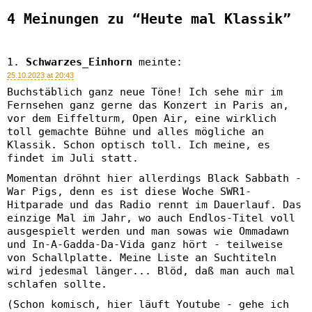
4 Meinungen zu “Heute mal Klassik”
Schwarzes_Einhorn
meinte:
25.10.2023 at 20:43
Buchstäblich ganz neue Töne! Ich sehe mir im
Fernsehen ganz gerne das Konzert in Paris an,
vor dem Eiffelturm, Open Air, eine wirklich
toll gemachte Bühne und alles mögliche an
Klassik. Schon optisch toll. Ich meine, es
findet im Juli statt.
Momentan dröhnt hier allerdings Black Sabbath -
War Pigs, denn es ist diese Woche SWR1-
Hitparade und das Radio rennt im Dauerlauf. Das
einzige Mal im Jahr, wo auch Endlos-Titel voll
ausgespielt werden und man sowas wie Ommadawn
und In-A-Gadda-Da-Vida ganz hört - teilweise
von Schallplatte. Meine Liste an Suchtiteln
wird jedesmal länger... Blöd, daß man auch mal
schlafen sollte.
(Schon komisch, hier läuft Youtube - gehe ich