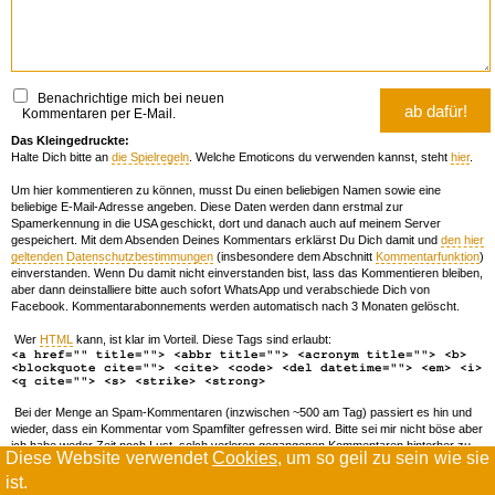
Benachrichtige mich bei neuen
Kommentaren per E-Mail.
Das Kleingedruckte:
Halte Dich bitte an
die Spielregeln
. Welche Emoticons du verwenden kannst, steht
hier
.
Um hier kommentieren zu können, musst Du einen beliebigen Namen sowie eine
beliebige E-Mail-Adresse angeben. Diese Daten werden dann erstmal zur
Spamerkennung in die USA geschickt, dort und danach auch auf meinem Server
gespeichert. Mit dem Absenden Deines Kommentars erklärst Du Dich damit und
den hier
geltenden Datenschutzbestimmungen
(insbesondere dem Abschnitt
Kommentarfunktion
)
einverstanden. Wenn Du damit nicht einverstanden bist, lass das Kommentieren bleiben,
aber dann deinstalliere bitte auch sofort WhatsApp und verabschiede Dich von
Facebook. Kommentarabonnements werden automatisch nach 3 Monaten gelöscht.
Wer
HTML
kann, ist klar im Vorteil. Diese Tags sind erlaubt:
<a href="" title=""> <abbr title=""> <acronym title=""> <b>
<blockquote cite=""> <cite> <code> <del datetime=""> <em> <i>
<q cite=""> <s> <strike> <strong>
Bei der Menge an Spam-Kommentaren (inzwischen ~500 am Tag) passiert es hin und
wieder, dass ein Kommentar vom Spamfilter gefressen wird. Bitte sei mir nicht böse aber
ich habe weder Zeit noch Lust, solch verloren gegangenen Kommentaren hinterher zu
Diese Website verwendet
Cookies
, um so geil zu sein wie sie
forschen. Wenn das öfters passiert, schreib' mir 'ne Mail damit ich dich whitelisten kann.
ist.
Willkommen in der Scrollwüste