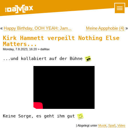
«
Happy Birthday, OOH YEAH: Jam...
Meine Appphobie (4)
»
Kirk Hammett verpeilt Nothing Else
Matters...
Monday, 7.8.2023, 16:20
> daMax
...und kollabiert auf der Bühne
Keine Sorge, es geht ihm gut
| Abgelegt unter
Musik
,
Spaß
,
Video