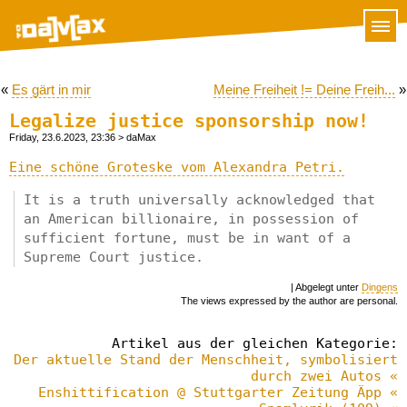
«
Es gärt in mir
Meine Freiheit != Deine Freih...
»
Legalize justice sponsorship now!
Friday, 23.6.2023, 23:36
> daMax
Eine schöne Groteske vom Alexandra Petri.
It is a truth universally acknowledged that
an American billionaire, in possession of
sufficient fortune, must be in want of a
Supreme Court justice.
| Abgelegt unter
Dingens
The views expressed by the author are personal.
Artikel aus der gleichen Kategorie:
Der aktuelle Stand der Menschheit, symbolisiert
durch zwei Autos «
Enshittification @ Stuttgarter Zeitung Äpp «