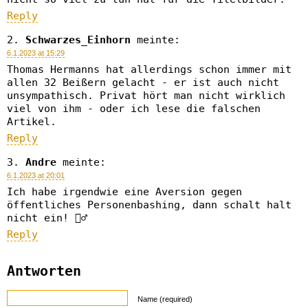
Reply
Schwarzes_Einhorn
meinte:
6.1.2023 at 15:29
Thomas Hermanns hat allerdings schon immer mit
allen 32 Beißern gelacht - er ist auch nicht
unsympathisch. Privat hört man nicht wirklich
viel von ihm - oder ich lese die falschen
Artikel.
Reply
Andre
meinte:
6.1.2023 at 20:01
Ich habe irgendwie eine Aversion gegen
öffentliches Personenbashing, dann schalt halt
nicht ein! 🤷‍♂️
Reply
Antworten
Name (required)