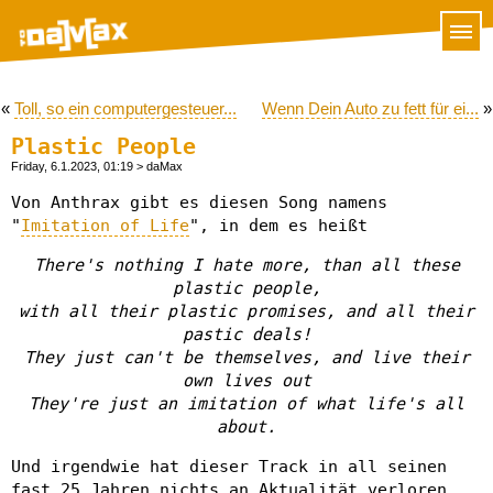
«
Toll, so ein computergesteuer...
Wenn Dein Auto zu fett für ei...
»
Plastic People
Friday, 6.1.2023, 01:19
> daMax
Von Anthrax gibt es diesen Song namens
"
Imitation of Life
", in dem es heißt
There's nothing I hate more, than all these
plastic people,
with all their plastic promises, and all their
pastic deals!
They just can't be themselves, and live their
own lives out
They're just an imitation of what life's all
about.
Und irgendwie hat dieser Track in all seinen
fast 25 Jahren nichts an Aktualität verloren.