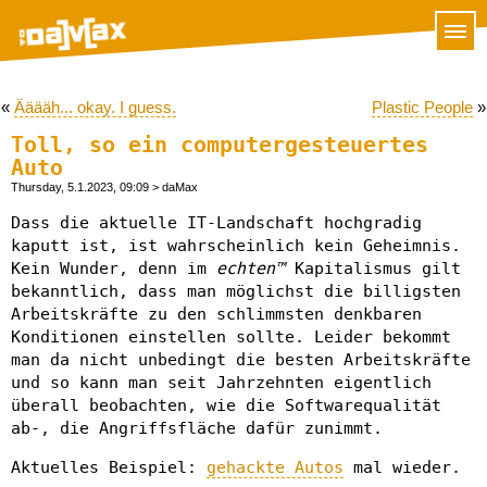
«
Ääääh... okay. I guess.
Plastic People
»
Toll, so ein computergesteuertes
Auto
Thursday, 5.1.2023, 09:09
> daMax
Dass die aktuelle IT-Landschaft hochgradig
kaputt ist, ist wahrscheinlich kein Geheimnis.
Kein Wunder, denn im
echten™
Kapitalismus gilt
bekanntlich, dass man möglichst die billigsten
Arbeitskräfte zu den schlimmsten denkbaren
Konditionen einstellen sollte. Leider bekommt
man da nicht unbedingt die besten Arbeitskräfte
und so kann man seit Jahrzehnten eigentlich
überall beobachten, wie die Softwarequalität
ab-, die Angriffsfläche dafür zunimmt.
Aktuelles Beispiel:
gehackte Autos
mal wieder.