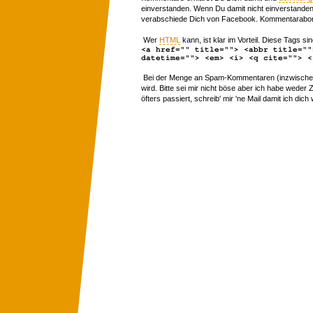
einverstanden. Wenn Du damit nicht einverstanden 
verabschiede Dich von Facebook. Kommentarabon
Wer
HTML
kann, ist klar im Vorteil. Diese Tags sin
<a href="" title=""> <abbr title=""
datetime=""> <em> <i> <q cite=""> <
Bei der Menge an Spam-Kommentaren (inzwischen 
wird. Bitte sei mir nicht böse aber ich habe wede
öfters passiert, schreib' mir 'ne Mail damit ich dich 