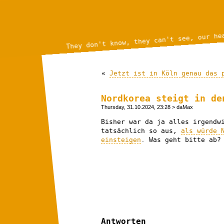
They don't know, they can't see, our he
«
Jetzt ist in Köln genau das 
Nordkorea steigt in de
Thursday, 31.10.2024, 23:28
> daMax
Bisher war da ja alles irgendw
tatsächlich so aus,
als würde 
einsteigen
. Was geht bitte ab?
Antworten