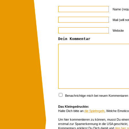
Name (requ
Mail (will n
Website
Dein Kommentar
Benachrichtige mich bei neuen Kommentaren p
Das Kleingedruckte:
Halte Dich bitte an
die Spielregeln
. Welche Emotico
Um hier kommentieren zu können, musst Du einen 
erstmal zur Spamerkennung in die USA geschickt,
Kommentars erklärst Du Dich damit und
den hier 