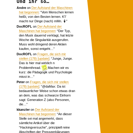
Und ihr so…
Andre
on
Der Aufstand der Maschinen
hat begonnen
: “
Vom Menschen lernen
heißt, von den Besten lernen. K’I’
macht nur Dinge (nach) mMn. 🤷
”
DocROFL
on
Der Aufstand der
Maschinen hat begonnen
: “
Der Typ,
den Musk dauernd verklagt, hat letzte
Woche die Singularität ausgerufen.
Muss wohl dringend deren Aktien
kaufen, sonst entgeht…
”
DocROFL
on
Fragen, die sich mir
stellen (178) [update]
: “
Junge, Junge.
Das is hier mal wirklich n
Problemthread.
Machen wir es
kurz: die Pädagogik und Psychologie
misst in…
”
Peter
on
Fragen, die sich mir stellen
(178) [update]
: “
@daMax: Da ist
bedauerlicher Weise schon etwas dran
an dem, was das schwarze Einhorn
sagt: Generation Z (also Personen,
die…
”
kkanzler
on
Der Aufstand der
Maschinen hat begonnen
: “
An dieser
Stelle sei mal angemerkt, dass
sämtliche Artikel über die
“Hackingversuche”, prinzipiell reine
Abschriften der Presseerklärungen