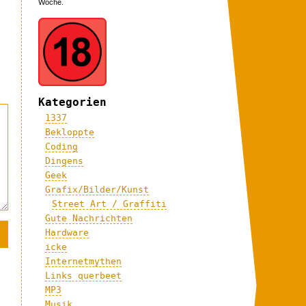
Woche.
Kategorien
1337
Bekloppte
Coding
Dingens
Geek
Grafix/Bilder/Kunst
Street Art / Graffiti
Gute Nachrichten
Hardware
icke
Internetmythen
Links querbeet
MP3
Musik