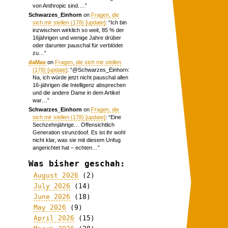
von Anthropic sind.…
”
Schwarzes_Einhorn
on
Fragen, die
sich mir stellen (178) [update]
: “
Ich bin
inzwischen wirklich so weit, 85 % der
16jährigen und wenige Jahre drüber
oder darunter pauschal für verblödet
zu…
”
daMax
on
Fragen, die sich mir stellen
(178) [update]
: “
@Schwarzes_Einhorn:
Na, ich würde jetzt nicht pauschal allen
16-jährigen die Intelligenz absprechen
und die andere Dame in dem Artikel
war…
”
Schwarzes_Einhorn
on
Fragen, die
sich mir stellen (178) [update]
: “
Eine
Sechzehnjährige… Offensichtlich
Generation strunzdoof. Es ist ihr wohl
nicht klar, was sie mit diesem Unfug
angerichtet hat – echten…
”
Was bisher geschah:
August 2026
(2)
July 2026
(14)
June 2026
(18)
May 2026
(9)
April 2026
(15)