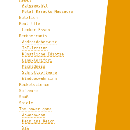
Aufgewacht!
Metal Karaoke Massacre
Nützlich
Real life
Lecker Essen
Rechnerrants
Androidaberwitz
IoT-Irrsinn
Künstliche Idiotie
Linuxlarifari
Macmadness
Schrottsoftware
Windowswahnsinn
Rocketscience
Software
Spaß
Spiele
The power game
Abwahnwahn
Heim ins Reich
S21