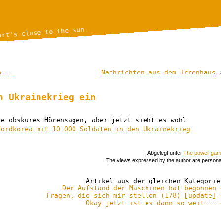
art's close to the sun.
p...
Nachrichten aus dem Irrenhaus
n Ukrainekrieg ein
ie obskures Hörensagen, aber jetzt sieht es wohl
Nordkorea mit 10.000 Soldaten in den Ukrainekrieg
| Abgelegt unter
The power ga
The views expressed by the author are persona
Artikel aus der gleichen Kategorie
Der Aufstand der Maschinen hat begonnen 
Fragen, die sich mir stellen (178) [update] 
Okay jetzt ist es dann so weit... 