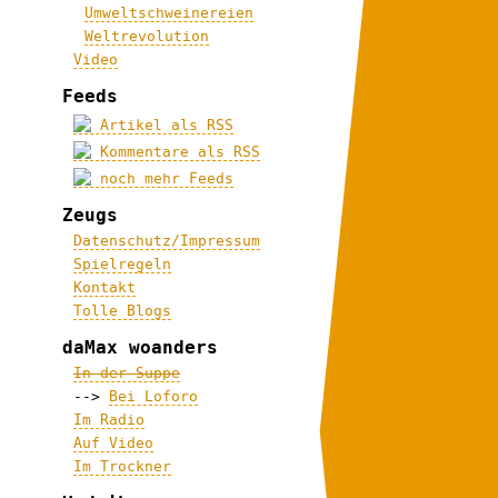
Umweltschweinereien
Weltrevolution
Video
Feeds
Artikel als RSS
Kommentare als RSS
noch mehr Feeds
Zeugs
Datenschutz/Impressum
Spielregeln
Kontakt
Tolle Blogs
daMax woanders
In der Suppe
-->
Bei Loforo
Im Radio
Auf Video
Im Trockner