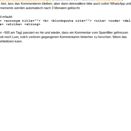
bist, lass das Kommentieren bleiben, aber dann deinstalliere bitte auch sofort WhatsApp und
nements werden automatisch nach 3 Monaten gelöscht.
d erlaubt:
> <acronym title=""> <b> <blockquote cite=""> <cite> <code> <del
s> <strike> <strong>
~500 am Tag) passiert es hin und wieder, dass ein Kommentar vom Spamfilter gefressen
r Zeit noch Lust, solch verloren gegangenen Kommentaren hinterher zu forschen. Wenn das
whitelisten kann.