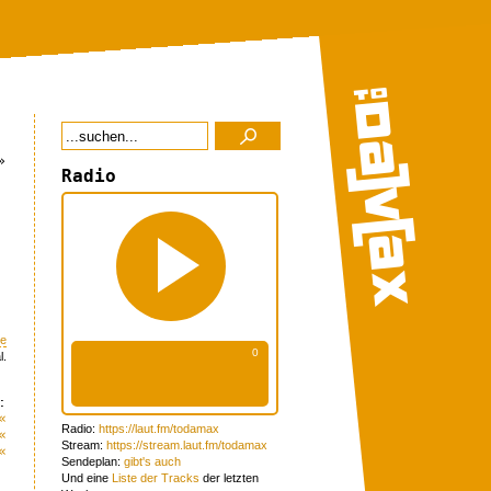
»
Radio
me
l.
:
«
Radio:
https://laut.fm/todamax
«
Stream:
https://stream.laut.fm/todamax
«
Sendeplan:
gibt's auch
Und eine
Liste der Tracks
der letzten