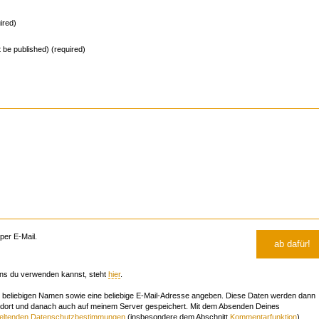
ired)
ot be published) (required)
er E-Mail.
ns du verwenden kannst, steht
hier
.
beliebigen Namen sowie eine beliebige E-Mail-Adresse angeben. Diese Daten werden dann
 dort und danach auch auf meinem Server gespeichert. Mit dem Absenden Deines
geltenden Datenschutzbestimmungen
(insbesondere dem Abschnitt
Kommentarfunktion
)