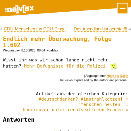
«
CDU-Menschen tun CDU-Dinge
Das Abendland ist gerettet!!!
»
Endlich mehr Überwachung, Folge
1.692
Wednesday, 8.10.2025, 08:04
> daMax
Wisst ihr was wir schon lange nicht mehr
hatten?
Mehr Befugnisse für die Polizei.
| Abgelegt unter
Heim ins Reich
The views expressed by the author are personal.
Artikel aus der gleichen Kategorie:
#deutschdenken? #imstrahlkotzen! «
"Menschen helfen" «
Undercover unter rechtsextremen Frauen «
Antworten