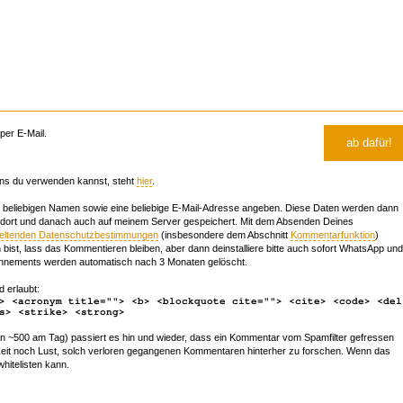
er E-Mail.
ns du verwenden kannst, steht
hier
.
beliebigen Namen sowie eine beliebige E-Mail-Adresse angeben. Diese Daten werden dann
 dort und danach auch auf meinem Server gespeichert. Mit dem Absenden Deines
geltenden Datenschutzbestimmungen
(insbesondere dem Abschnitt
Kommentarfunktion
)
bist, lass das Kommentieren bleiben, aber dann deinstalliere bitte auch sofort WhatsApp und
nements werden automatisch nach 3 Monaten gelöscht.
d erlaubt:
> <acronym title=""> <b> <blockquote cite=""> <cite> <code> <del
s> <strike> <strong>
~500 am Tag) passiert es hin und wieder, dass ein Kommentar vom Spamfilter gefressen
r Zeit noch Lust, solch verloren gegangenen Kommentaren hinterher zu forschen. Wenn das
whitelisten kann.