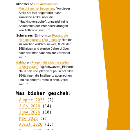
kkanzler
on
Der Aufstand der
Maschinen hat begonnen
: “
An dieser
Stelle sei mal angemerkt, dass
sämtliche Artikel über die
“Hackingversuche”, prinzipiell reine
Abschriften der Presseerklärungen
von Anthropic sind.…
”
Schwarzes_Einhorn
on
Fragen, die
sich mir stellen (178) [update]
: “
Ich bin
inzwischen wirklich so weit, 85 % der
16jährigen und wenige Jahre drüber
oder darunter pauschal für verblödet
zu…
”
daMax
on
Fragen, die sich mir stellen
(178) [update]
: “
@Schwarzes_Einhorn:
Na, ich würde jetzt nicht pauschal allen
16-jährigen die Intelligenz absprechen
und die andere Dame in dem Artikel
war…
”
Was bisher geschah:
August 2026
(2)
July 2026
(14)
June 2026
(18)
May 2026
(9)
April 2026
(15)