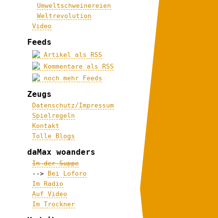
Umweltschweinereien
Weltrevolution
Video
Feeds
Artikel als RSS
Kommentare als RSS
noch mehr Feeds
Zeugs
Datenschutz/Impressum
Spielregeln
Kontakt
Tolle Blogs
daMax woanders
In der Suppe
-->
Bei Loforo
Im Radio
Auf Video
Im Trockner