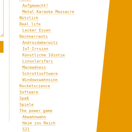
Aufgewacht!
Metal Karaoke Massacre
Nützlich
Real life
Lecker Essen
Rechnerrants
Androidaberwitz
IoT-Irrsinn
Künstliche Idiotie
Linuxlarifari
Macmadness
Schrottsoftware
Windowswahnsinn
Rocketscience
Software
Spaß
Spiele
The power game
Abwahnwahn
Heim ins Reich
S21