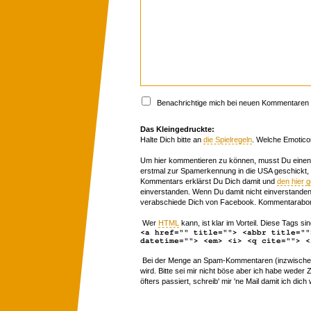
Benachrichtige mich bei neuen Kommentaren p
Das Kleingedruckte:
Halte Dich bitte an
die Spielregeln
. Welche Emotico
Um hier kommentieren zu können, musst Du einen 
erstmal zur Spamerkennung in die USA geschickt,
Kommentars erklärst Du Dich damit und
den hier 
einverstanden. Wenn Du damit nicht einverstanden 
verabschiede Dich von Facebook. Kommentarabon
Wer
HTML
kann, ist klar im Vorteil. Diese Tags sin
<a href="" title=""> <abbr title=""
datetime=""> <em> <i> <q cite=""> <
Bei der Menge an Spam-Kommentaren (inzwischen 
wird. Bitte sei mir nicht böse aber ich habe wede
öfters passiert, schreib' mir 'ne Mail damit ich dich 