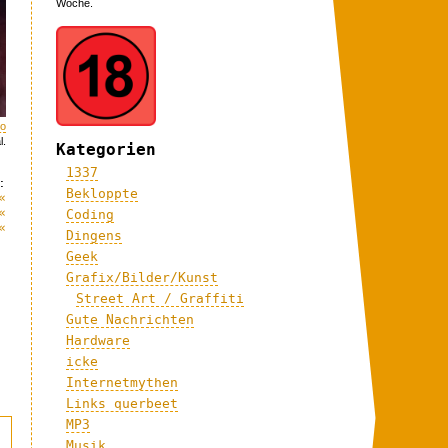
Woche.
eo
l.
Kategorien
1337
:
Bekloppte
«
«
Coding
«
Dingens
Geek
Grafix/Bilder/Kunst
Street Art / Graffiti
Gute Nachrichten
Hardware
icke
Internetmythen
Links querbeet
MP3
Musik