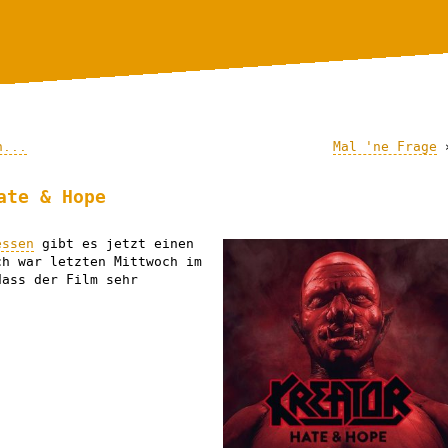
n...
Mal 'ne Frage
ate & Hope
essen
gibt es jetzt einen
ch war letzten Mittwoch im
dass der Film sehr