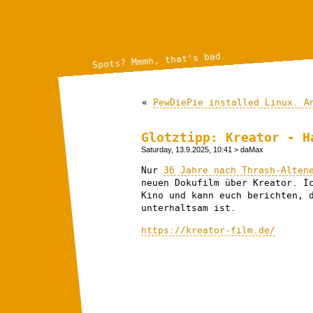
Spots? Mmmh, that's bad.
«
PewDiePie installed Linux. A
Glotztipp: Kreator - H
Saturday, 13.9.2025, 10:41
> daMax
Nur
36 Jahre nach Thrash-Alten
neuen Dokufilm über Kreator. I
Kino und kann euch berichten, 
unterhaltsam ist.
https://kreator-film.de/