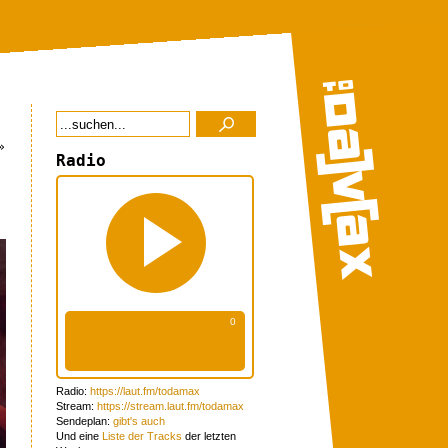
»
Radio
Radio:
https://laut.fm/todamax
Stream:
https://stream.laut.fm/todamax
Sendeplan:
gibt's auch
Und eine
Liste der Tracks
der letzten