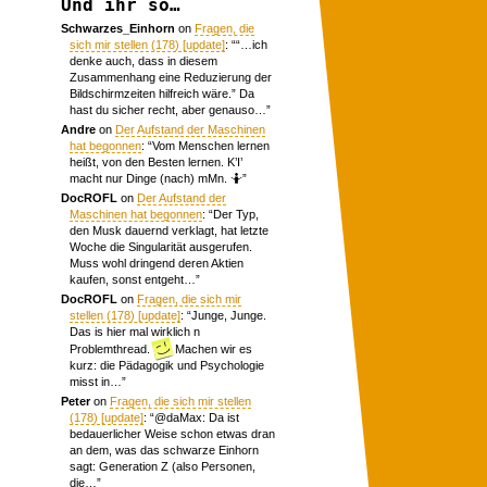
Und ihr so…
Schwarzes_Einhorn
on
Fragen, die
sich mir stellen (178) [update]
: “
“…ich
denke auch, dass in diesem
Zusammenhang eine Reduzierung der
Bildschirmzeiten hilfreich wäre.” Da
hast du sicher recht, aber genauso…
”
Andre
on
Der Aufstand der Maschinen
hat begonnen
: “
Vom Menschen lernen
heißt, von den Besten lernen. K’I’
macht nur Dinge (nach) mMn. 🤷
”
DocROFL
on
Der Aufstand der
Maschinen hat begonnen
: “
Der Typ,
den Musk dauernd verklagt, hat letzte
Woche die Singularität ausgerufen.
Muss wohl dringend deren Aktien
kaufen, sonst entgeht…
”
DocROFL
on
Fragen, die sich mir
stellen (178) [update]
: “
Junge, Junge.
Das is hier mal wirklich n
Problemthread.
Machen wir es
kurz: die Pädagogik und Psychologie
misst in…
”
Peter
on
Fragen, die sich mir stellen
(178) [update]
: “
@daMax: Da ist
bedauerlicher Weise schon etwas dran
an dem, was das schwarze Einhorn
sagt: Generation Z (also Personen,
die…
”