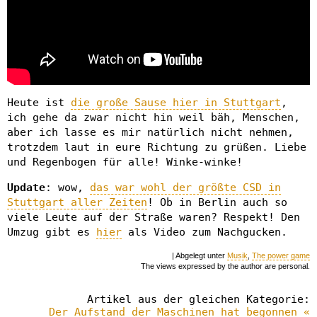
Heute ist
die große Sause hier in Stuttgart
,
ich gehe da zwar nicht hin weil bäh, Menschen,
aber ich lasse es mir natürlich nicht nehmen,
trotzdem laut in eure Richtung zu grüßen. Liebe
und Regenbogen für alle! Winke-winke!
Update
: wow,
das war wohl der größte CSD in
Stuttgart aller Zeiten
! Ob in Berlin auch so
viele Leute auf der Straße waren? Respekt! Den
Umzug gibt es
hier
als Video zum Nachgucken.
| Abgelegt unter
Musik
,
The power game
The views expressed by the author are personal.
Artikel aus der gleichen Kategorie:
Der Aufstand der Maschinen hat begonnen «