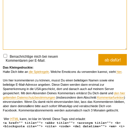
Benachrichtige mich bei neuen
Kommentaren per E-Mail.
Das Kleingedruckte:
Halte Dich bitte an
die Spielregeln
. Welche Emoticons du verwenden kannst, steht
hier
.
Um hier kommentieren zu können, musst Du einen beliebigen Namen sowie eine
beliebige E-Mail-Adresse angeben. Diese Daten werden dann erstmal zur
Spamerkennung in die USA geschickt, dort und danach auch auf meinem Server
gespeichert. Mit dem Absenden Deines Kommentars erklärst Du Dich damit und
den hier
geltenden Datenschutzbestimmungen
(insbesondere dem Abschnitt
Kommentarfunktion
)
einverstanden. Wenn Du damit nicht einverstanden bist, lass das Kommentieren bleiben,
aber dann deinstalliere bitte auch sofort WhatsApp und verabschiede Dich von
Facebook. Kommentarabonnements werden automatisch nach 3 Monaten gelöscht.
Wer
HTML
kann, ist klar im Vorteil. Diese Tags sind erlaubt:
<a href="" title=""> <abbr title=""> <acronym title=""> <b>
<blockquote cite=""> <cite> <code> <del datetime=""> <em> <i>