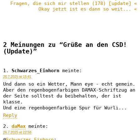
Fragen, die sich mir stellen (178) [update] «
Okay jetzt ist es dann so weit... «
2 Meinungen zu “Grüße an den CSD!
(Update)”
Schwarzes_Einhorn
meinte:
26.7.2025 at 15:41
Und dann so ein Wetter, Mann eye - echt gemein.
Aber den regenbogenfarbigen DAMAX-Schriftzug an
der Seite solltest du beibehalten, der ist
klasse.
Und eine regenbogenfarbige Spur für Wurli...
Reply
daMax
meinte:
26.7.2025 at 22:58
@
Schwarzes_Einhorn
: