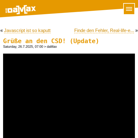
«
Javascript ist so kaputt
Finde den Fehler, Real-life-e...
»
Grüße an den CSD! (Update)
Saturday, 26.7.2025, 07:00
> daMax