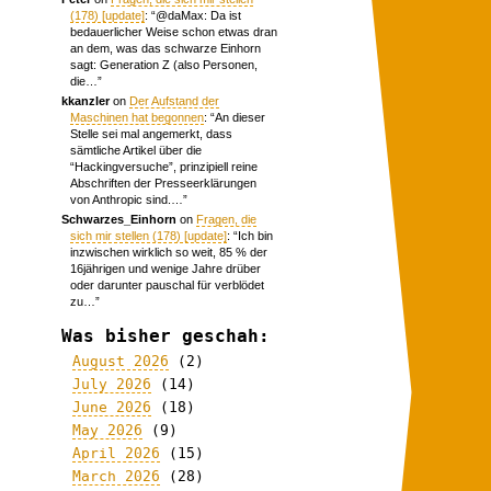
(178) [update]
: “
@daMax: Da ist
bedauerlicher Weise schon etwas dran
an dem, was das schwarze Einhorn
sagt: Generation Z (also Personen,
die…
”
kkanzler
on
Der Aufstand der
Maschinen hat begonnen
: “
An dieser
Stelle sei mal angemerkt, dass
sämtliche Artikel über die
“Hackingversuche”, prinzipiell reine
Abschriften der Presseerklärungen
von Anthropic sind.…
”
Schwarzes_Einhorn
on
Fragen, die
sich mir stellen (178) [update]
: “
Ich bin
inzwischen wirklich so weit, 85 % der
16jährigen und wenige Jahre drüber
oder darunter pauschal für verblödet
zu…
”
Was bisher geschah:
August 2026
(2)
July 2026
(14)
June 2026
(18)
May 2026
(9)
April 2026
(15)
March 2026
(28)