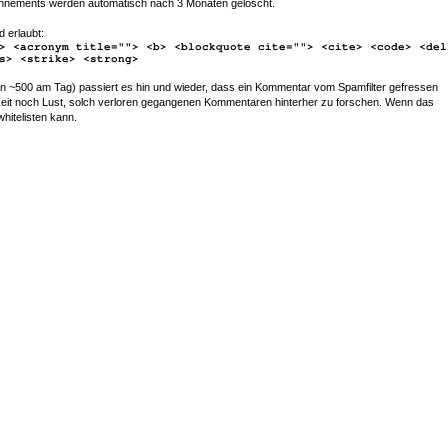
nements werden automatisch nach 3 Monaten gelöscht.
d erlaubt:
> <acronym title=""> <b> <blockquote cite=""> <cite> <code> <del
s> <strike> <strong>
~500 am Tag) passiert es hin und wieder, dass ein Kommentar vom Spamfilter gefressen
r Zeit noch Lust, solch verloren gegangenen Kommentaren hinterher zu forschen. Wenn das
whitelisten kann.