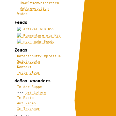
Umweltschweinereien
Weltrevolution
Video
Feeds
Artikel als RSS
Kommentare als RSS
noch mehr Feeds
Zeugs
Datenschutz/Impressum
Spielregeln
Kontakt
Tolle Blogs
daMax woanders
In der Suppe
-->
Bei Loforo
Im Radio
Auf Video
Im Trockner