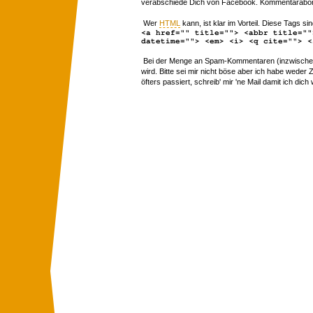
verabschiede Dich von Facebook. Kommentarabon
Wer
HTML
kann, ist klar im Vorteil. Diese Tags sin
<a href="" title=""> <abbr title=""
datetime=""> <em> <i> <q cite=""> <
Bei der Menge an Spam-Kommentaren (inzwischen 
wird. Bitte sei mir nicht böse aber ich habe wede
öfters passiert, schreib' mir 'ne Mail damit ich dich 