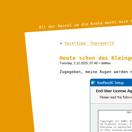
All der Hassel um die Knete macht mich 
«
Spieltipp: Supraworld
Heute schon das Kleing
Tuesday, 2.12.2025, 07:46
> daMax
Zugegeben, meine Augen werden 