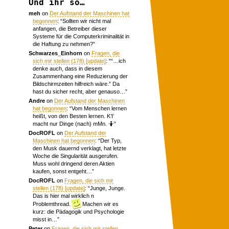
Und ihr so…
meh
on
Der Aufstand der Maschinen hat
begonnen
: “
Sollten wir nicht mal
anfangen, die Betreiber dieser
Systeme für die Computerkriminalität in
die Haftung zu nehmen?
”
Schwarzes_Einhorn
on
Fragen, die
sich mir stellen (178) [update]
: “
“…ich
denke auch, dass in diesem
Zusammenhang eine Reduzierung der
Bildschirmzeiten hilfreich wäre.” Da
hast du sicher recht, aber genauso…
”
Andre
on
Der Aufstand der Maschinen
hat begonnen
: “
Vom Menschen lernen
heißt, von den Besten lernen. K’I’
macht nur Dinge (nach) mMn. 🤷
”
DocROFL
on
Der Aufstand der
Maschinen hat begonnen
: “
Der Typ,
den Musk dauernd verklagt, hat letzte
Woche die Singularität ausgerufen.
Muss wohl dringend deren Aktien
kaufen, sonst entgeht…
”
DocROFL
on
Fragen, die sich mir
stellen (178) [update]
: “
Junge, Junge.
Das is hier mal wirklich n
Problemthread.
Machen wir es
kurz: die Pädagogik und Psychologie
misst in…
”
Peter
on
Fragen, die sich mir stellen