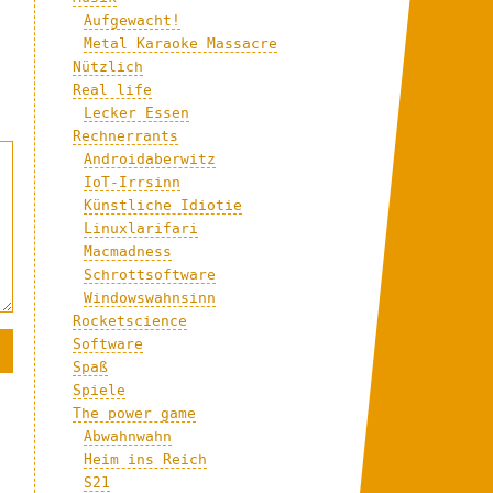
Aufgewacht!
Metal Karaoke Massacre
Nützlich
Real life
Lecker Essen
Rechnerrants
Androidaberwitz
IoT-Irrsinn
Künstliche Idiotie
Linuxlarifari
Macmadness
Schrottsoftware
Windowswahnsinn
Rocketscience
Software
Spaß
Spiele
The power game
Abwahnwahn
Heim ins Reich
S21