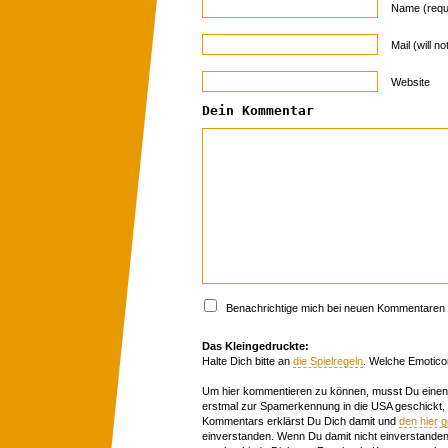
Name (requ
Mail (will n
Website
Dein Kommentar
Benachrichtige mich bei neuen Kommentaren p
Das Kleingedruckte:
Halte Dich bitte an
die Spielregeln
. Welche Emotico
Um hier kommentieren zu können, musst Du einen 
erstmal zur Spamerkennung in die USA geschickt,
Kommentars erklärst Du Dich damit und
den hier 
einverstanden. Wenn Du damit nicht einverstanden 