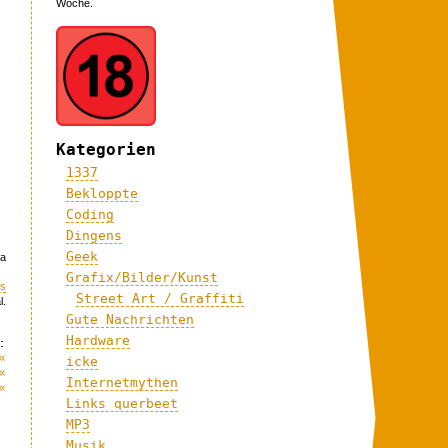
Woche.
Kategorien
1337
Bekloppte
Coding
Dingens
Geek
la
Grafix/Bilder/Kunst
ns
Street Art / Graffiti
l.
Gute Nachrichten
Hardware
:
«
icke
«
Internetmythen
«
Links querbeet
MP3
Musik