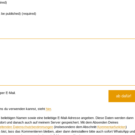
ired)
ot be published) (required)
er E-Mail.
ns du verwenden kannst, steht
hier
.
beliebigen Namen sowie eine beliebige E-Mail-Adresse angeben. Diese Daten werden dann
 dort und danach auch auf meinem Server gespeichert. Mit dem Absenden Deines
geltenden Datenschutzbestimmungen
(insbesondere dem Abschnitt
Kommentarfunktion
)
bist, lass das Kommentieren bleiben, aber dann deinstalliere bitte auch sofort WhatsApp und