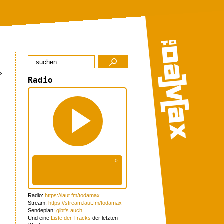
»
Radio
Radio:
https://laut.fm/todamax
Stream:
https://stream.laut.fm/todamax
Sendeplan:
gibt's auch
Und eine
Liste der Tracks
der letzten