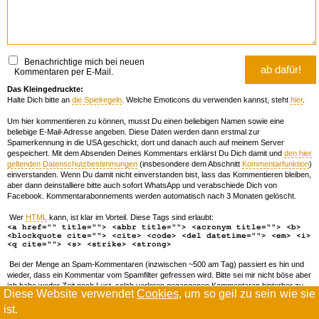
Benachrichtige mich bei neuen
Kommentaren per E-Mail.
Das Kleingedruckte:
Halte Dich bitte an
die Spielregeln
. Welche Emoticons du verwenden kannst, steht
hier
.
Um hier kommentieren zu können, musst Du einen beliebigen Namen sowie eine
beliebige E-Mail-Adresse angeben. Diese Daten werden dann erstmal zur
Spamerkennung in die USA geschickt, dort und danach auch auf meinem Server
gespeichert. Mit dem Absenden Deines Kommentars erklärst Du Dich damit und
den hier
geltenden Datenschutzbestimmungen
(insbesondere dem Abschnitt
Kommentarfunktion
)
einverstanden. Wenn Du damit nicht einverstanden bist, lass das Kommentieren bleiben,
aber dann deinstalliere bitte auch sofort WhatsApp und verabschiede Dich von
Facebook. Kommentarabonnements werden automatisch nach 3 Monaten gelöscht.
Wer
HTML
kann, ist klar im Vorteil. Diese Tags sind erlaubt:
<a href="" title=""> <abbr title=""> <acronym title=""> <b>
<blockquote cite=""> <cite> <code> <del datetime=""> <em> <i>
<q cite=""> <s> <strike> <strong>
Bei der Menge an Spam-Kommentaren (inzwischen ~500 am Tag) passiert es hin und
wieder, dass ein Kommentar vom Spamfilter gefressen wird. Bitte sei mir nicht böse aber
ich habe weder Zeit noch Lust, solch verloren gegangenen Kommentaren hinterher zu
Diese Website verwendet
Cookies
, um so geil zu sein wie sie
forschen. Wenn das öfters passiert, schreib' mir 'ne Mail damit ich dich whitelisten kann.
ist.
Willkommen in der Scrollwüste