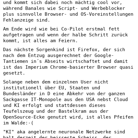
und kommt sich dabei noch mächtig cool vor,
während Banales wie Script- und Werbeblocker
plus sinnvolle Browser- und OS-Voreinstellungen
Fehlanzeige sind.
Am Ende wird wie bei Co-Pilot erstmal fett
aufgetragen und wenn der halbe Schritt zurück
kommt, ist alles am Feiern.
Das nächste Sorgenkind ist Firefox, der sich
nach dem Entzug ausgerechnet der Google-
Tantiemen in´s Abseits wirtschaftet und damit
ist das Imperium Chrome-basierter Browser quasi
gesetzt.
Solange neben dem einzelnen User nicht
institutionell über EU, Staaten und
Bundesländer in D eine Abkehr von der ganzen
Sackgasse IT-Monopole aus den USA nebst Cloud
und KI erfolgt und stattdessen dieses
Teufelszeug und der Bastelkram aus der
OpenSource-Ecke genutzt wird, ist alles Pfeifen
im Walde:-(
"KI" aka angelernte neuronale Netzwerke sind
halt derzeit der heisseste Scheiss, der