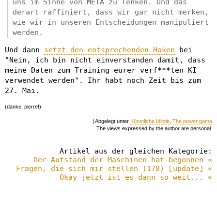
uns im Sinne von META zu lenken. Und das
derart raffiniert, dass wir gar nicht merken,
wie wir in unseren Entscheidungen manipuliert
werden.
Und dann
setzt den entsprechenden Haken
bei
"Nein, ich bin nicht einverstanden damit, dass
meine Daten zum Training eurer verf***ten KI
verwendet werden". Ihr habt noch Zeit bis zum
27. Mai.
(danke, pierre!)
| Abgelegt unter
Künstliche Idiotie
,
The power game
The views expressed by the author are personal.
Artikel aus der gleichen Kategorie:
Der Aufstand der Maschinen hat begonnen «
Fragen, die sich mir stellen (178) [update] «
Okay jetzt ist es dann so weit... «