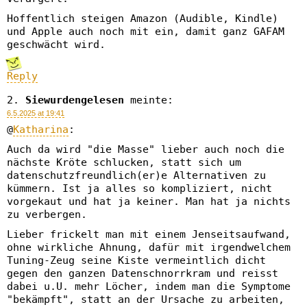
Hoffentlich steigen Amazon (Audible, Kindle)
und Apple auch noch mit ein, damit ganz GAFAM
geschwächt wird.
Reply
Siewurdengelesen
meinte:
6.5.2025 at 19:41
@
Katharina
:
Auch da wird "die Masse" lieber auch noch die
nächste Kröte schlucken, statt sich um
datenschutzfreundlich(er)e Alternativen zu
kümmern. Ist ja alles so kompliziert, nicht
vorgekaut und hat ja keiner. Man hat ja nichts
zu verbergen.
Lieber frickelt man mit einem Jenseitsaufwand,
ohne wirkliche Ahnung, dafür mit irgendwelchem
Tuning-Zeug seine Kiste vermeintlich dicht
gegen den ganzen Datenschnorrkram und reisst
dabei u.U. mehr Löcher, indem man die Symptome
"bekämpft", statt an der Ursache zu arbeiten,