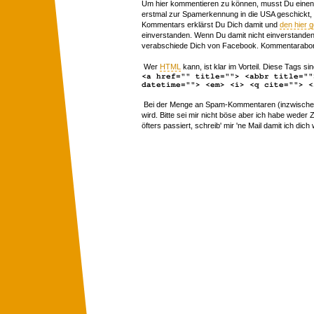
Um hier kommentieren zu können, musst Du einen 
erstmal zur Spamerkennung in die USA geschickt,
Kommentars erklärst Du Dich damit und
den hier 
einverstanden. Wenn Du damit nicht einverstanden 
verabschiede Dich von Facebook. Kommentarabon
Wer
HTML
kann, ist klar im Vorteil. Diese Tags sin
<a href="" title=""> <abbr title=""
datetime=""> <em> <i> <q cite=""> <
Bei der Menge an Spam-Kommentaren (inzwischen 
wird. Bitte sei mir nicht böse aber ich habe wede
öfters passiert, schreib' mir 'ne Mail damit ich dich 