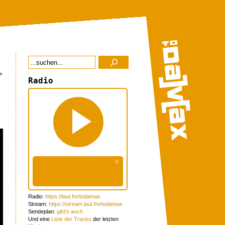
»
Radio
Radio:
https://laut.fm/todamax
Stream:
https://stream.laut.fm/todamax
Sendeplan:
gibt's auch
Und eine
Liste der Tracks
der letzten