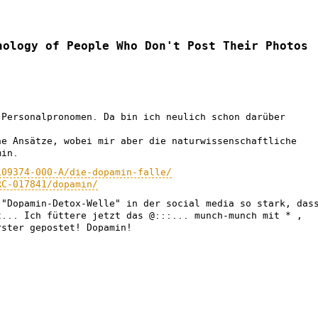
hology of People Who Don't Post Their Photos
 Personalpronomen. Da bin ich neulich schon darüber
he Ansätze, wobei mir aber die naturwissenschaftliche
min.
109374-000-A/die-dopamin-falle/
RC-017841/dopamin/
 "Dopamin-Detox-Welle" in der social media so stark, das
t... Ich füttere jetzt das @:::... munch-munch mit * ,
rster gepostet! Dopamin!