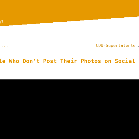
p?
r...
CDU-Supertalente
le Who Don't Post Their Photos on Social