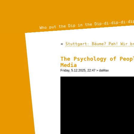
Who put the Dip in the Dip-di-dip-di-di
«
Stuttgart: Bäume? Pah! Wir b
The Psychology of Peop
Media
Friday, 5.12.2025, 22:47
> daMax