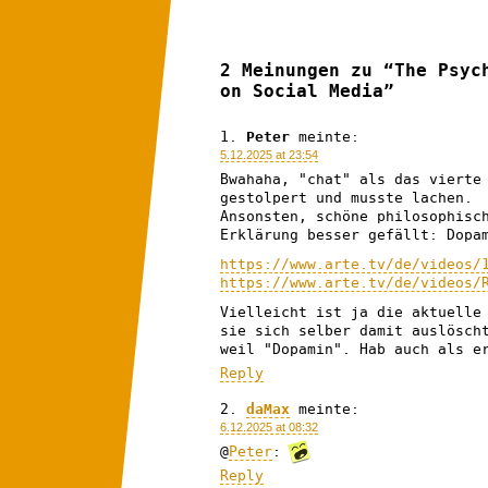
2 Meinungen zu “The Psyc
on Social Media”
Peter
meinte:
5.12.2025 at 23:54
Bwahaha, "chat" als das vierte
gestolpert und musste lachen.
Ansonsten, schöne philosophisc
Erklärung besser gefällt: Dopa
https://www.arte.tv/de/videos/
https://www.arte.tv/de/videos/
Vielleicht ist ja die aktuelle
sie sich selber damit auslösch
weil "Dopamin". Hab auch als e
Reply
daMax
meinte:
6.12.2025 at 08:32
@
Peter
:
Reply