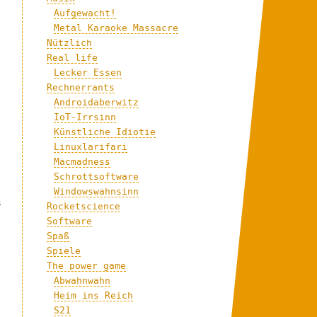
Aufgewacht!
Metal Karaoke Massacre
Nützlich
Real life
Lecker Essen
Rechnerrants
Androidaberwitz
IoT-Irrsinn
Künstliche Idiotie
Linuxlarifari
Macmadness
Schrottsoftware
Windowswahnsinn
s
Rocketscience
Software
Spaß
Spiele
The power game
Abwahnwahn
Heim ins Reich
S21