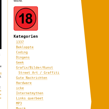
Woche.
Kategorien
1337
Bekloppte
Coding
t
Dingens
Geek
ce
Grafix/Bilder/Kunst
Street Art / Graffiti
eo
l.
Gute Nachrichten
Hardware
:
icke
«
Internetmythen
«
«
Links querbeet
MP3
Musik