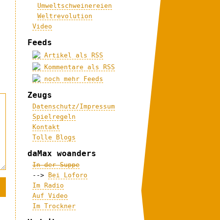
Umweltschweinereien
Weltrevolution
Video
Feeds
Artikel als RSS
Kommentare als RSS
noch mehr Feeds
Zeugs
Datenschutz/Impressum
Spielregeln
Kontakt
Tolle Blogs
daMax woanders
In der Suppe
-->
Bei Loforo
Im Radio
Auf Video
Im Trockner