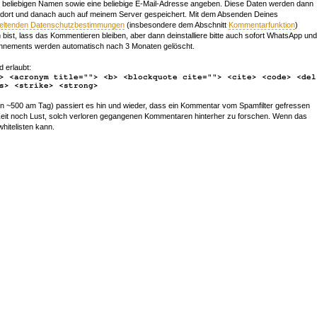
beliebigen Namen sowie eine beliebige E-Mail-Adresse angeben. Diese Daten werden dann
 dort und danach auch auf meinem Server gespeichert. Mit dem Absenden Deines
geltenden Datenschutzbestimmungen
(insbesondere dem Abschnitt
Kommentarfunktion
)
bist, lass das Kommentieren bleiben, aber dann deinstalliere bitte auch sofort WhatsApp und
nements werden automatisch nach 3 Monaten gelöscht.
d erlaubt:
> <acronym title=""> <b> <blockquote cite=""> <cite> <code> <del
s> <strike> <strong>
~500 am Tag) passiert es hin und wieder, dass ein Kommentar vom Spamfilter gefressen
r Zeit noch Lust, solch verloren gegangenen Kommentaren hinterher zu forschen. Wenn das
whitelisten kann.