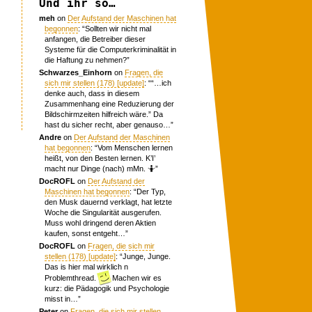
Und ihr so…
meh
on
Der Aufstand der Maschinen hat
begonnen
: “
Sollten wir nicht mal
anfangen, die Betreiber dieser
Systeme für die Computerkriminalität in
die Haftung zu nehmen?
”
Schwarzes_Einhorn
on
Fragen, die
sich mir stellen (178) [update]
: “
“…ich
denke auch, dass in diesem
Zusammenhang eine Reduzierung der
Bildschirmzeiten hilfreich wäre.” Da
hast du sicher recht, aber genauso…
”
Andre
on
Der Aufstand der Maschinen
hat begonnen
: “
Vom Menschen lernen
heißt, von den Besten lernen. K’I’
macht nur Dinge (nach) mMn. 🤷
”
DocROFL
on
Der Aufstand der
Maschinen hat begonnen
: “
Der Typ,
den Musk dauernd verklagt, hat letzte
Woche die Singularität ausgerufen.
Muss wohl dringend deren Aktien
kaufen, sonst entgeht…
”
DocROFL
on
Fragen, die sich mir
stellen (178) [update]
: “
Junge, Junge.
Das is hier mal wirklich n
Problemthread.
Machen wir es
kurz: die Pädagogik und Psychologie
misst in…
”
Peter
on
Fragen, die sich mir stellen