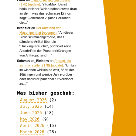
(178) [update]
: “
@daMax: Da ist
bedauerlicher Weise schon etwas dran
an dem, was das schwarze Einhorn
sagt: Generation Z (also Personen,
die…
”
kkanzler
on
Der Aufstand der
Maschinen hat begonnen
: “
An dieser
Stelle sei mal angemerkt, dass
sämtliche Artikel über die
“Hackingversuche”, prinzipiell reine
Abschriften der Presseerklärungen
von Anthropic sind.…
”
Schwarzes_Einhorn
on
Fragen, die
sich mir stellen (178) [update]
: “
Ich bin
inzwischen wirklich so weit, 85 % der
16jährigen und wenige Jahre drüber
oder darunter pauschal für verblödet
zu…
”
Was bisher geschah:
August 2026
(2)
July 2026
(14)
June 2026
(18)
May 2026
(9)
April 2026
(15)
March 2026
(28)