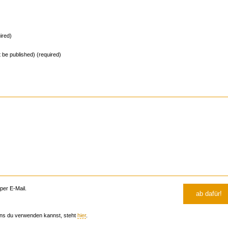
ired)
ot be published) (required)
er E-Mail.
ns du verwenden kannst, steht
hier
.