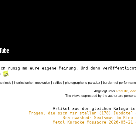
uch ruhig ma eure eigene Meinung. Und dann veröffentlich
um
nstrinsic | instrinsische | motivation | selfies | photographer's paradox | burdern of performan
| Abgelegt unter
Real life
,
Vid
The views expressed by the author are persona
Artikel aus der gleichen Kategorie
Fragen, die sich mir stellen (178) [update] 
Brainwashed: Sexismus im Kino 
Metal Karaoke Massacre 2026-05-21 