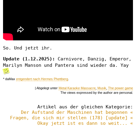
So. Und jetzt ihr.
Update (1.12.2025):
Carnivore, Danzig, Emperor,
Marilyn Manson und Pantera sind wieder da. Yay
* daMax
entgendert nach Hermes Phettberg
.
| Abgelegt unter
Metal Karaoke Massacre
,
Musik
,
The power game
The views expressed by the author are personal.
Artikel aus der gleichen Kategorie:
Der Aufstand der Maschinen hat begonnen «
Fragen, die sich mir stellen (178) [update] «
Okay jetzt ist es dann so weit... «