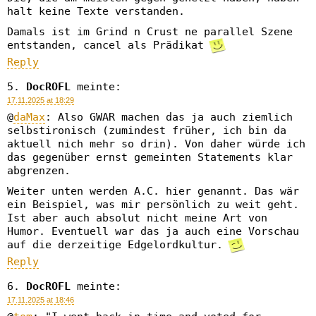
halt keine Texte verstanden.
Damals ist im Grind n Crust ne parallel Szene
entstanden, cancel als Prädikat
Reply
DocROFL
meinte:
17.11.2025 at 18:29
@
daMax
: Also GWAR machen das ja auch ziemlich
selbstironisch (zumindest früher, ich bin da
aktuell nich mehr so drin). Von daher würde ich
das gegenüber ernst gemeinten Statements klar
abgrenzen.
Weiter unten werden A.C. hier genannt. Das wär
ein Beispiel, was mir persönlich zu weit geht.
Ist aber auch absolut nicht meine Art von
Humor. Eventuell war das ja auch eine Vorschau
auf die derzeitige Edgelordkultur.
Reply
DocROFL
meinte:
17.11.2025 at 18:46