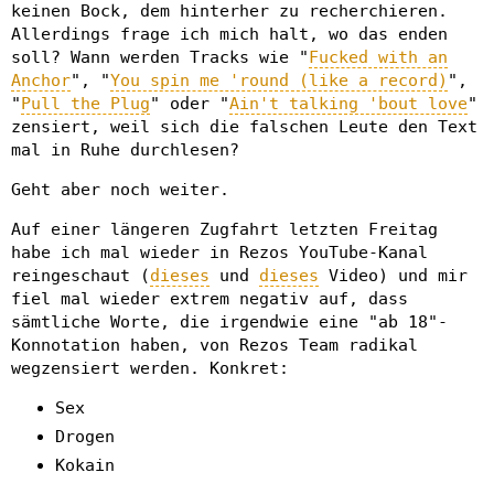
keinen Bock, dem hinterher zu recherchieren.
Allerdings frage ich mich halt, wo das enden
soll? Wann werden Tracks wie "
Fucked with an
Anchor
", "
You spin me 'round (like a record)
",
"
Pull the Plug
" oder "
Ain't talking 'bout love
"
zensiert, weil sich die falschen Leute den Text
mal in Ruhe durchlesen?
Geht aber noch weiter.
Auf einer längeren Zugfahrt letzten Freitag
habe ich mal wieder in Rezos YouTube-Kanal
reingeschaut (
dieses
und
dieses
Video) und mir
fiel mal wieder extrem negativ auf, dass
sämtliche Worte, die irgendwie eine "ab 18"-
Konnotation haben, von Rezos Team radikal
wegzensiert werden. Konkret:
Sex
Drogen
Kokain