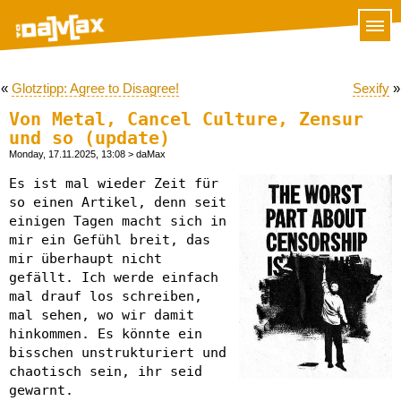
«
Glotztipp: Agree to Disagree!
Sexify
»
Von Metal, Cancel Culture, Zensur
und so (update)
Monday, 17.11.2025, 13:08
> daMax
Es ist mal wieder Zeit für
so einen Artikel, denn seit
einigen Tagen macht sich in
mir ein Gefühl breit, das
mir überhaupt nicht
gefällt. Ich werde einfach
mal drauf los schreiben,
mal sehen, wo wir damit
hinkommen. Es könnte ein
bisschen unstrukturiert und
chaotisch sein, ihr seid
gewarnt.