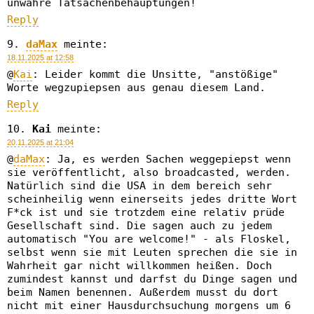
unwahre Tatsachenbehauptungen!
Reply
daMax
meinte:
18.11.2025 at 12:58
@
Kai
: Leider kommt die Unsitte, "anstößige"
Worte wegzupiepsen aus genau diesem Land.
Reply
Kai
meinte:
20.11.2025 at 21:04
@
daMax
: Ja, es werden Sachen weggepiepst wenn
sie veröffentlicht, also broadcasted, werden.
Natürlich sind die USA in dem bereich sehr
scheinheilig wenn einerseits jedes dritte Wort
F*ck ist und sie trotzdem eine relativ prüde
Gesellschaft sind. Die sagen auch zu jedem
automatisch "You are welcome!" - als Floskel,
selbst wenn sie mit Leuten sprechen die sie in
Wahrheit gar nicht willkommen heißen. Doch
zumindest kannst und darfst du Dinge sagen und
beim Namen benennen. Außerdem musst du dort
nicht mit einer Hausdurchsuchung morgens um 6