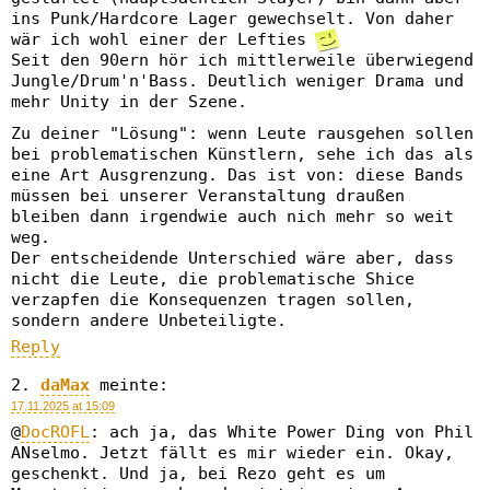
ins Punk/Hardcore Lager gewechselt. Von daher
wär ich wohl einer der Lefties
Seit den 90ern hör ich mittlerweile überwiegend
Jungle/Drum'n'Bass. Deutlich weniger Drama und
mehr Unity in der Szene.
Zu deiner "Lösung": wenn Leute rausgehen sollen
bei problematischen Künstlern, sehe ich das als
eine Art Ausgrenzung. Das ist von: diese Bands
müssen bei unserer Veranstaltung draußen
bleiben dann irgendwie auch nich mehr so weit
weg.
Der entscheidende Unterschied wäre aber, dass
nicht die Leute, die problematische Shice
verzapfen die Konsequenzen tragen sollen,
sondern andere Unbeteiligte.
Reply
daMax
meinte:
17.11.2025 at 15:09
@
DocROFL
: ach ja, das White Power Ding von Phil
ANselmo. Jetzt fällt es mir wieder ein. Okay,
geschenkt. Und ja, bei Rezo geht es um