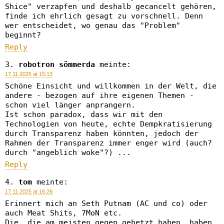
Shice" verzapfen und deshalb gecancelt gehören,
finde ich ehrlich gesagt zu vorschnell. Denn
wer entscheidet, wo genau das "Problem"
beginnt?
Reply
robotron sömmerda
meinte:
17.11.2025 at 15:13
Schöne Einsicht und willkommen in der Welt, die
andere - bezogen auf ihre eigenen Themen -
schon viel länger anprangern.
Ist schon paradox, dass wir mit den
Technologien von heute, echte Dempkratisierung
durch Transparenz haben könnten, jedoch der
Rahmen der Transparenz immer enger wird (auch?
durch "angeblich woke"?) ...
Reply
tom
meinte:
17.11.2025 at 16:26
Erinnert mich an Seth Putnam (AC und co) oder
auch Meat Shits, 7MoN etc.
Die, die am meisten gegen gehetzt haben, haben