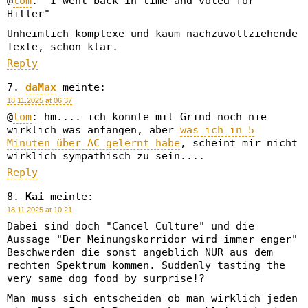
@
tom
: "I went back in time and voted for
Hitler"
Unheimlich komplexe und kaum nachzuvollziehende
Texte, schon klar.
Reply
daMax
meinte:
18.11.2025 at 06:37
@
tom
: hm.... ich konnte mit Grind noch nie
wirklich was anfangen, aber
was ich in 5
Minuten über AC gelernt habe
, scheint mir nicht
wirklich sympathisch zu sein....
Reply
Kai
meinte:
18.11.2025 at 10:21
Dabei sind doch "Cancel Culture" und die
Aussage "Der Meinungskorridor wird immer enger"
Beschwerden die sonst angeblich NUR aus dem
rechten Spektrum kommen. Suddenly tasting the
very same dog food by surprise!?
Man muss sich entscheiden ob man wirklich jeden