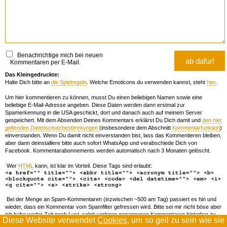
Benachrichtige mich bei neuen
Kommentaren per E-Mail.
Das Kleingedruckte:
Halte Dich bitte an
die Spielregeln
. Welche Emoticons du verwenden kannst, steht
hier
.
Um hier kommentieren zu können, musst Du einen beliebigen Namen sowie eine
beliebige E-Mail-Adresse angeben. Diese Daten werden dann erstmal zur
Spamerkennung in die USA geschickt, dort und danach auch auf meinem Server
gespeichert. Mit dem Absenden Deines Kommentars erklärst Du Dich damit und
den hier
geltenden Datenschutzbestimmungen
(insbesondere dem Abschnitt
Kommentarfunktion
)
einverstanden. Wenn Du damit nicht einverstanden bist, lass das Kommentieren bleiben,
aber dann deinstalliere bitte auch sofort WhatsApp und verabschiede Dich von
Facebook. Kommentarabonnements werden automatisch nach 3 Monaten gelöscht.
Wer
HTML
kann, ist klar im Vorteil. Diese Tags sind erlaubt:
<a href="" title=""> <abbr title=""> <acronym title=""> <b>
<blockquote cite=""> <cite> <code> <del datetime=""> <em> <i>
<q cite=""> <s> <strike> <strong>
Bei der Menge an Spam-Kommentaren (inzwischen ~500 am Tag) passiert es hin und
wieder, dass ein Kommentar vom Spamfilter gefressen wird. Bitte sei mir nicht böse aber
ich habe weder Zeit noch Lust, solch verloren gegangenen Kommentaren hinterher zu
Diese Website verwendet
Cookies
, um so geil zu sein wie sie
forschen. Wenn das öfters passiert, schreib' mir 'ne Mail damit ich dich whitelisten kann.