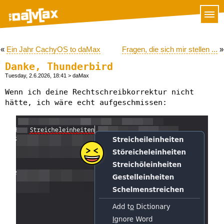
«
Ein Jahr CachyOS to daMax
Fragen, die sich mir stellen ...
»
Danke, Thunderbird
Tuesday, 2.6.2026, 18:41
> daMax
Wenn ich deine Rechtschreibkorrektur nicht
hätte, ich wäre echt aufgeschmissen: