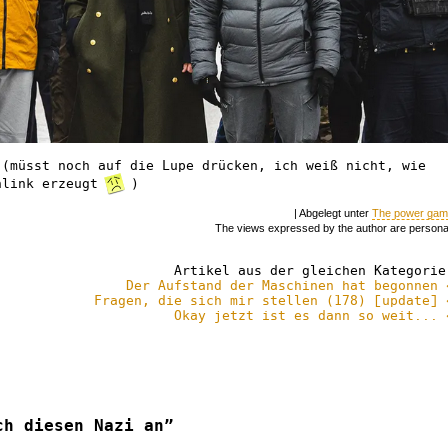
(müsst noch auf die Lupe drücken, ich weiß nicht, wie
hlink erzeugt
)
| Abgelegt unter
The power ga
The views expressed by the author are persona
Artikel aus der gleichen Kategorie
Der Aufstand der Maschinen hat begonnen 
Fragen, die sich mir stellen (178) [update] 
Okay jetzt ist es dann so weit... 
ch diesen Nazi an”