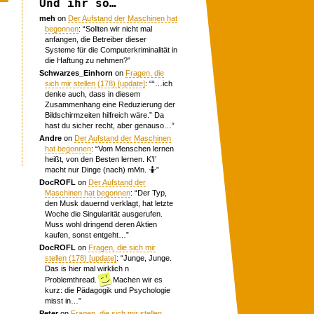
Und ihr so…
meh
on
Der Aufstand der Maschinen hat
begonnen
: “
Sollten wir nicht mal
anfangen, die Betreiber dieser
Systeme für die Computerkriminalität in
die Haftung zu nehmen?
”
Schwarzes_Einhorn
on
Fragen, die
sich mir stellen (178) [update]
: “
“…ich
denke auch, dass in diesem
Zusammenhang eine Reduzierung der
Bildschirmzeiten hilfreich wäre.” Da
hast du sicher recht, aber genauso…
”
Andre
on
Der Aufstand der Maschinen
hat begonnen
: “
Vom Menschen lernen
heißt, von den Besten lernen. K’I’
macht nur Dinge (nach) mMn. 🤷
”
DocROFL
on
Der Aufstand der
Maschinen hat begonnen
: “
Der Typ,
den Musk dauernd verklagt, hat letzte
Woche die Singularität ausgerufen.
Muss wohl dringend deren Aktien
kaufen, sonst entgeht…
”
DocROFL
on
Fragen, die sich mir
stellen (178) [update]
: “
Junge, Junge.
Das is hier mal wirklich n
Problemthread.
Machen wir es
kurz: die Pädagogik und Psychologie
misst in…
”
Peter
on
Fragen, die sich mir stellen