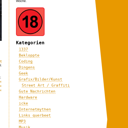
Woche.
Kategorien
1337
Bekloppte
Coding
me
l.
Dingens
Geek
:
Grafix/Bilder/Kunst
«
Street Art / Graffiti
«
«
Gute Nachrichten
Hardware
icke
Internetmythen
Links querbeet
MP3
Musik