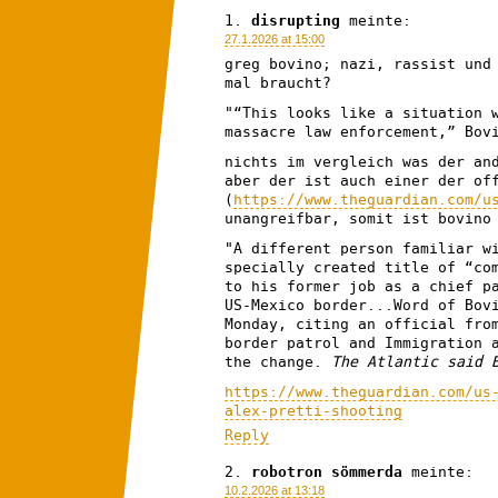
disrupting
meinte:
27.1.2026 at 15:00
greg bovino; nazi, rassist und
mal braucht?
"“This looks like a situation 
massacre law enforcement,” Bov
nichts im vergleich was der an
aber der ist auch einer der of
(
https://www.theguardian.com/u
unangreifbar, somit ist bovino
"A different person familiar w
specially created title of “co
to his former job as a chief p
US-Mexico border...Word of Bov
Monday, citing an official fro
border patrol and Immigration 
the change.
The Atlantic said 
https://www.theguardian.com/us
alex-pretti-shooting
Reply
robotron sömmerda
meinte:
10.2.2026 at 13:18