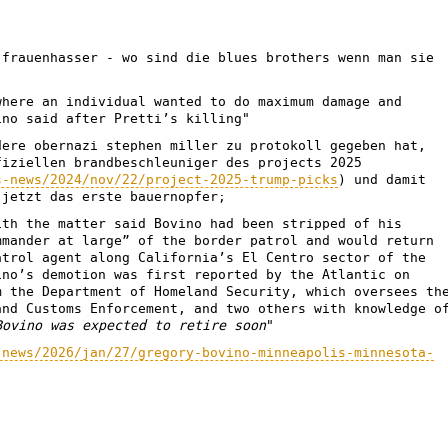
 frauenhasser - wo sind die blues brothers wenn man sie
where an individual wanted to do maximum damage and
ino said after Pretti’s killing"
dere obernazi stephen miller zu protokoll gegeben hat,
fiziellen brandbeschleuniger des projects 2025
s-news/2024/nov/22/project-2025-trump-picks
) und damit
 jetzt das erste bauernopfer;
ith the matter said Bovino had been stripped of his
mmander at large” of the border patrol and would return
atrol agent along California’s El Centro sector of the
ino’s demotion was first reported by the Atlantic on
m the Department of Homeland Security, which oversees th
and Customs Enforcement, and two others with knowledge o
Bovino was expected to retire soon
"
-news/2026/jan/27/gregory-bovino-minneapolis-minnesota-