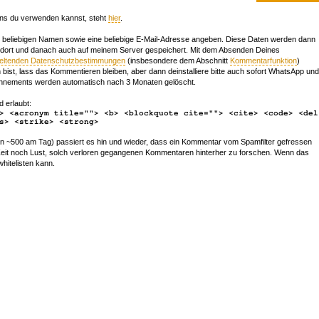
ns du verwenden kannst, steht
hier
.
beliebigen Namen sowie eine beliebige E-Mail-Adresse angeben. Diese Daten werden dann
 dort und danach auch auf meinem Server gespeichert. Mit dem Absenden Deines
geltenden Datenschutzbestimmungen
(insbesondere dem Abschnitt
Kommentarfunktion
)
bist, lass das Kommentieren bleiben, aber dann deinstalliere bitte auch sofort WhatsApp und
nements werden automatisch nach 3 Monaten gelöscht.
d erlaubt:
> <acronym title=""> <b> <blockquote cite=""> <cite> <code> <del
s> <strike> <strong>
~500 am Tag) passiert es hin und wieder, dass ein Kommentar vom Spamfilter gefressen
r Zeit noch Lust, solch verloren gegangenen Kommentaren hinterher zu forschen. Wenn das
whitelisten kann.