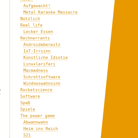
Aufgewacht!
Metal Karaoke Massacre
Nützlich
Real life
Lecker Essen
Rechnerrants
Androidaberwitz
IoT-Irrsinn
Künstliche Idiotie
Linuxlarifari
Macmadness
Schrottsoftware
Windowswahnsinn
Rocketscience
e
f
Software
Spaß
Spiele
The power game
Abwahnwahn
Heim ins Reich
S21