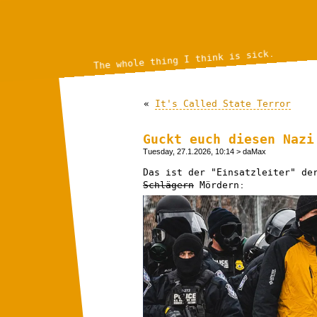
The whole thing I think is sick.
«
It's Called State Terror
Guckt euch diesen Nazi
Tuesday, 27.1.2026, 10:14
> daMax
Das ist der "Einsatzleiter" de
Schlägern
Mördern: