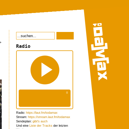
»
Radio
Radio:
https://laut.fm/todamax
Stream:
https://stream.laut.fm/todamax
Sendeplan:
gibt's auch
Und eine
Liste der Tracks
der letzten