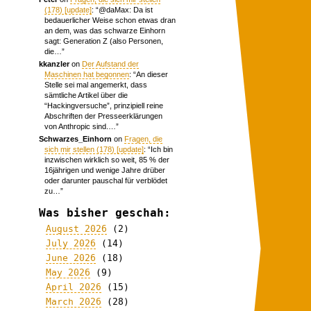
(178) [update]
: “
@daMax: Da ist
bedauerlicher Weise schon etwas dran
an dem, was das schwarze Einhorn
sagt: Generation Z (also Personen,
die…
”
kkanzler
on
Der Aufstand der
Maschinen hat begonnen
: “
An dieser
Stelle sei mal angemerkt, dass
sämtliche Artikel über die
“Hackingversuche”, prinzipiell reine
Abschriften der Presseerklärungen
von Anthropic sind.…
”
Schwarzes_Einhorn
on
Fragen, die
sich mir stellen (178) [update]
: “
Ich bin
inzwischen wirklich so weit, 85 % der
16jährigen und wenige Jahre drüber
oder darunter pauschal für verblödet
zu…
”
Was bisher geschah:
August 2026
(2)
July 2026
(14)
June 2026
(18)
May 2026
(9)
April 2026
(15)
March 2026
(28)