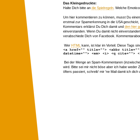
Das Kleingedruckte:
Halte Dich bitte an
die Spielregeln
. Welche Emotico
Um hier kommentieren zu können, musst Du einen 
erstmal zur Spamerkennung in die USA geschickt,
Kommentars erklärst Du Dich damit und
den hier 
einverstanden. Wenn Du damit nicht einverstanden 
verabschiede Dich von Facebook. Kommentarabon
Wer
HTML
kann, ist klar im Vorteil. Diese Tags sin
<a href="" title=""> <abbr title=""
datetime=""> <em> <i> <q cite=""> <
Bei der Menge an Spam-Kommentaren (inzwischen 
wird. Bitte sei mir nicht böse aber ich habe wede
öfters passiert, schreib' mir 'ne Mail damit ich dich 