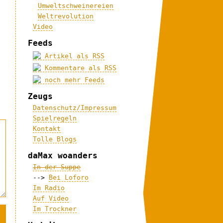
Umweltschweinereien
Weltrevolution
Video
Feeds
Artikel als RSS
Kommentare als RSS
noch mehr Feeds
Zeugs
Datenschutz/Impressum
Spielregeln
Kontakt
Tolle Blogs
daMax woanders
In der Suppe
-->
Bei Loforo
Im Radio
Auf Video
Im Trockner