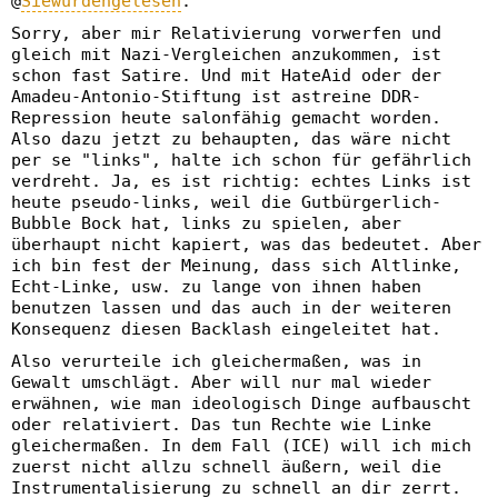
@
Siewurdengelesen
:
Sorry, aber mir Relativierung vorwerfen und
gleich mit Nazi-Vergleichen anzukommen, ist
schon fast Satire. Und mit HateAid oder der
Amadeu-Antonio-Stiftung ist astreine DDR-
Repression heute salonfähig gemacht worden.
Also dazu jetzt zu behaupten, das wäre nicht
per se "links", halte ich schon für gefährlich
verdreht. Ja, es ist richtig: echtes Links ist
heute pseudo-links, weil die Gutbürgerlich-
Bubble Bock hat, links zu spielen, aber
überhaupt nicht kapiert, was das bedeutet. Aber
ich bin fest der Meinung, dass sich Altlinke,
Echt-Linke, usw. zu lange von ihnen haben
benutzen lassen und das auch in der weiteren
Konsequenz diesen Backlash eingeleitet hat.
Also verurteile ich gleichermaßen, was in
Gewalt umschlägt. Aber will nur mal wieder
erwähnen, wie man ideologisch Dinge aufbauscht
oder relativiert. Das tun Rechte wie Linke
gleichermaßen. In dem Fall (ICE) will ich mich
zuerst nicht allzu schnell äußern, weil die
Instrumentalisierung zu schnell an dir zerrt.