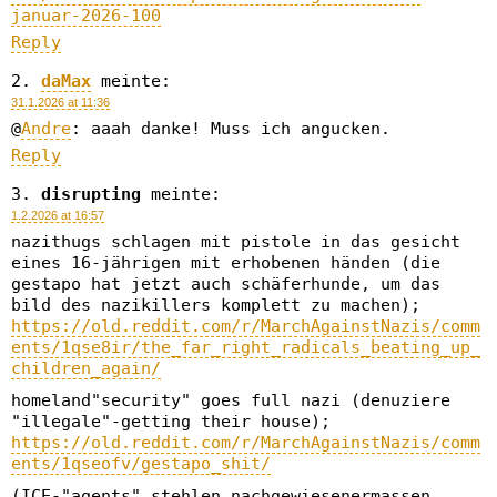
januar-2026-100
Reply
daMax
meinte:
31.1.2026 at 11:36
@
Andre
: aaah danke! Muss ich angucken.
Reply
disrupting
meinte:
1.2.2026 at 16:57
nazithugs schlagen mit pistole in das gesicht
eines 16-jährigen mit erhobenen händen (die
gestapo hat jetzt auch schäferhunde, um das
bild des nazikillers komplett zu machen);
https://old.reddit.com/r/MarchAgainstNazis/comm
ents/1qse8ir/the_far_right_radicals_beating_up_
children_again/
homeland"security" goes full nazi (denuziere
"illegale"-getting their house);
https://old.reddit.com/r/MarchAgainstNazis/comm
ents/1qseofv/gestapo_shit/
(ICE-"agents" stehlen nachgewiesenermassen