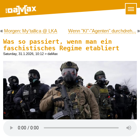
«
Morgen: My'tallica @ LKA
Wenn "KI"-"Agenten" durchdreh...
»
Was so passiert, wenn man ein
faschistisches Regime etabliert
Saturday, 31.1.2026, 10:12
> daMax