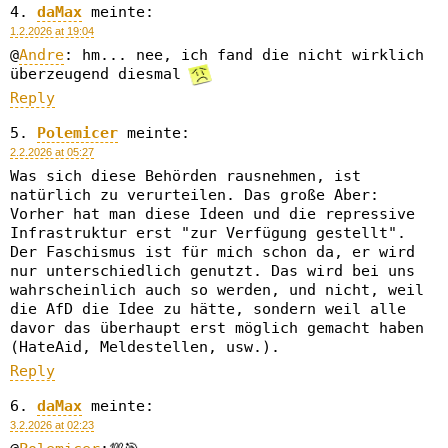
daMax
meinte:
1.2.2026 at 19:04
@
Andre
: hm... nee, ich fand die nicht wirklich
überzeugend diesmal
Reply
Polemicer
meinte:
2.2.2026 at 05:27
Was sich diese Behörden rausnehmen, ist
natürlich zu verurteilen. Das große Aber:
Vorher hat man diese Ideen und die repressive
Infrastruktur erst "zur Verfügung gestellt".
Der Faschismus ist für mich schon da, er wird
nur unterschiedlich genutzt. Das wird bei uns
wahrscheinlich auch so werden, und nicht, weil
die AfD die Idee zu hätte, sondern weil alle
davor das überhaupt erst möglich gemacht haben
(HateAid, Meldestellen, usw.).
Reply
daMax
meinte:
3.2.2026 at 02:23