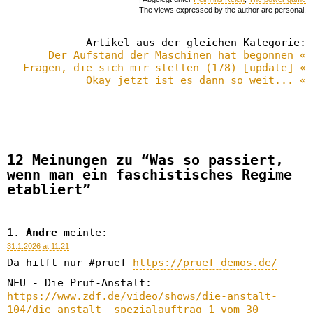
The views expressed by the author are personal.
Artikel aus der gleichen Kategorie:
Der Aufstand der Maschinen hat begonnen «
Fragen, die sich mir stellen (178) [update] «
Okay jetzt ist es dann so weit... «
12 Meinungen zu “Was so passiert,
wenn man ein faschistisches Regime
etabliert”
Andre
meinte:
31.1.2026 at 11:21
Da hilft nur #pruef
https://pruef-demos.de/
NEU - Die Prüf-Anstalt:
https://www.zdf.de/video/shows/die-anstalt-
104/die-anstalt--spezialauftrag-1-vom-30-