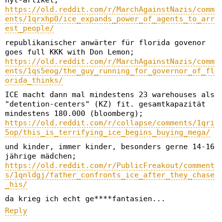
nyt-artikel;
https://old.reddit.com/r/MarchAgainstNazis/comm
ents/1qrxhp0/ice_expands_power_of_agents_to_arr
est_people/
republikanischer anwärter für florida govenor
goes full KKK with Don Lemon;
https://old.reddit.com/r/MarchAgainstNazis/comm
ents/1qs5eog/the_guy_running_for_governor_of_fl
orida_thinks/
ICE macht dann mal mindestens 23 warehouses als
"detention-centers" (KZ) fit. gesamtkapazität
mindestens 180.000 (bloomberg);
https://old.reddit.com/r/collapse/comments/1qri
5op/this_is_terrifying_ice_begins_buying_mega/
und kinder, immer kinder, besonders gerne 14-16
jährige mädchen;
https://old.reddit.com/r/PublicFreakout/comment
s/1qnldgj/father_confronts_ice_after_they_chase
_his/
da krieg ich echt ge****fantasien...
Reply