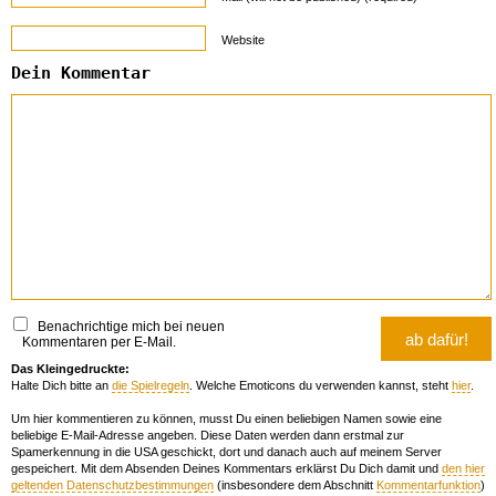
Website
Dein Kommentar
Benachrichtige mich bei neuen
Kommentaren per E-Mail.
Das Kleingedruckte:
Halte Dich bitte an
die Spielregeln
. Welche Emoticons du verwenden kannst, steht
hier
.
Um hier kommentieren zu können, musst Du einen beliebigen Namen sowie eine
beliebige E-Mail-Adresse angeben. Diese Daten werden dann erstmal zur
Spamerkennung in die USA geschickt, dort und danach auch auf meinem Server
gespeichert. Mit dem Absenden Deines Kommentars erklärst Du Dich damit und
den hier
geltenden Datenschutzbestimmungen
(insbesondere dem Abschnitt
Kommentarfunktion
)