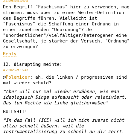
Den Begriff "Faschismus" hier zu verwenden, mag
stimmen, muss aber zu einer Weiter-Definition
des Begriffs führen. Vielleicht ist
"Faschismus" die Schaffung einer Ordnung in
einer zunehmenden "Unordnung"? Je
"unordentlicher"/vielfältiger/heterogener eine
Gesellschaft, je stärker der Versuch, "Ordnung"
zu erzwingen?
Reply
disrupting
meinte:
4.2.2026 at 15:43
@
Polemicer
: ah, die linken / progressiven sind
mal wieder schuld?
"Aber will nur mal wieder erwähnen, wie man
ideologisch Dinge aufbauscht oder relativiert.
Das tun Rechte wie Linke gleichermaßen"
BULLSHIT!
"In dem Fall (ICE) will ich mich zuerst nicht
allzu schnell äußern, weil die
Instrumentalisierung zu schnell an dir zerrt.