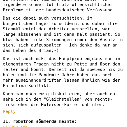
irgendwie schwer tut trotz offensichtlicher
Probleme mit der bundesdeutschen Verfassung.
Das die dabei auch versuch(t)en, im
bürgerlichen Lager zu wildern, und dabei ihre
Stammklientel der Arbeiter verprellen, war
lange abzusehen und ist dann halt passiert. So
btw. haben linke Strömungen immer den Ansatz in
sich, sich aufzuspalten - ich denke da nur an
das Leben des Brian;-)
Das ist auch m.E. das Hauptproblem,dass man in
elementaren Fragen nicht zu Potte und über den
Tellerrand kommt. Derzeit ist da sowieso nix zu
holen und die Pandemie-Jahre haben das noch
mehr auseinanderdriften lassen ähnlich wie der
Palästina-Konflikt.
Kann man noch ewig diskutieren, aber auch da
sehe ich in dem "Gleichstellen" von rechts-
links eher die Hufeisen-Formel dahinter.
Reply
robotron sömmerda
meinte:
4.2.2026 at 13:50