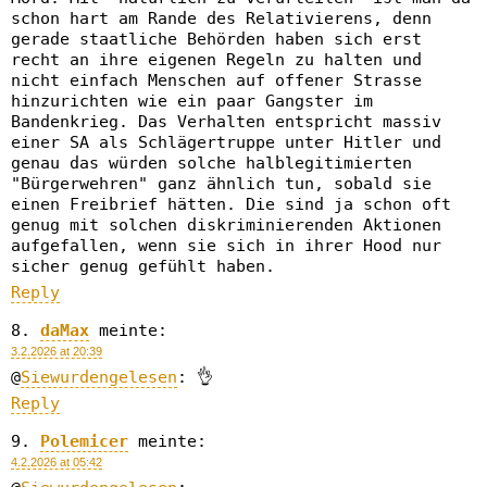
schon hart am Rande des Relativierens, denn
gerade staatliche Behörden haben sich erst
recht an ihre eigenen Regeln zu halten und
nicht einfach Menschen auf offener Strasse
hinzurichten wie ein paar Gangster im
Bandenkrieg. Das Verhalten entspricht massiv
einer SA als Schlägertruppe unter Hitler und
genau das würden solche halblegitimierten
"Bürgerwehren" ganz ähnlich tun, sobald sie
einen Freibrief hätten. Die sind ja schon oft
genug mit solchen diskriminierenden Aktionen
aufgefallen, wenn sie sich in ihrer Hood nur
sicher genug gefühlt haben.
Reply
daMax
meinte:
3.2.2026 at 20:39
@
Siewurdengelesen
: 👌
Reply
Polemicer
meinte:
4.2.2026 at 05:42