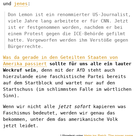
und
jenes
:
Don Lemon ist ein renommierter US-Journalist,
viele Jahre lang arbeitete er für CNN. Jetzt
ist er festgenommen worden, nachdem er bei
einem Protest gegen die ICE-Behörde gefilmt
hatte. Vorgeworfen werden ihm Verstöße gegen
Bürgerrechte.
Was da gerade in den Geteilten Staaten von
Amerika passiert
sollte für uns alle ein lauter
Weckruf sein
, denn mit der AfD steht auch
hierzulande eine faschistische Partei bereits
auf dem Startblock und wartet nur auf den
Startschuss (im schlimmsten Falle im wörtlichen
Sinn).
Wenn wir nicht alle
jetzt sofort
kapieren was
Faschismus bedeutet, werden wir genau das
bekommen, unter dem das amerikanische Volk
jetzt leidet.
| Abgelegt unter
Heim ins Reich
,
The power game