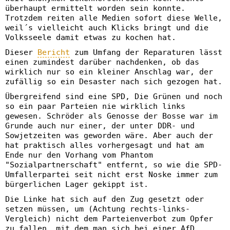
überhaupt ermittelt worden sein konnte.
Trotzdem reiten alle Medien sofort diese Welle,
weil´s vielleicht auch Klicks bringt und die
Volksseele damit etwas zu kochen hat.
Dieser
Bericht
zum Umfang der Reparaturen lässt
einen zumindest darüber nachdenken, ob das
wirklich nur so ein kleiner Anschlag war, der
zufällig so ein Desaster nach sich gezogen hat.
Übergreifend sind eine SPD, Die Grünen und noch
so ein paar Parteien nie wirklich links
gewesen. Schröder als Genosse der Bosse war im
Grunde auch nur einer, der unter DDR- und
Sowjetzeiten was geworden wäre. Aber auch der
hat praktisch alles vorhergesagt und hat am
Ende nur den Vorhang vom Phantom
"Sozialpartnerschaft" entfernt, so wie die SPD-
Umfallerpartei seit nicht erst Noske immer zum
bürgerlichen Lager gekippt ist.
Die Linke hat sich auf den Zug gesetzt oder
setzen müssen, um (Achtung rechts-links-
Vergleich) nicht dem Parteienverbot zum Opfer
zu fallen, mit dem man sich bei einer AfD