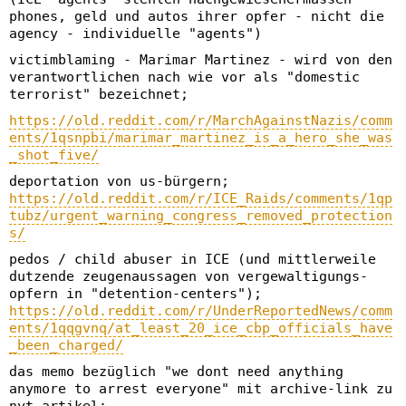
phones, geld und autos ihrer opfer - nicht die
agency - individuelle "agents")
victimblaming - Marimar Martinez - wird von den
verantwortlichen nach wie vor als "domestic
terrorist" bezeichnet;
https://old.reddit.com/r/MarchAgainstNazis/comm
ents/1qsnpbi/marimar_martinez_is_a_hero_she_was
_shot_five/
deportation von us-bürgern;
https://old.reddit.com/r/ICE_Raids/comments/1qp
tubz/urgent_warning_congress_removed_protection
s/
pedos / child abuser in ICE (und mittlerweile
dutzende zeugenaussagen von vergewaltigungs-
opfern in "detention-centers");
https://old.reddit.com/r/UnderReportedNews/comm
ents/1qqgvnq/at_least_20_ice_cbp_officials_have
_been_charged/
das memo bezüglich "we dont need anything
anymore to arrest everyone" mit archive-link zu