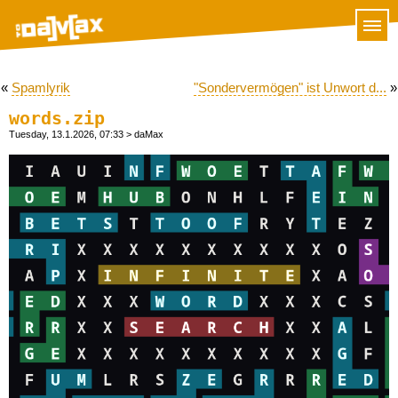
«
Spamlyrik
"Sondervermögen" ist Unwort d...
»
words.zip
Tuesday, 13.1.2026, 07:33
> daMax