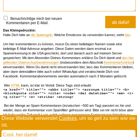
Benachrichtige mich bei neuen
Kommentaren per E-Mail.
Das Kleingedruckte:
Halte Dich bitte an
die Spielregeln
. Welche Emoticons du verwenden kannst, steht
hier
.
Um hier kommentieren zu können, musst Du einen beliebigen Namen sowie eine
beliebige E-Mail-Adresse angeben. Diese Daten werden dann erstmal zur
Spamerkennung in die USA geschickt, dort und danach auch auf meinem Server
gespeichert. Mit dem Absenden Deines Kommentars erklärst Du Dich damit und
den hier
geltenden Datenschutzbestimmungen
(insbesondere dem Abschnitt
Kommentarfunktion
)
einverstanden. Wenn Du damit nicht einverstanden bist, lass das Kommentieren bleiben,
aber dann deinstalliere bitte auch sofort WhatsApp und verabschiede Dich von
Facebook. Kommentarabonnements werden automatisch nach 3 Monaten gelöscht.
Wer
HTML
kann, ist klar im Vorteil. Diese Tags sind erlaubt:
<a href="" title=""> <abbr title=""> <acronym title=""> <b>
<blockquote cite=""> <cite> <code> <del datetime=""> <em> <i>
<q cite=""> <s> <strike> <strong>
Bei der Menge an Spam-Kommentaren (inzwischen ~500 am Tag) passiert es hin und
wieder, dass ein Kommentar vom Spamfilter gefressen wird. Bitte sei mir nicht böse aber
ich habe weder Zeit noch Lust, solch verloren gegangenen Kommentaren hinterher zu
Diese Website verwendet
Cookies
, um so geil zu sein wie sie
forschen. Wenn das öfters passiert, schreib' mir 'ne Mail damit ich dich whitelisten kann.
ist.
Willkommen in der Scrollwüste
todamax rennt auf
wordpress
Cool, her damit!
und schreibt in
dejavu mono book