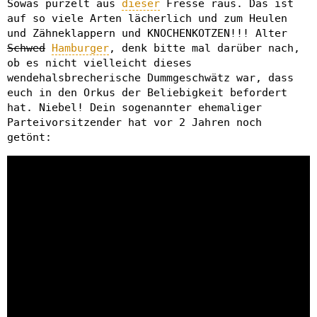
Sowas purzelt aus
dieser
Fresse raus. Das ist
auf so viele Arten lächerlich und zum Heulen
und Zähneklappern und KNOCHENKOTZEN!!! Alter
Schwed
Hamburger
, denk bitte mal darüber nach,
ob es nicht vielleicht dieses
wendehalsbrecherische Dummgeschwätz war, dass
euch in den Orkus der Beliebigkeit befordert
hat. Niebel! Dein sogenannter ehemaliger
Parteivorsitzender hat vor 2 Jahren noch
getönt: