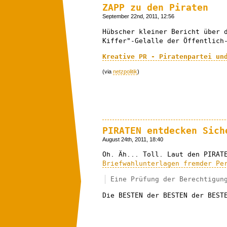
ZAPP zu den Piraten
September 22nd, 2011, 12:56
Hübscher kleiner Bericht über 
Kiffer"-Gelalle der Öffentlich
Kreative PR - Piratenpartei un
(via
netzpolitik
)
PIRATEN entdecken Sich
August 24th, 2011, 18:40
Oh. Äh... Toll. Laut den PIRAT
Briefwahlunterlagen fremder Pe
Eine Prüfung der Berechtigun
Die BESTEN der BESTEN der BEST