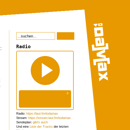
Radio
t
s
Radio:
https://laut.fm/todamax
Stream:
https://stream.laut.fm/todamax
Sendeplan:
gibt's auch
Und eine
Liste der Tracks
der letzten