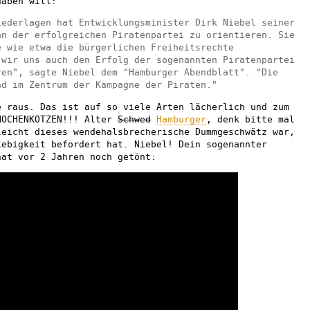
aben will:
iederlagen hat Entwicklungsminister Dirk Niebel seiner
an der erfolgreichen Piratenpartei zu orientieren. Sie
e wie etwa die bürgerlichen Freiheitsrechte
 wir uns auch den Erfolg der sogenannten Piratenpartei
ren", sagte Niebel dem "Hamburger Abendblatt". "Die
nd im Zentrum der Kampagne der Piraten."
 raus. Das ist auf so viele Arten lächerlich und zum
NOCHENKOTZEN!!! Alter
Schwed
Hamburger
, denk bitte mal
leicht dieses wendehalsbrecherische Dummgeschwätz war,
iebigkeit befordert hat. Niebel! Dein sogenannter
hat vor 2 Jahren noch getönt: