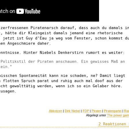
tzerfressenen Piratenarsch darauf, dass auch du damals i
t, hätte dir Kleingeist damals jemand eine rhetorische
, jetzt ist Guy d'Eau ja weg vom Fenster, schon kommst d
hen Angeschmiere daher.
enntnisse. Hinter Niebels Denkerstirn rumort es weiter:
 Politikstil der Piraten anschauen. Ein gewisses Maß an
sein."
isschen Spontaneität kann nie schaden, ne? Damit liegt
n flotten Spruch parat und ruhig auch mal doof aus der
echt gewalttätig werden, wenn ich so ein Gelaber höre.
zusagen.
Abkotzen
|
Dirk Niebel
|
FDP
|
Piraten
|
Piratenpartei
|
Ra
Abgelegt unter
The power ga
2 Reaktionen 