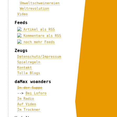
Umweltschweinereien
Weltrevolution
Video
Feeds
Artikel als RSS
Kommentare als RSS
noch mehr Feeds
Zeugs
Datenschutz/Impressum
Spielregeln
Kontakt
Tolle Blogs
daMax woanders
In der Suppe
-->
Bei Loforo
Im Radio
Auf Video
Im Trockner