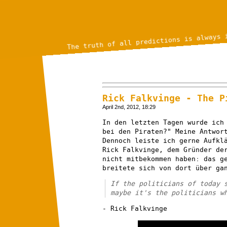
The truth of all predictions is always 
Rick Falkvinge - The P
April 2nd, 2012, 18:29
In den letzten Tagen wurde ich
bei den Piraten?" Meine Antwor
Dennoch leiste ich gerne Aufkl
Rick Falkvinge, dem Gründer de
nicht mitbekommen haben: das g
breitete sich von dort über ga
If the politicians of today 
maybe it's the politicians w
- Rick Falkvinge