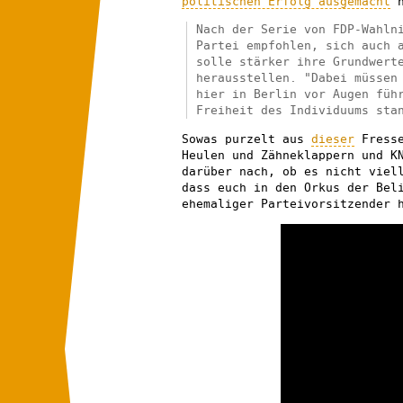
politischen Erfolg ausgemacht
h
Nach der Serie von FDP-Wahln
Partei empfohlen, sich auch 
solle stärker ihre Grundwert
herausstellen. "Dabei müssen
hier in Berlin vor Augen füh
Freiheit des Individuums sta
Sowas purzelt aus
dieser
Fresse
Heulen und Zähneklappern und K
darüber nach, ob es nicht viel
dass euch in den Orkus der Bel
ehemaliger Parteivorsitzender 