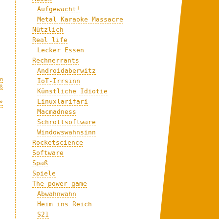
Aufgewacht!
Metal Karaoke Massacre
Nützlich
Real life
Lecker Essen
Rechnerrants
Androidaberwitz
en
IoT-Irrsinn
ß
Künstliche Idiotie
Linuxlarifari
»
Macmadness
Schrottsoftware
Windowswahnsinn
.
Rocketscience
Software
Spaß
Spiele
The power game
Abwahnwahn
Heim ins Reich
S21