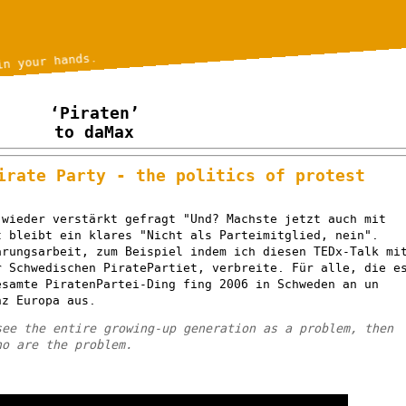
in your hands.
‘Piraten’
to daMax
irate Party - the politics of protest
 wieder verstärkt gefragt "Und? Machste jetzt auch mit
t bleibt ein klares "Nicht als Parteimitglied, nein".
ärungsarbeit, zum Beispiel indem ich diesen TEDx-Talk mi
r Schwedischen PiratePartiet, verbreite. Für alle, die e
esamte PiratenPartei-Ding fing 2006 in Schweden an un
nz Europa aus.
see the entire growing-up generation as a problem, then
ho are the problem.