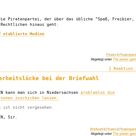
die Piratenpartei, der über das übliche "Spaß, Freibier,
-Rechtlichen hinaus geht:
d etablierte Medien
Piraten
|
Piratenpart
Abgelegt unter
The power ga
1 Reaktion 
erheitslücke bei der Briefwahl
EN kann man sich in Niedersachsen
problemlos die
rsonen zuschicken lassen.
g ist nicht vorgesehen.
EN, Sir.
Briefwahl
|
Piraten
|
Piratenpart
Abgelegt unter
The power ga