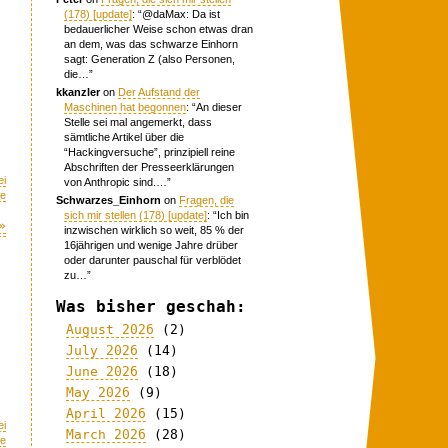
(178) [update]
: “
@daMax: Da ist
bedauerlicher Weise schon etwas dran
an dem, was das schwarze Einhorn
sagt: Generation Z (also Personen,
die…
”
kkanzler
on
Der Aufstand der
Maschinen hat begonnen
: “
An dieser
Stelle sei mal angemerkt, dass
sämtliche Artikel über die
“Hackingversuche”, prinzipiell reine
Abschriften der Presseerklärungen
ei
von Anthropic sind.…
”
me
Schwarzes_Einhorn
on
Fragen, die
sich mir stellen (178) [update]
: “
Ich bin
»
inzwischen wirklich so weit, 85 % der
16jährigen und wenige Jahre drüber
oder darunter pauschal für verblödet
zu…
”
Was bisher geschah:
August 2026
(2)
July 2026
(14)
June 2026
(18)
May 2026
(9)
April 2026
(15)
ei
March 2026
(28)
me