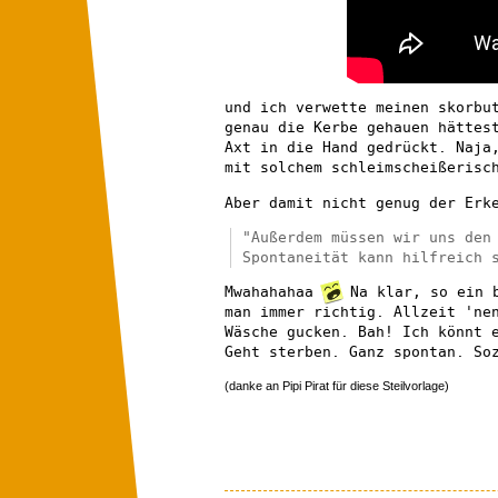
und ich verwette meinen skorbu
genau die Kerbe gehauen hättes
Axt in die Hand gedrückt. Naja
mit solchem schleimscheißerisc
Aber damit nicht genug der Erk
"Außerdem müssen wir uns den
Spontaneität kann hilfreich 
Mwahahahaa
Na klar, so ein b
man immer richtig. Allzeit 'ne
Wäsche gucken. Bah! Ich könnt 
Geht sterben. Ganz spontan. So
(danke an Pipi Pirat für diese Steilvorlage)