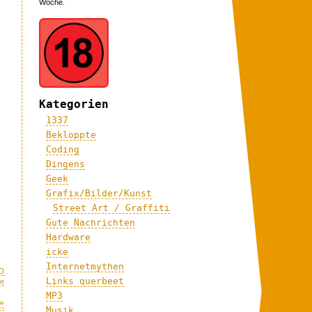
Woche.
Kategorien
1337
Bekloppte
Coding
Dingens
Geek
Grafix/Bilder/Kunst
Street Art / Graffiti
Gute Nachrichten
Hardware
icke
Internetmythen
D
Links querbeet
me
MP3
»
Musik