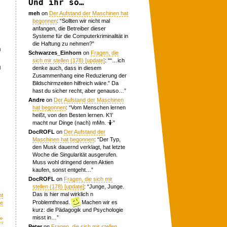
Und ihr so…
meh
on
Der Aufstand der Maschinen hat
begonnen
: “
Sollten wir nicht mal
anfangen, die Betreiber dieser
Systeme für die Computerkriminalität in
die Haftung zu nehmen?
”
n
Schwarzes_Einhorn
on
Fragen, die
sich mir stellen (178) [update]
: “
“…ich
u
denke auch, dass in diesem
Zusammenhang eine Reduzierung der
Bildschirmzeiten hilfreich wäre.” Da
hast du sicher recht, aber genauso…
”
Andre
on
Der Aufstand der Maschinen
hat begonnen
: “
Vom Menschen lernen
heißt, von den Besten lernen. K’I’
macht nur Dinge (nach) mMn. 🤷
”
DocROFL
on
Der Aufstand der
Maschinen hat begonnen
: “
Der Typ,
den Musk dauernd verklagt, hat letzte
Woche die Singularität ausgerufen.
Muss wohl dringend deren Aktien
kaufen, sonst entgeht…
”
DocROFL
on
Fragen, die sich mir
stellen (178) [update]
: “
Junge, Junge.
Das is hier mal wirklich n
nt
Problemthread.
Machen wir es
me
kurz: die Pädagogik und Psychologie
»
misst in…
”
Peter
on
Fragen, die sich mir stellen