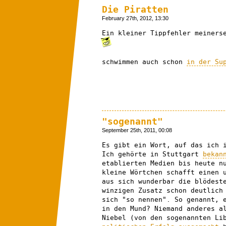
Die Piratten
February 27th, 2012, 13:30
Ein kleiner Tippfehler meiners
schwimmen auch schon
in der Su
"sogenannt"
September 25th, 2011, 00:08
Es gibt ein Wort, auf das ich 
Ich gehörte in Stuttgart
bekan
etablierten Medien bis heute n
kleine Wörtchen schafft einen 
aus sich wunderbar die blödest
winzigen Zusatz schon deutlich
sich "so nennen". So genannt, 
in den Mund? Niemand anderes a
Niebel (von den sogenannten Li