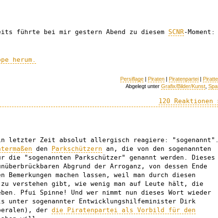
eits führte bei mir gestern Abend zu diesem
SCNR
-Moment:
ppe herum.
Persiflage
|
Piraten
|
Piratenpartei
|
Piratt
Abgelegt unter
Grafix/Bilder/Kunst
,
Spa
120 Reaktionen 
in letzter Zeit absolut allergisch reagiere: "sogenannt"
ntermaßen
den
Parkschützern
an, die von den sogenannten
ur die "sogenannten Parkschützer" genannt werden. Dieses
unüberbrückbaren Abgrund der Arroganz, von dessen Ende
en Bemerkungen machen lassen, weil man durch diesen
 zu verstehen gibt, wie wenig man auf Leute hält, die
eben. Pfui Spinne! Und wer nimmt nun dieses Wort wieder
ls unter sogenannter Entwicklungshilfeminister Dirk
beralen), der
die Piratenpartei als Vorbild für den