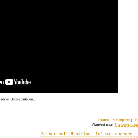
 seiner Größe zulegen...
Piraten
|
Piratenpartei
|
TE
Abgelegt unter
The power ga
Bisher null Reaktion. Tu' was dagegen. 